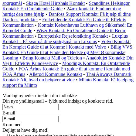
spørgsmål
•
Skaga Hotel Hirtshals Kontakt
•
Scandlines Helsingør
Kontakt: En Omfattende Guide
•
24mx kontakt: Find nemt og
hurtigt den rette hjælp
•
Danfoss Support Kontakt: Få hjælp til dine
Danfoss produkter
•
Folketidende Kontakt: En Guide til Effektiv
Kommunikation
•
Kontakt Københavns Lufthavn og Sikkerhed: En
Komplet Guide
•
Wiser Kontakt: En Omfattende Guide til Bedre
Kommunikation
•
Europæiske Rejseforsikring Kontakt
•
Luxplus
Kontakt – Få svar på dine spørgsmål om Luxplus
•
Volvo Kontakt:
En Komplet Guide til at Komme i Kontakt med Volvo
•
Billig VVS
Kontakt: En Guide til at Finde den Bedste og Mest Økonomiske
Løsning
•
Bring Kontakt Mail og Telefon
•
Anadolujet Kontakt: Din
Vej til Effektiv Kundeservice
•
Moodings Kontakt: En Omfattende
Guide
•
FOA Århus Kontakt: En guide til at komme i kontakt med
FOA Århus
•
Allerød Kommune Kontakt
•
Thai Airways Danmark
Kontakt: Alt, hvad du behøver at vide
•
Miinto Kontakt: Få hjælp og
support fra Miinto
Modtag nyheder direkte i din indbakke
Din nye yndlingsmail – fyldt med indsigt og konkrete råd.
E-mail
Kom med
Dejligt at have dig med!