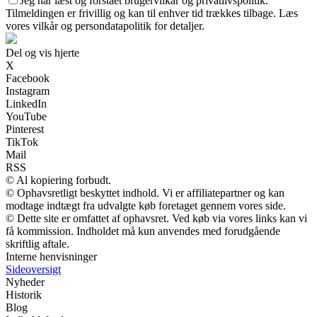
Jeg har læst og forstået brugervilkår og privatlivspolitik.
Tilmeldingen er frivillig og kan til enhver tid trækkes tilbage. Læs
vores vilkår og persondatapolitik for detaljer.
Del og vis hjerte
X
Facebook
Instagram
LinkedIn
YouTube
Pinterest
TikTok
Mail
RSS
© Al kopiering forbudt.
© Ophavsretligt beskyttet indhold. Vi er affiliatepartner og kan
modtage indtægt fra udvalgte køb foretaget gennem vores side.
© Dette site er omfattet af ophavsret. Ved køb via vores links kan vi
få kommission. Indholdet må kun anvendes med forudgående
skriftlig aftale.
Interne henvisninger
Sideoversigt
Nyheder
Historik
Blog