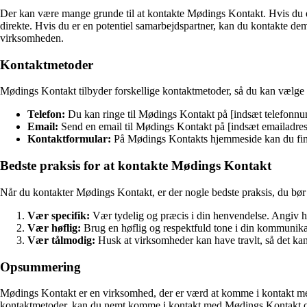
Der kan være mange grunde til at kontakte Mødings Kontakt. Hvis du er i
direkte. Hvis du er en potentiel samarbejdspartner, kan du kontakte de
virksomheden.
Kontaktmetoder
Mødings Kontakt tilbyder forskellige kontaktmetoder, så du kan vælge d
Telefon:
Du kan ringe til Mødings Kontakt på [indsæt telefonn
Email:
Send en email til Mødings Kontakt på [indsæt emailadress
Kontaktformular:
På Mødings Kontakts hjemmeside kan du finde
Bedste praksis for at kontakte Mødings Kontakt
Når du kontakter Mødings Kontakt, er der nogle bedste praksis, du bør 
Vær specifik:
Vær tydelig og præcis i din henvendelse. Angiv hv
Vær høflig:
Brug en høflig og respektfuld tone i din kommunikat
Vær tålmodig:
Husk at virksomheder kan have travlt, så det kan 
Opsummering
Mødings Kontakt er en virksomhed, der er værd at komme i kontakt med, u
kontaktmetoder, kan du nemt komme i kontakt med Mødings Kontakt og få