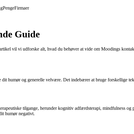
ng
Penge
Firmaer
nde Guide
tikel vil vi udforske alt, hvad du behøver at vide om Moodings kontak
e dit humør og generelle velvære. Det indebærer at bruge forskellige tek
erapeutiske tilgange, herunder kognitiv adfærdsterapi, mindfulness og 
dit humør negativt.