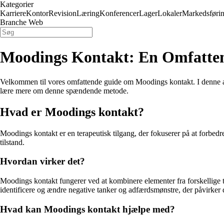
Kategorier
Karriere
Kontor
Revision
Læring
Konferencer
Lager
Lokaler
Markedsføri
Branche Web
Moodings Kontakt: En Omfatte
Velkommen til vores omfattende guide om Moodings kontakt. I denne ar
lære mere om denne spændende metode.
Hvad er Moodings kontakt?
Moodings kontakt er en terapeutisk tilgang, der fokuserer på at forbedr
tilstand.
Hvordan virker det?
Moodings kontakt fungerer ved at kombinere elementer fra forskellige t
identificere og ændre negative tanker og adfærdsmønstre, der påvirker 
Hvad kan Moodings kontakt hjælpe med?