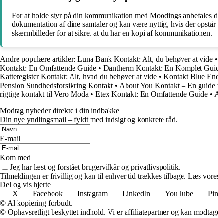
For at holde styr på din kommunikation med Moodings anbefales det
dokumentation af dine samtaler og kan være nyttig, hvis der opstå
skærmbilleder for at sikre, at du har en kopi af kommunikationen.
Andre populære artikler:
Luna Bank Kontakt: Alt, du behøver at vide
Kontakt: En Omfattende Guide
•
Dantherm Kontakt: En Komplet Gui
Katteregister Kontakt: Alt, hvad du behøver at vide
•
Kontakt Blue Ene
Pension Sundhedsforsikring Kontakt
•
About You Kontakt – En guide t
rigtige kontakt til Vero Moda
•
Etex Kontakt: En Omfattende Guide
•
A
Modtag nyheder direkte i din indbakke
Din nye yndlingsmail – fyldt med indsigt og konkrete råd.
E-mail
Kom med
Jeg har læst og forstået brugervilkår og privatlivspolitik.
Tilmeldingen er frivillig og kan til enhver tid trækkes tilbage. Læs vores
Del og vis hjerte
X
Facebook
Instagram
LinkedIn
YouTube
Pin
© Al kopiering forbudt.
© Ophavsretligt beskyttet indhold. Vi er affiliatepartner og kan modtag