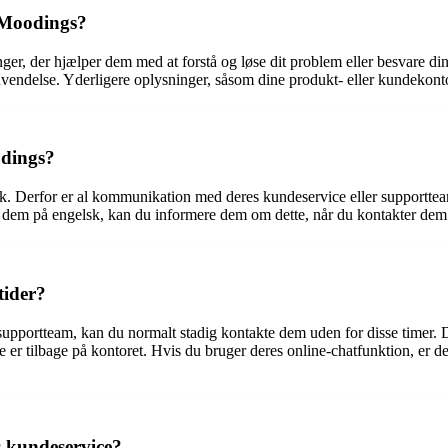
r Moodings?
nger, der hjælper dem med at forstå og løse dit problem eller besvare d
envendelse. Yderligere oplysninger, såsom dine produkt- eller kundekonto
odings?
k. Derfor er al kommunikation med deres kundeservice eller supportt
ed dem på engelsk, kan du informere dem om dette, når du kontakter dem
tider?
supportteam, kan du normalt stadig kontakte dem uden for disse timer. 
 er tilbage på kontoret. Hvis du bruger deres online-chatfunktion, er de
s kundeservice?