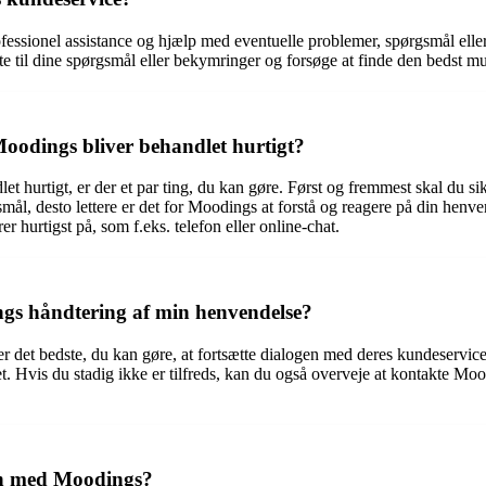
fessionel assistance og hjælp med eventuelle problemer, spørgsmål ell
tte til dine spørgsmål eller bekymringer og forsøge at finde den bedst mu
Moodings bliver behandlet hurtigt?
et hurtigt, er der et par ting, du kan gøre. Først og fremmest skal du sik
smål, desto lettere er det for Moodings at forstå og reagere på din henv
 hurtigst på, som f.eks. telefon eller online-chat.
ngs håndtering af min henvendelse?
r det bedste, du kan gøre, at fortsætte dialogen med deres kundeservi
t. Hvis du stadig ikke er tilfreds, kan du også overveje at kontakte Moo
on med Moodings?