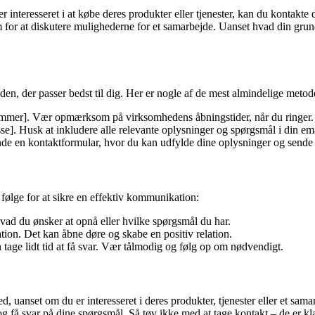
nteresseret i at købe deres produkter eller tjenester, kan du kontakte d
m for at diskutere mulighederne for et samarbejde. Uanset hvad din grun
en, der passer bedst til dig. Her er nogle af de mest almindelige metod
ummer]. Vær opmærksom på virksomhedens åbningstider, når du ringer.
e]. Husk at inkludere alle relevante oplysninger og spørgsmål i din ema
 en kontaktformular, hvor du kan udfylde dine oplysninger og sende e
følge for at sikre en effektiv kommunikation:
ad du ønsker at opnå eller hvilke spørgsmål du har.
ion. Det kan åbne døre og skabe en positiv relation.
tage lidt tid at få svar. Vær tålmodig og følg op om nødvendigt.
anset om du er interesseret i deres produkter, tjenester eller et samar
 svar på dine spørgsmål. Så tøv ikke med at tage kontakt – de er klar 