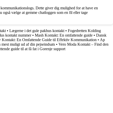
r kommunikationslogs. Dette giver dig mulighed for at have en
u også vælge at gemme chatloggen som en fil eller tage
takt
•
Lægerne i det gule pakhus kontakt
•
Fogedretten Kolding
plus kontakt nummer
•
Mash Kontakt: En omfattende guide
•
Dansk
y Kontakt: En Omfattende Guide til Effektiv Kommunikation
•
Ap
 mest muligt ud af din pejseindsats
•
Vero Moda Kontakt – Find den
ende guide til at få fat i Gorenje support