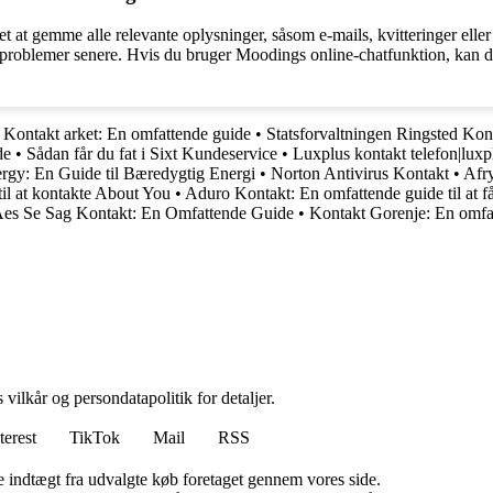
 at gemme alle relevante oplysninger, såsom e-mails, kvitteringer elle
r problemer senere. Hvis du bruger Moodings online-chatfunktion, kan d
•
Kontakt arket: En omfattende guide
•
Statsforvaltningen Ringsted Kon
de
•
Sådan får du fat i Sixt Kundeservice
•
Luxplus kontakt telefon|lux
rgy: En Guide til Bæredygtig Energi
•
Norton Antivirus Kontakt
•
Afr
il at kontakte About You
•
Aduro Kontakt: En omfattende guide til at få
es Se Sag Kontakt: En Omfattende Guide
•
Kontakt Gorenje: En omfatt
 vilkår og persondatapolitik for detaljer.
terest
TikTok
Mail
RSS
e indtægt fra udvalgte køb foretaget gennem vores side.