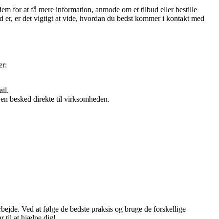
em for at få mere information, anmode om et tilbud eller bestille
d er, er det vigtigt at vide, hvordan du bedst kommer i kontakt med
er:
il.
n besked direkte til virksomheden.
bejde. Ved at følge de bedste praksis og bruge de forskellige
til at hjælpe dig!