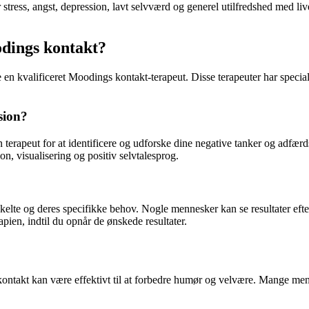
tress, angst, depression, lavt selvværd og generel utilfredshed med li
dings kontakt?
ge en kvalificeret Moodings kontakt-terapeut. Disse terapeuter har spec
sion?
rapeut for at identificere og udforske dine negative tanker og adfærds
n, visualisering og positiv selvtalesprog.
enkelte og deres specifikke behov. Nogle mennesker kan se resultater ef
apien, indtil du opnår de ønskede resultater.
ontakt kan være effektivt til at forbedre humør og velvære. Mange menn