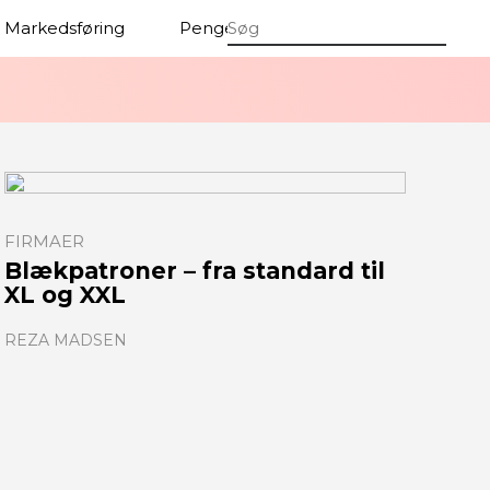
Markedsføring
Penge
Firmaer
FIRMAER
Blækpatroner – fra standard til
XL og XXL
REZA MADSEN