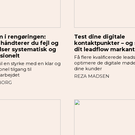
 i rengøringen:
Test dine digitale
håndterer du fejl og
kontaktpunkter – og 
lser systematisk og
dit leadflow markant
sionelt
Få flere kvalificerede lead
optimere de digitale mød
 til en styrke med en klar og
dine kunder
nel tilgang til
sarbejdet
REZA MADSEN
BORG