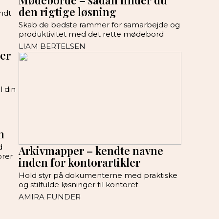
Mødeborde – sådan finder du
den rigtige løsning
ndt
Skab de bedste rammer for samarbejde og
produktivitet med det rette mødebord
LIAM BERTELSEN
per
l din
n
d
Arkivmapper – kendte navne
orer
inden for kontorartikler
Hold styr på dokumenterne med praktiske
og stilfulde løsninger til kontoret
AMIRA FUNDER