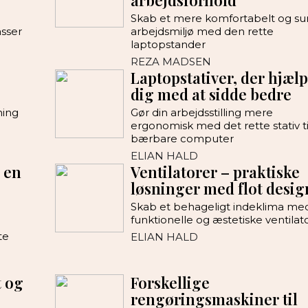
arbejdsforhold
Skab et mere komfortabelt og su
asser
arbejdsmiljø med den rette
laptopstander
REZA MADSEN
Laptopstativer, der hjæl
dig med at sidde bedre
ning
Gør din arbejdsstilling mere
ergonomisk med det rette stativ ti
bærbare computer
ELIAN HALD
 en
Ventilatorer – praktiske
løsninger med flot desig
Skab et behageligt indeklima me
funktionelle og æstetiske ventilat
te
ELIAN HALD
t og
Forskellige
rengøringsmaskiner til