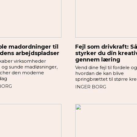
ble madordninger til
Fejl som drivkraft: S
dens arbejdspladser
styrker du din kreati
gennem læring
kaber virksomheder
le og sunde madløsninger,
Vend dine fejl til fordele o
tcher den moderne
hvordan de kan blive
dag
springbrættet til større kre
BORG
INGER BORG