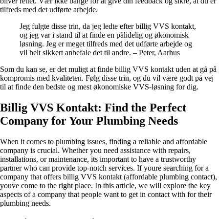
bliver rettet. Vær ikke bange for at give din feedback og sikre, at du er
tilfreds med det udførte arbejde.
Jeg fulgte disse trin, da jeg ledte efter billig VVS kontakt,
og jeg var i stand til at finde en pålidelig og økonomisk
løsning. Jeg er meget tilfreds med det udførte arbejde og
vil helt sikkert anbefale det til andre. – Peter, Aarhus
Som du kan se, er det muligt at finde billig VVS kontakt uden at gå på
kompromis med kvaliteten. Følg disse trin, og du vil være godt på vej
til at finde den bedste og mest økonomiske VVS-løsning for dig.
Billig VVS Kontakt: Find the Perfect
Company for Your Plumbing Needs
When it comes to plumbing issues, finding a reliable and affordable
company is crucial. Whether you need assistance with repairs,
installations, or maintenance, its important to have a trustworthy
partner who can provide top-notch services. If youre searching for a
company that offers billig VVS kontakt (affordable plumbing contact),
youve come to the right place. In this article, we will explore the key
aspects of a company that people want to get in contact with for their
plumbing needs.