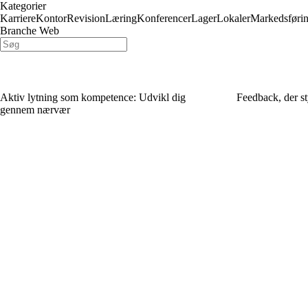
Kategorier
Karriere
Kontor
Revision
Læring
Konferencer
Lager
Lokaler
Markedsføri
Branche Web
Aktiv lytning som kompetence: Udvikl dig
Feedback, der st
gennem nærvær