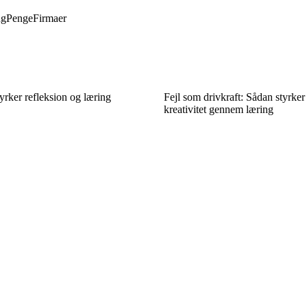
ng
Penge
Firmaer
yrker refleksion og læring
Fejl som drivkraft: Sådan styrker
kreativitet gennem læring