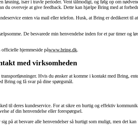
en løsning, især i travle perioder. Vent tålmodigt, og følg op om nødven
an du overveje at give feedback. Dette kan hjælpe Bring med at forbedr
kundeservice enten via mail eller telefon. Husk, at Bring er dedikeret til 
ælpsomme. De besvarede min henvendelse inden for et par timer og løste
 officielle hjemmeside på
www.bring.dk
.
ontakt med virksomheden
g transportløsninger. Hvis du ønsker at komme i kontakt med Bring, enten
ed Bring og få svar på dine spørgsmål.
d til deres kundeservice. For at sikre en hurtig og effektiv kommunikati
velse af din henvendelse eller forespørgsel.
 sig på at besvare alle henvendelser så hurtigt som muligt, men det kan t