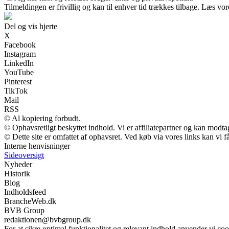
Tilmeldingen er frivillig og kan til enhver tid trækkes tilbage. Læs vore
Del og vis hjerte
X
Facebook
Instagram
LinkedIn
YouTube
Pinterest
TikTok
Mail
RSS
© Al kopiering forbudt.
© Ophavsretligt beskyttet indhold. Vi er affiliatepartner og kan modt
© Dette site er omfattet af ophavsret. Ved køb via vores links kan vi
Interne henvisninger
Sideoversigt
Nyheder
Historik
Blog
Indholdsfeed
BrancheWeb.dk
BVB Group
redaktionen@bvbgroup.dk
For at sikre optimal funktionalitet og relevant indhold anvender vi coo