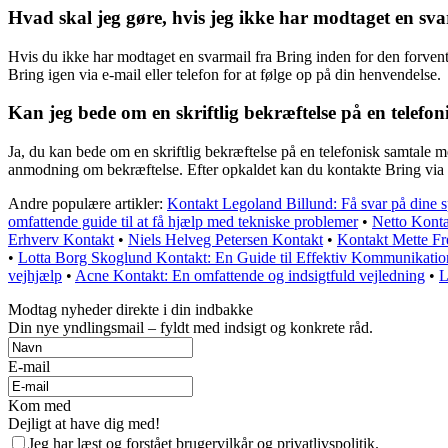
Hvad skal jeg gøre, hvis jeg ikke har modtaget en sv
Hvis du ikke har modtaget en svarmail fra Bring inden for den forvent
Bring igen via e-mail eller telefon for at følge op på din henvendelse.
Kan jeg bede om en skriftlig bekræftelse på en telefo
Ja, du kan bede om en skriftlig bekræftelse på en telefonisk samtale 
anmodning om bekræftelse. Efter opkaldet kan du kontakte Bring via e
Andre populære artikler:
Kontakt Legoland Billund: Få svar på dine 
omfattende guide til at få hjælp med tekniske problemer
•
Netto Konta
Erhverv Kontakt
•
Niels Helveg Petersen Kontakt
•
Kontakt Mette Fr
•
Lotta Borg Skoglund Kontakt: En Guide til Effektiv Kommunikatio
vejhjælp
•
Acne Kontakt: En omfattende og indsigtfuld vejledning
•
L
Modtag nyheder direkte i din indbakke
Din nye yndlingsmail – fyldt med indsigt og konkrete råd.
E-mail
Kom med
Dejligt at have dig med!
Jeg har læst og forstået brugervilkår og privatlivspolitik.