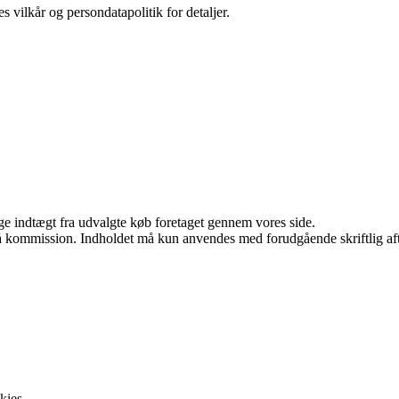
s vilkår og persondatapolitik for detaljer.
age indtægt fra udvalgte køb foretaget gennem vores side.
 få kommission. Indholdet må kun anvendes med forudgående skriftlig aft
kies.