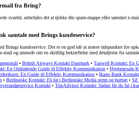
armail fra Bring?
ede svartid, anbefales det at tjekke din spam-mappe eller uønsket e-ma
nisk samtale med Brings kundeservice?
med Brings kundeservice. Det er en god idé at notere tidspunktet for op
-mail og anmode om en skriftlig bekræftelse med detaljerne fra samtal
spørgsmål
•
British Airways Kontakt Danmark
•
Tapwell Kontakt: En Gu
kt: En Omfattende Guide til Effektiv Kommunikation
•
Hjemmesalg Ko
ederiksen: En Guide til Effektiv Kommunikation
•
Ikano Bank Kontakt: 
n
•
Berlingske Kontakt: Få fat i Berlingske Media nemt og hurtigt
•
Sif
everandørservice Kontakt
•
TripAdvisor Kontakt: Sådan får du fat i ku