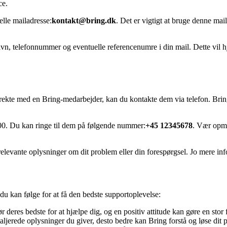
ce.
elle mailadresse:
kontakt@bring.dk
. Det er vigtigt at bruge denne mail
vn, telefonnummer og eventuelle referencenumre i din mail. Dette vil hj
 direkte med en Bring-medarbejder, kan du kontakte dem via telefon. Brin
17.00. Du kan ringe til dem på følgende nummer:
+45 12345678
. Vær opmæ
e relevante oplysninger om dit problem eller din forespørgsel. Jo mere i
 du kan følge for at få den bedste supportoplevelse:
eres bedste for at hjælpe dig, og en positiv attitude kan gøre en stor 
aljerede oplysninger du giver, desto bedre kan Bring forstå og løse dit 