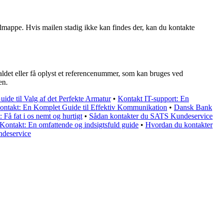
ilmappe. Hvis mailen stadig ikke kan findes der, kan du kontakte
kaldet eller få oplyst et referencenummer, som kan bruges ved
en.
ide til Valg af det Perfekte Armatur
•
Kontakt IT-support: En
ntakt: En Komplet Guide til Effektiv Kommunikation
•
Dansk Bank
Få fat i os nemt og hurtigt
•
Sådan kontakter du SATS Kundeservice
 Kontakt: En omfattende og indsigtsfuld guide
•
Hvordan du kontakter
ndeservice