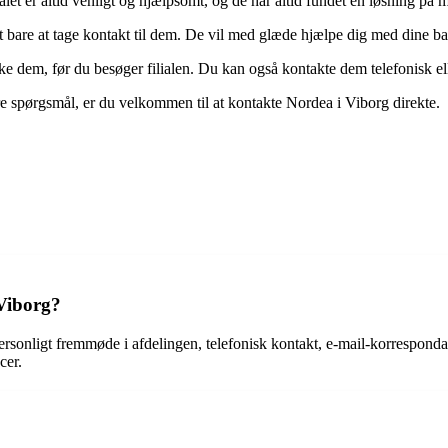
alet er altid venligt og hjælpsomt, og de har altid fundet en løsning p
 bare at tage kontakt til dem. De vil med glæde hjælpe dig med dine ba
ke dem, før du besøger filialen. Du kan også kontakte dem telefonisk elle
ere spørgsmål, er du velkommen til at kontakte Nordea i Viborg direkte.
 Viborg?
personligt fremmøde i afdelingen, telefonisk kontakt, e-mail-korrespon
cer.