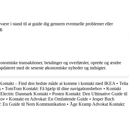
være i stand til at guide dig gennem eventuelle problemer eller
g.
konomiske transaktioner, betalinger og overførsler, oprette og ændre
 opdateret med de seneste økonomiske nyheder og indsigter.
ontakt – Find den bedste måde at komme i kontakt med IKEA
•
Telia
s
•
TomTom Kontakt: Få hjælp til dine navigationsbehov
•
Kontakt
 Electric Danmark Kontakt
•
Posten Kontakt: Den Ultimative Guide til
hov
•
Kontakt en Advokat: En Omfattende Guide
•
Jesper Buch
f: En Guide til Nem Kommunikation
•
Åge Kramp Advokat Kontakt: