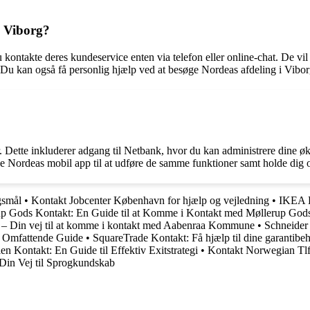
i Viborg?
kontakte deres kundeservice enten via telefon eller online-chat. De vil 
 Du kan også få personlig hjælp ved at besøge Nordeas afdeling i Vibor
er. Dette inkluderer adgang til Netbank, hvor du kan administrere dine ø
ge Nordeas mobil app til at udføre de samme funktioner samt holde dig
gsmål
•
Kontakt Jobcenter København for hjælp og vejledning
•
IKEA K
p Gods Kontakt: En Guide til at Komme i Kontakt med Møllerup God
 Din vej til at komme i kontakt med Aabenraa Kommune
•
Schneider
 Omfattende Guide
•
SquareTrade Kontakt: Få hjælp til dine garantibe
len Kontakt: En Guide til Effektiv Exitstrategi
•
Kontakt Norwegian Tl
Din Vej til Sprogkundskab