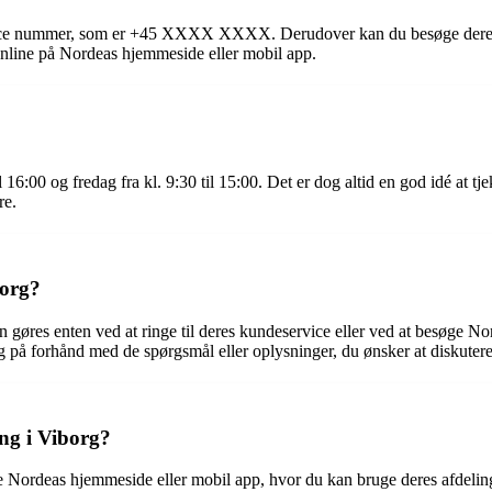
rvice nummer, som er +45 XXXX XXXX. Derudover kan du besøge deres
line på Nordeas hjemmeside eller mobil app.
l 16:00 og fredag fra kl. 9:30 til 15:00. Det er dog altid en god idé at 
re.
borg?
n gøres enten ved at ringe til deres kundeservice eller ved at besøge N
dig på forhånd med de spørgsmål eller oplysninger, du ønsker at diskute
ng i Viborg?
Nordeas hjemmeside eller mobil app, hvor du kan bruge deres afdelingsl