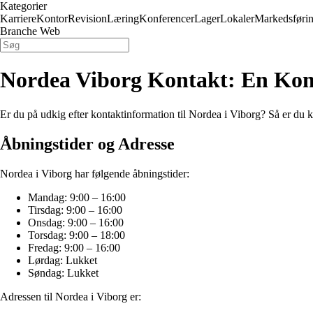
Kategorier
Karriere
Kontor
Revision
Læring
Konferencer
Lager
Lokaler
Markedsføri
Branche Web
Nordea Viborg Kontakt: En Ko
Er du på udkig efter kontaktinformation til Nordea i Viborg? Så er du k
Åbningstider og Adresse
Nordea i Viborg har følgende åbningstider:
Mandag: 9:00 – 16:00
Tirsdag: 9:00 – 16:00
Onsdag: 9:00 – 16:00
Torsdag: 9:00 – 18:00
Fredag: 9:00 – 16:00
Lørdag: Lukket
Søndag: Lukket
Adressen til Nordea i Viborg er: