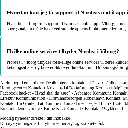
Hvordan kan jeg få support til Nordeas mobil app 
Hvis du har brug for support til Nordeas mobil app i Viborg, kan du 
spørgsmål, du måtte have vedrørende appens funktioner eller brug.
Hvilke online-services tilbyder Nordea i Viborg?
Nordea i Viborg tilbyder forskellige online-services til deres kund
betalingsaftaler og få overblik over din økonomi. Du kan også bru
Andre populære artikler:
Dealhunter.dk kontakt – Få svar på dine spør
Herningcentret Kontakt
•
Kristiansdal Boligforening Kontakt
•
Mølleru
Facebook hacket – Hvad skal du gøre?
•
Aabenraa Kommune Kontakt –
Effektiv Kommunikation
•
Kriminalforsorgen København Kontakt: En
Kontakt: En Guide til at Komme i Kontakt med Jesper Buch
•
Exitcirk
En Omfattende Guide
•
Birthe Kjær Kontakt
•
Kontakt 2 Gyldendal – 
Modtag nyheder direkte i din indbakke
Din nye yndlingsmail – fyldt med indsigt og konkrete råd.