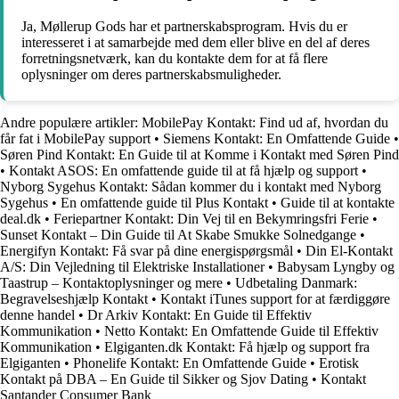
Ja, Møllerup Gods har et partnerskabsprogram. Hvis du er
interesseret i at samarbejde med dem eller blive en del af deres
forretningsnetværk, kan du kontakte dem for at få flere
oplysninger om deres partnerskabsmuligheder.
Andre populære artikler:
MobilePay Kontakt: Find ud af, hvordan du
får fat i MobilePay support
•
Siemens Kontakt: En Omfattende Guide
•
Søren Pind Kontakt: En Guide til at Komme i Kontakt med Søren Pind
•
Kontakt ASOS: En omfattende guide til at få hjælp og support
•
Nyborg Sygehus Kontakt: Sådan kommer du i kontakt med Nyborg
Sygehus
•
En omfattende guide til Plus Kontakt
•
Guide til at kontakte
deal.dk
•
Feriepartner Kontakt: Din Vej til en Bekymringsfri Ferie
•
Sunset Kontakt – Din Guide til At Skabe Smukke Solnedgange
•
Energifyn Kontakt: Få svar på dine energispørgsmål
•
Din El-Kontakt
A/S: Din Vejledning til Elektriske Installationer
•
Babysam Lyngby og
Taastrup – Kontaktoplysninger og mere
•
Udbetaling Danmark:
Begravelseshjælp Kontakt
•
Kontakt iTunes support for at færdiggøre
denne handel
•
Dr Arkiv Kontakt: En Guide til Effektiv
Kommunikation
•
Netto Kontakt: En Omfattende Guide til Effektiv
Kommunikation
•
Elgiganten.dk Kontakt: Få hjælp og support fra
Elgiganten
•
Phonelife Kontakt: En Omfattende Guide
•
Erotisk
Kontakt på DBA – En Guide til Sikker og Sjov Dating
•
Kontakt
Santander Consumer Bank