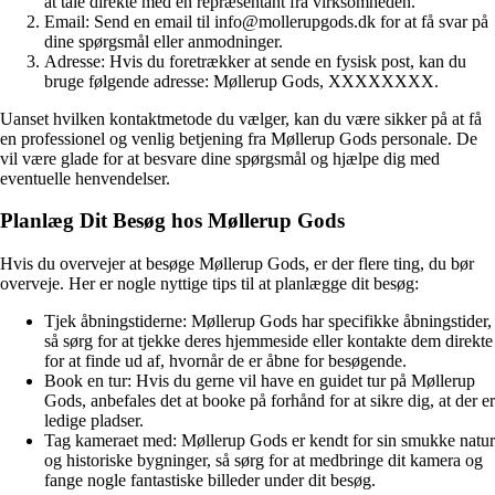
at tale direkte med en repræsentant fra virksomheden.
Email: Send en email til info@mollerupgods.dk for at få svar på
dine spørgsmål eller anmodninger.
Adresse: Hvis du foretrækker at sende en fysisk post, kan du
bruge følgende adresse: Møllerup Gods, XXXXXXXX.
Uanset hvilken kontaktmetode du vælger, kan du være sikker på at få
en professionel og venlig betjening fra Møllerup Gods personale. De
vil være glade for at besvare dine spørgsmål og hjælpe dig med
eventuelle henvendelser.
Planlæg Dit Besøg hos Møllerup Gods
Hvis du overvejer at besøge Møllerup Gods, er der flere ting, du bør
overveje. Her er nogle nyttige tips til at planlægge dit besøg:
Tjek åbningstiderne: Møllerup Gods har specifikke åbningstider,
så sørg for at tjekke deres hjemmeside eller kontakte dem direkte
for at finde ud af, hvornår de er åbne for besøgende.
Book en tur: Hvis du gerne vil have en guidet tur på Møllerup
Gods, anbefales det at booke på forhånd for at sikre dig, at der er
ledige pladser.
Tag kameraet med: Møllerup Gods er kendt for sin smukke natur
og historiske bygninger, så sørg for at medbringe dit kamera og
fange nogle fantastiske billeder under dit besøg.