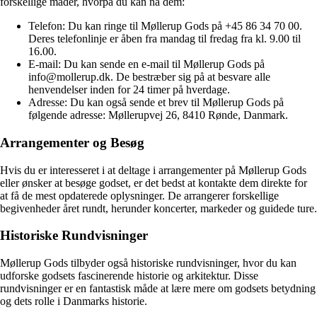
forskellige måder, hvorpå du kan nå dem:
Telefon: Du kan ringe til Møllerup Gods på +45 86 34 70 00.
Deres telefonlinje er åben fra mandag til fredag ​​fra kl. 9.00 til
16.00.
E-mail: Du kan sende en e-mail til Møllerup Gods på
info@mollerup.dk. De bestræber sig på at besvare alle
henvendelser inden for 24 timer på hverdage.
Adresse: Du kan også sende et brev til Møllerup Gods på
følgende adresse: Møllerupvej 26, 8410 Rønde, Danmark.
Arrangementer og Besøg
Hvis du er interesseret i at deltage i arrangementer på Møllerup Gods
eller ønsker at besøge godset, er det bedst at kontakte dem direkte for
at få de mest opdaterede oplysninger. De arrangerer forskellige
begivenheder året rundt, herunder koncerter, markeder og guidede ture.
Historiske Rundvisninger
Møllerup Gods tilbyder også historiske rundvisninger, hvor du kan
udforske godsets fascinerende historie og arkitektur. Disse
rundvisninger er en fantastisk måde at lære mere om godsets betydning
og dets rolle i Danmarks historie.