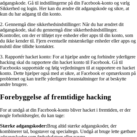
adgangskode. Gå til indstillingerne på din Facebook-konto og vælg
Sikkerhed og login. Her kan du ændre dit adgangskode og sikre, at
kun du har adgang til din konto.
2. Gennemgå dine sikkerhedsindstillinger: Når du har ændret dit
adgangskode, skal du gennemgå dine sikkerhedsindstillinger.
Kontroller, om der er tilføjet nye enheder eller apps til din konto, som
du ikke kender til. Fjern eventuelle mistænkelige enheder eller apps og
nulstil dine tillidte kontakter.
3. Rapportér hacket konto: For at hjælpe andre og forhindre yderligere
hacking skal du rapportere din hacket konto til Facebook. Gå til
Facebooks supportside og følg vejledningen til at rapportere en hacket
konto. Dette hjælper også med at sikre, at Facebook er opmærksom på
problemet og kan træffe yderligere foranstaltninger for at beskytte
andre brugere.
Forebyggelse af fremtidige hacking
For at undgå at din Facebook-konto bliver hacket i fremtiden, er der
nogle forholdsregler, du kan tage:
Stærke adgangskoder:
Brug altid stærke adgangskoder, der
kombinerer tal, bogstaver og specialtegn. Undgå at bruge lette gætbare
adgangskoder som fødselsdatoer eller navne.