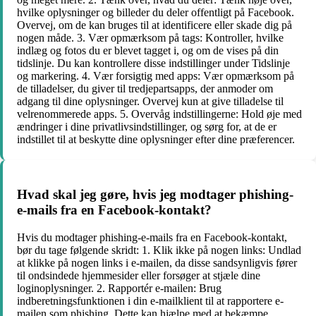
hvilke oplysninger og billeder du deler offentligt på Facebook.
Overvej, om de kan bruges til at identificere eller skade dig på
nogen måde. 3. Vær opmærksom på tags: Kontroller, hvilke
indlæg og fotos du er blevet tagget i, og om de vises på din
tidslinje. Du kan kontrollere disse indstillinger under Tidslinje
og markering. 4. Vær forsigtig med apps: Vær opmærksom på
de tilladelser, du giver til tredjepartsapps, der anmoder om
adgang til dine oplysninger. Overvej kun at give tilladelse til
velrenommerede apps. 5. Overvåg indstillingerne: Hold øje med
ændringer i dine privatlivsindstillinger, og sørg for, at de er
indstillet til at beskytte dine oplysninger efter dine præferencer.
Hvad skal jeg gøre, hvis jeg modtager phishing-
e-mails fra en Facebook-kontakt?
Hvis du modtager phishing-e-mails fra en Facebook-kontakt,
bør du tage følgende skridt: 1. Klik ikke på nogen links: Undlad
at klikke på nogen links i e-mailen, da disse sandsynligvis fører
til ondsindede hjemmesider eller forsøger at stjæle dine
loginoplysninger. 2. Rapportér e-mailen: Brug
indberetningsfunktionen i din e-mailklient til at rapportere e-
mailen som phishing. Dette kan hjælpe med at bekæmpe