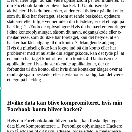
Der er flere tegn, du kan være opmærksom på, der indikerer, at
din Facebook-konto er blevet hacket: 1. Uautoriserede
aktiviteter: Hvis du bemærker, at der er aktiviteter på din konto,
som du ikke har foretaget, såsom at sende beskeder, opdatere
statusser eller tilføje venner uden din tilladelse, er det et tegn på
hacking. 2. Ændrede oplysninger: Hvis du bemærker ændringer
i dine kontooplysninger, såsom dit navn, adgangskode eller e-
mailadresse, som du ikke har foretaget, kan det betyde, at en
hacker har fået adgang til din konto. 3. Manglende adgang:
Hvis du pludselig ikke kan logge ind på din konto eller har
problemer med at nulstille din adgangskode, kan det tyde på, at
en anden har taget kontrol over din konto. 4. Uautoriserede
applikationer: Hvis du ser ukendte applikationer, der er
forbundet til din konto, eller hvis dine kontakter klager over at
modtage spam-beskeder eller invitationer fra dig, kan det være
et tegn på hacking.
Hvilke data kan blive kompromitteret, hvis min
Facebook-konto bliver hacket?
Hvis din Facebook-konto bliver hacket, kan forskellige typer
data blive kompromitteret: 1. Personlige oplysninger: Hackere
kan få adgang til dit navn, adresse, fødselsdato, e-mailadresse