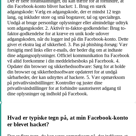
Der er flere foranstaltninger, du kan træffe for at forhindre, at
din Facebook-konto bliver hacket: 1. Brug en stærk
adgangskode: Vælg en adgangskode, der er mindst 12 tegn
lang, og inkluder store og små bogstaver, tal og specialtegn.
Undgå at bruge personlige oplysninger eller almindelige udtryk
som adgangskoder. 2. Aktivér to-faktor-godkendelse: Brug to-
faktor-godkendelse for at kræve en unik kode udover
adgangskoden, når du logger ind på din Facebook-konto. Dette
giver et ekstra lag af sikkerhed. 3. Pas på phishing-forsøg: Vær
forsigtig med links eller e-mails, der beder dig om at indtaste
dine adgangsoplysninger. Officiel kommunikation fra Facebook
vil altid forekomme i din meddelelsesboks på Facebook. 4.
Opdater din browser og sikkerhedssoftware: Sørg for at holde
din browser og sikkerhedssoftware opdateret for at undgå
sårbarheder, der kan udnyttes af hackere. 5. Vær opmærksom
på privatlivsindstillinger: Kontroller og juster dine
privatlivsindstillinger for at forhindre uautoriseret adgang til
dine oplysninger og indhold på Facebook.
Hvad er typiske tegn på, at min Facebook-konto
er blevet hacket?