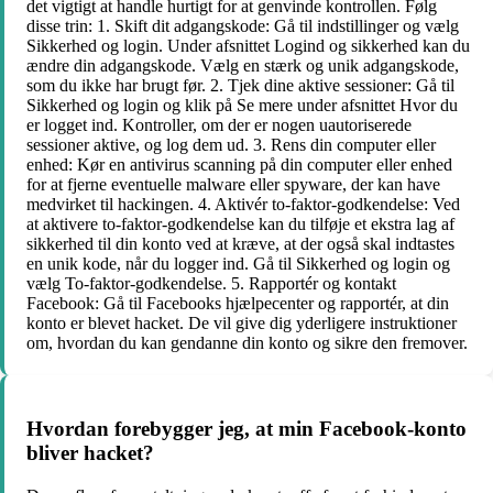
det vigtigt at handle hurtigt for at genvinde kontrollen. Følg
disse trin: 1. Skift dit adgangskode: Gå til indstillinger og vælg
Sikkerhed og login. Under afsnittet Logind og sikkerhed kan du
ændre din adgangskode. Vælg en stærk og unik adgangskode,
som du ikke har brugt før. 2. Tjek dine aktive sessioner: Gå til
Sikkerhed og login og klik på Se mere under afsnittet Hvor du
er logget ind. Kontroller, om der er nogen uautoriserede
sessioner aktive, og log dem ud. 3. Rens din computer eller
enhed: Kør en antivirus scanning på din computer eller enhed
for at fjerne eventuelle malware eller spyware, der kan have
medvirket til hackingen. 4. Aktivér to-faktor-godkendelse: Ved
at aktivere to-faktor-godkendelse kan du tilføje et ekstra lag af
sikkerhed til din konto ved at kræve, at der også skal indtastes
en unik kode, når du logger ind. Gå til Sikkerhed og login og
vælg To-faktor-godkendelse. 5. Rapportér og kontakt
Facebook: Gå til Facebooks hjælpecenter og rapportér, at din
konto er blevet hacket. De vil give dig yderligere instruktioner
om, hvordan du kan gendanne din konto og sikre den fremover.
Hvordan forebygger jeg, at min Facebook-konto
bliver hacket?