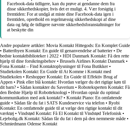
Facebook-data tidligere, kan du prøve at gendanne dem fra
disse sikkerhedskopier, hvis det er muligt. 4. Vær forsigtig i
fremtiden: For at undgå at miste dine Facebook-data igen i
fremtiden, oprethold en regelmæssig sikkerhedskopi af dine
data og følg de tidligere nævnte sikkerhedsforanstaltninger for
at beskytte din
Andre populære artikler:
Movia Kontakt Hittegods: En Komplet Guide
•
Batteribyen Kontakt: En guide til genanvendelse af batterier
•
De
bedste kontaktbiblioteker i 2022
•
HDI Danmark Kontakt: Få den rette
hjælp til dine forsikringsbehov
•
Brussels Airlines Kontakt Danmark
•
Fona Kontakt – Find Kontaktoplysninger til Fona Butikker
•
Studiekolen Kontakt: En Guide til At Komme i Kontakt med
Studiekolen
•
Reshopper Kontakt: En Guide til Effektiv Brug af
Appen
•
Pink eller blå kontakt: Hvordan vælger du det rigtige køn til
dit barn?
•
Sådan kontakter du Saverium
•
Roboteksperten Kontakt: Få
den Bedste Hjælp til Robotteknologi
•
Hvordan opnår du optimal
kommunikation med aok kontakt?
•
Kontakt Piano: En omfattende
guide
•
Sådan får du fat i SATS Kundeservice via telefon
•
Ryobi
Kontakt: En omfattende guide til at vælge den rigtige kontakt til dit
værktøj
•
Vindstød Kontakt: Få El Kontakt til Vindstød Telefonisk
•
Lejebolig.dk Kontakt: Sådan får du fat i dem på den nemmeste måde
•
Schmiedmann Odense Kontakt