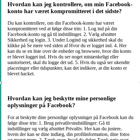
Hvordan kan jeg kontrollere, om min Facebook-
konto har været kompromitteret i det sidste?
Du kan kontrollere, om din Facebook-konto har været
kompromitteret ved at følge disse trin: 1. Log ind på din
Facebook-konto og gå til indstillinger. 2. Vælg afsnittet
Sikkerhed og login. 3. Under Logind og sikkerhed skal du
klikke på Se mere ved siden af Hvor du er logget ind. 4. Her
kan du se en liste over de enheder og browsere, hvor din konto
er blevet logget ind. Hvis du ser noget mistænkeligt eller
uautoriseret, skal du logge det ud. 5. Hvis du også ser ukendte
placeringer eller tidspunkter, kan det indikere, at din konto er
blevet hacket.
Hvordan kan jeg beskytte mine personlige
oplysninger på Facebook?
For at beskytte dine personlige oplysninger på Facebook kan du
følge disse trin: 1. Brug privatlivsindstillinger: Gå til
indstillinger og vælg afsnittet Privatliv. Her kan du justere,
hvem der kan se dine indlæg, din profilinformation, dine fotos
og meget mere. 2. Tænk over, hvad du deler: Tænk nøje over,