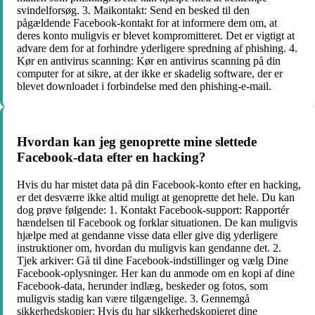
svindelforsøg. 3. Maikontakt: Send en besked til den
pågældende Facebook-kontakt for at informere dem om, at
deres konto muligvis er blevet kompromitteret. Det er vigtigt at
advare dem for at forhindre yderligere spredning af phishing. 4.
Kør en antivirus scanning: Kør en antivirus scanning på din
computer for at sikre, at der ikke er skadelig software, der er
blevet downloadet i forbindelse med den phishing-e-mail.
Hvordan kan jeg genoprette mine slettede
Facebook-data efter en hacking?
Hvis du har mistet data på din Facebook-konto efter en hacking,
er det desværre ikke altid muligt at genoprette det hele. Du kan
dog prøve følgende: 1. Kontakt Facebook-support: Rapportér
hændelsen til Facebook og forklar situationen. De kan muligvis
hjælpe med at gendanne visse data eller give dig yderligere
instruktioner om, hvordan du muligvis kan gendanne det. 2.
Tjek arkiver: Gå til dine Facebook-indstillinger og vælg Dine
Facebook-oplysninger. Her kan du anmode om en kopi af dine
Facebook-data, herunder indlæg, beskeder og fotos, som
muligvis stadig kan være tilgængelige. 3. Gennemgå
sikkerhedskopier: Hvis du har sikkerhedskopieret dine