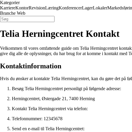
Kategorier
Karriere
Kontor
Revision
Læring
Konferencer
Lager
Lokaler
Markedsføri
Branche Web
Telia Herningcentret Kontakt
Velkommen til vores omfattende guide om Telia Herningcentret kontakt. Hv
give dig alle de oplysninger, du har brug for at komme i kontakt med T
Kontaktinformation
Hvis du ønsker at kontakte Telia Herningcentret, kan du gøre det på f
Besøg Telia Herningcentret personligt på følgende adresse:
Herningcentret, Østergade 21, 7400 Herning
Kontakt Telia Herningcentret via telefon:
Telefonnummer: 12345678
Send en e-mail til Telia Herningcentret: