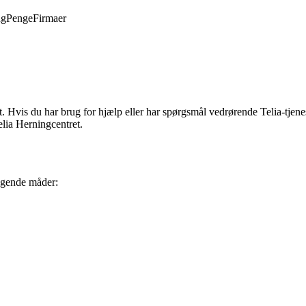
ng
Penge
Firmaer
is du har brug for hjælp eller har spørgsmål vedrørende Telia-tjenester 
elia Herningcentret.
ølgende måder: