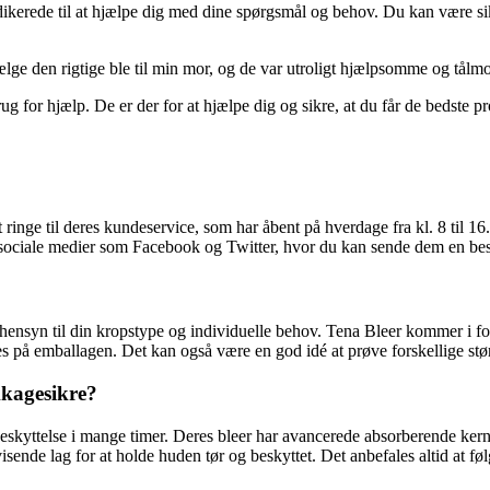
ikerede til at hjælpe dig med dine spørgsmål og behov. Du kan være sik
vælge den rigtige ble til min mor, og de var utroligt hjælpsomme og tål
g for hjælp. De er der for at hjælpe dig og sikre, at du får de bedste p
inge til deres kundeservice, som har åbent på hverdage fra kl. 8 til 1
sociale medier som Facebook og Twitter, hvor du kan sende dem en beske
e hensyn til din kropstype og individuelle behov. Tena Bleer kommer i fo
ves på emballagen. Det kan også være en god idé at prøve forskellige stø
kkagesikre?
eskyttelse i mange timer. Deres bleer har avancerede absorberende kerne
ende lag for at holde huden tør og beskyttet. Det anbefales altid at fø