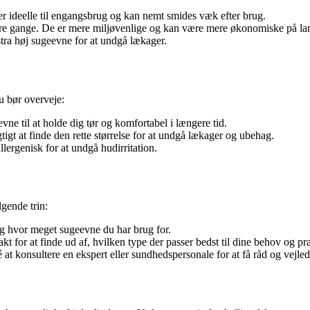
r ideelle til engangsbrug og kan nemt smides væk efter brug.
re gange. De er mere miljøvenlige og kan være mere økonomiske på lan
kstra høj sugeevne for at undgå lækager.
du bør overveje:
vne til at holde dig tør og komfortabel i længere tid.
tigt at finde den rette størrelse for at undgå lækager og ubehag.
ergenisk for at undgå hudirritation.
lgende trin:
og hvor meget sugeevne du har brug for.
akt for at finde ud af, hvilken type der passer bedst til dine behov og pr
 at konsultere en ekspert eller sundhedspersonale for at få råd og vejle