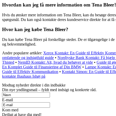
Hvordan kan jeg få mere information om Tena Bleer
Hvis du ønsker mere information om Tena Bleer, kan du besøge deres of
spørgsmål. Du kan også kontakte deres kundeservice direkte for at få
Hvor kan jeg købe Tena Bleer?
Du kan købe Tena Bleer på forskellige steder. De er tilgængelige i de f
og bekvemmelighed.
Andre populære artikler:
Xerox Kontakt: En Guide til Effektiv Kom
omfattende og indsigtfuld guide
•
Nordjyske Bank Kontakt: Få hjælp 
Thisted
•
NemID Kontakt: Alt, hvad du behøver at vide
•
Guide til ø
En Komplet Guide til Finansiering af Din BMW
•
Lampe Kontakt: E
Guide til Effektiv Kommunikation
•
Kontakt Simon: En Guide til Ef
kontakte Bauhaus Ishøj på
Modtag nyheder direkte i din indbakke
Din nye yndlingsmail – fyldt med indsigt og konkrete råd.
E-mail
Kom med
Dejligt at have dig med!