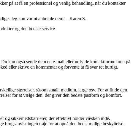
ker på at få en professionel og venlig behandling, når du kontakter
modige. Jeg kan varmt anbefale dem! – Karen S.
rodukter og den bedste service.
6. Du kan også sende dem en e-mail eller udfylde kontaktformularen på
d eller skrive en kommentar og forvente at få svar ret hurtigt.
rskellige størrelser, såsom small, medium, large osv. For at finde den
rrelser for at vælge den, der giver den bedste pasform og komfort.
r og sikkerhedsbarrierer, der effektivt holder væsken inde.
lge brugsanvisningen nøje for at opnå den bedst mulige beskyttelse.