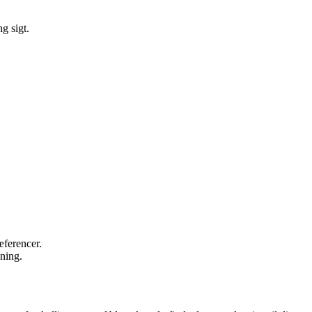
g sigt.
æferencer.
dning.