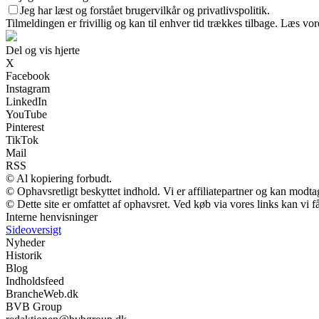
Jeg har læst og forstået brugervilkår og privatlivspolitik.
Tilmeldingen er frivillig og kan til enhver tid trækkes tilbage. Læs vore
Del og vis hjerte
X
Facebook
Instagram
LinkedIn
YouTube
Pinterest
TikTok
Mail
RSS
© Al kopiering forbudt.
© Ophavsretligt beskyttet indhold. Vi er affiliatepartner og kan modt
© Dette site er omfattet af ophavsret. Ved køb via vores links kan vi
Interne henvisninger
Sideoversigt
Nyheder
Historik
Blog
Indholdsfeed
BrancheWeb.dk
BVB Group