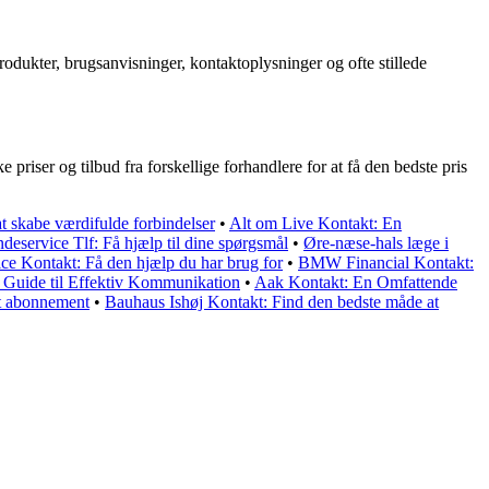
odukter, brugsanvisninger, kontaktoplysninger og ofte stillede
priser og tilbud fra forskellige forhandlere for at få den bedste pris
t skabe værdifulde forbindelser
•
Alt om Live Kontakt: En
eservice Tlf: Få hjælp til dine spørgsmål
•
Øre-næse-hals læge i
 Kontakt: Få den hjælp du har brug for
•
BMW Financial Kontakt:
 Guide til Effektiv Kommunikation
•
Aak Kontakt: En Omfattende
it abonnement
•
Bauhaus Ishøj Kontakt: Find den bedste måde at