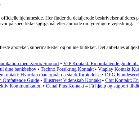
?
ficielle hjemmeside. Her finder du detaljerede beskrivelser af deres pr
 svar på specifikke spørgsmål eller anmode om yderligere vejledning.
leste apoteker, supermarkeder og online butikker. Det anbefales at tjekke 
munikation med Xerox Support
•
VIP Kontakt: En omfattende guide til a
til dine bankbehov
•
Techno Forsikring Kontakt
•
Viaplay Kontakt Kund
jenkontakt: Hvordan man opnår en stærk forbindelse
•
DLG Kundeservice
n Omfattende Guide
•
Illustreret Videnskab Kontakt
•
Cbit Kontakt: En
fektiv Kommunikation
•
Canal Plus Kontakt – Få hjælp og support til d