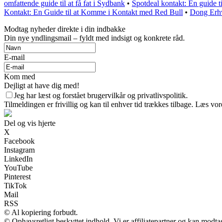
omfattende guide til at få fat i Sydbank
•
Spotdeal kontakt: En guide t
Kontakt: En Guide til at Komme i Kontakt med Red Bull
•
Dong Erhv
Modtag nyheder direkte i din indbakke
Din nye yndlingsmail – fyldt med indsigt og konkrete råd.
E-mail
Kom med
Dejligt at have dig med!
Jeg har læst og forstået brugervilkår og privatlivspolitik.
Tilmeldingen er frivillig og kan til enhver tid trækkes tilbage. Læs vore
Del og vis hjerte
X
Facebook
Instagram
LinkedIn
YouTube
Pinterest
TikTok
Mail
RSS
© Al kopiering forbudt.
© Ophavsretligt beskyttet indhold. Vi er affiliatepartner og kan modt