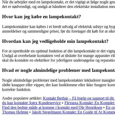
Når du arbejder med en lampekontakt, er det vigtigt at følge nogle gru
det er nødvendigt, og undgå at håndtere den elektriske installation med
Hvor kan jeg købe en lampekontakt?
Lampekontakter kan købes i et bredt udvalg af elektrisk udstyr og byg
anmeldelser og sammenligne priser, før du foretager dit køb for at sikr
Hvordan kan jeg vedligeholde min lampekontakt?
For at opretholde en optimal funktion af din lampekontakt er det vigtig
Undgå at overbelaste kontakten ved at tilslutte for mange apparater e
skal du kontakte en elektriker for yderligere undersøgelse og reparatio
Hvad er nogle almindelige problemer med lampekont
Nogle almindelige problemer med lampekontakter inkluderer manglende 
slidte knapper eller vipper, der kan fastklemme eller ikke fungere kor
korrekte funktion.
Andre populære artikler:
Kontakt Betfair – Få hjælp og support til dit 
du kan kontakte Jotex Kundeservice
•
Flextaxa Kontakt: En Komplet
Find den bedste måde at komme i kontakt med Ole Henriksen
•
En om
Thomas Helmig
•
Jakob Stegelmann Kontakt: En Guide til At Komm