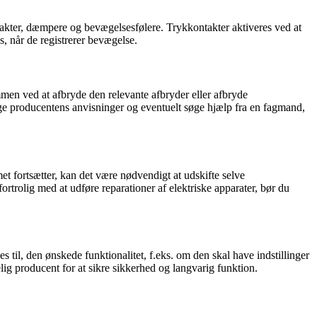
takter, dæmpere og bevægelsesfølere. Trykkontakter aktiveres ved at
, når de registrerer bevægelse.
mmen ved at afbryde den relevante afbryder eller afbryde
ølge producentens anvisninger og eventuelt søge hjælp fra en fagmand,
met fortsætter, kan det være nødvendigt at udskifte selve
ortrolig med at udføre reparationer af elektriske apparater, bør du
 til, den ønskede funktionalitet, f.eks. om den skal have indstillinger
idelig producent for at sikre sikkerhed og langvarig funktion.