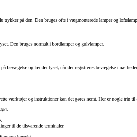
 du trykker på den. Den bruges ofte i vægmonterede lamper og loftslamp
 lyset. Den bruges normalt i bordlamper og gulvlamper.
 på bevægelse og tænder lyset, når der registreres bevægelse i nærhed
te værktøjer og instruktioner kan det gøres nemt. Her er nogle trin til 
stød.
e.
inger til de tilsvarende terminaler.
fungerer korrekt.