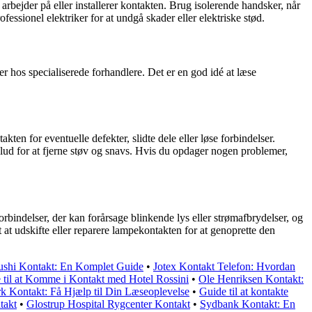
rbejder på eller installerer kontakten. Brug isolerende handsker, når
essionel elektriker for at undgå skader eller elektriske stød.
 hos specialiserede forhandlere. Det er en god idé at læse
ten for eventuelle defekter, slidte dele eller løse forbindelser.
klud for at fjerne støv og snavs. Hvis du opdager nogen problemer,
bindelser, der kan forårsage blinkende lys eller strømafbrydelser, og
 at udskifte eller reparere lampekontakten for at genoprette den
Sushi Kontakt: En Komplet Guide
•
Jotex Kontakt Telefon: Hvordan
 til at Komme i Kontakt med Hotel Rossini
•
Ole Henriksen Kontakt:
Kontakt: Få Hjælp til Din Læseoplevelse
•
Guide til at kontakte
takt
•
Glostrup Hospital Rygcenter Kontakt
•
Sydbank Kontakt: En