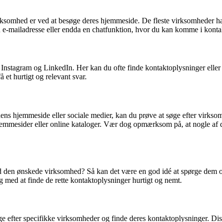
irksomhed er ved at besøge deres hjemmeside. De fleste virksomheder ha
n e-mailadresse eller endda en chatfunktion, hvor du kan komme i kon
nstagram og LinkedIn. Her kan du ofte finde kontaktoplysninger eller 
 et hurtigt og relevant svar.
ns hjemmeside eller sociale medier, kan du prøve at søge efter virkso
jemmesider eller online kataloger. Vær dog opmærksom på, at nogle af di
 med den ønskede virksomhed? Så kan det være en god idé at spørge dem 
g med at finde de rette kontaktoplysninger hurtigt og nemt.
efter specifikke virksomheder og finde deres kontaktoplysninger. Disse r