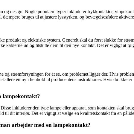
ion og design. Nogle populære typer inkluderer trykkontakter, vippekon
dæmpere bruges til at justere lysstyrken, og bevægelsesfølere aktiveres
kke produkt og elektriske system. Generelt skal du først slukke for strø
e kablerne ud og tilslutte dem til den nye kontakt. Det er vigtigt at f
erne og strømforsyningen for at se, om problemet ligger der. Hvis proble
allere en ny i henhold til producentens instruktioner. Hvis du ikke er f
en lampekontakt?
Disse inkluderer den type lampe eller apparat, som kontakten skal bruges
ld til dit interiør. Det er vigtigt at vælge en kvalitetskontakt fra en pål
r man arbejder med en lampekontakt?