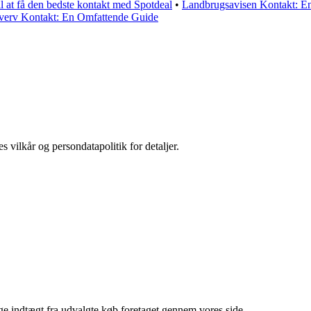
il at få den bedste kontakt med Spotdeal
•
Landbrugsavisen Kontakt: E
erv Kontakt: En Omfattende Guide
s vilkår og persondatapolitik for detaljer.
age indtægt fra udvalgte køb foretaget gennem vores side.