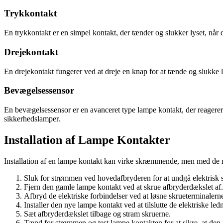
Trykkontakt
En trykkontakt er en simpel kontakt, der tænder og slukker lyset, når
Drejekontakt
En drejekontakt fungerer ved at dreje en knap for at tænde og slukke
Bevægelsessensor
En bevægelsessensor er en avanceret type lampe kontakt, der reagerer
sikkerhedslamper.
Installation af Lampe Kontakter
Installation af en lampe kontakt kan virke skræmmende, men med de ret
Sluk for strømmen ved hovedafbryderen for at undgå elektrisk 
Fjern den gamle lampe kontakt ved at skrue afbryderdækslet af.
Afbryd de elektriske forbindelser ved at løsne skrueterminalern
Installer den nye lampe kontakt ved at tilslutte de elektriske ledn
Sæt afbryderdækslet tilbage og stram skruerne.
Tænd for strømmen og test lampe kontakten for at sikre, at den 