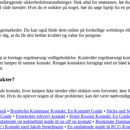
ndlæggende sikkerhedsforanstaltninger. Sluk altid for strømmen, før du a
 våde hænder. Hvis du er usikker på noget, bør du søge hjælp fra en prof
gemarkeder. Du kan også finde dem online på forskellige webshops eller
e dig, at du får den bedste kvalitet og value for pengene.
t at foretage regelmæssig vedligeholdelse. Kontroller regelmæssigt kontak
ller lamper til samme kontakt. Rengør kontakten forsigtigt med en blød 
n.
akter?
kontakt, hvor lampen ikke tænder eller slukker som forventet, løse for
rekt. Hvis du oplever nogen af ​​disse problemer, kan det være nødvendigt
spil
•
Bornholm Kommune Kontakt: En Komplet Guide
•
Sticks and 
 Guide
•
Feriekonto erhverv kontakt
•
Hotel Rossini Kontakt: En Guide
fattende og indsigtfuld guide til on off on kontakt
•
Bookmate Danmark 
e i Kontakt med Jakob Stegelmann
•
En omfattende guide til RCG Kon