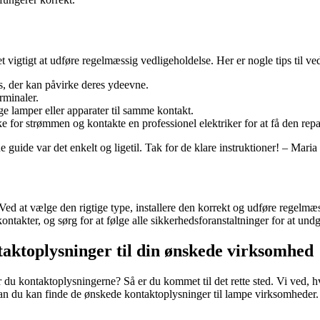
et vigtigt at udføre regelmæssig vedligeholdelse. Her er nogle tips til v
s, der kan påvirke deres ydeevne.
rminaler.
ge lamper eller apparater til samme kontakt.
for strømmen og kontakte en professionel elektriker for at få den repa
 guide var det enkelt og ligetil. Tak for de klare instruktioner! – Maria
ed at vælge den rigtige type, installere den korrekt og udføre regelmæs
akter, og sørg for at følge alle sikkerhedsforanstaltninger for at undgå
aktoplysninger til din ønskede virksomhed
 kontaktoplysningerne? Så er du kommet til det rette sted. Vi ved, hvo
rdan du kan finde de ønskede kontaktoplysninger til lampe virksomheder.