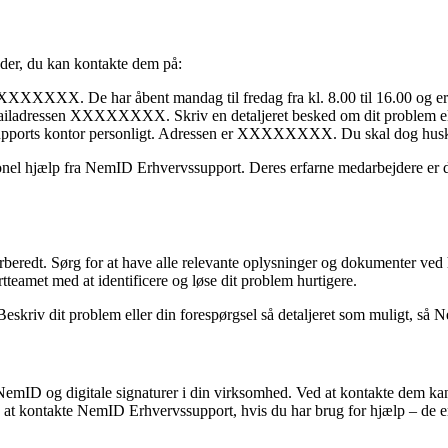
åder, du kan kontakte dem på:
XXXX. De har åbent mandag til fredag fra kl. 8.00 til 16.00 og er kl
ladressen XXXXXXXX. Skriv en detaljeret besked om dit problem eller di
pports kontor personligt. Adressen er XXXXXXXX. Du skal dog huske a
ionel hjælp fra NemID Erhvervssupport. Deres erfarne medarbejdere er 
rberedt. Sørg for at have alle relevante oplysninger og dokumenter ve
amet med at identificere og løse dit problem hurtigere.
Beskriv dit problem eller din forespørgsel så detaljeret som muligt, s
emID og digitale signaturer i din virksomhed. Ved at kontakte dem kan 
 at kontakte NemID Erhvervssupport, hvis du har brug for hjælp – de er kl