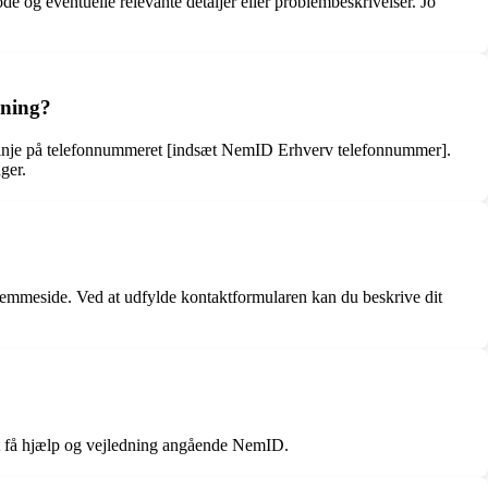
 og eventuelle relevante detaljer eller problembeskrivelser. Jo
sning?
linje på telefonnummeret [indsæt NemID Erhverv telefonnummer].
ger.
jemmeside. Ved at udfylde kontaktformularen kan du beskrive dit
 at få hjælp og vejledning angående NemID.