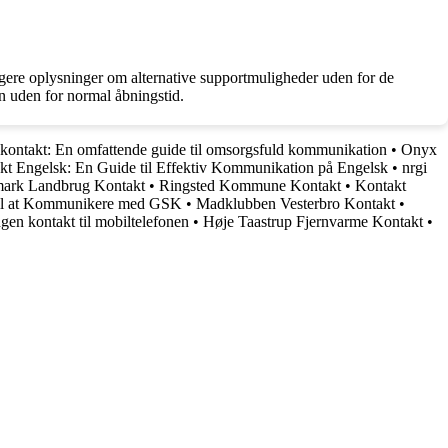
ere oplysninger om alternative supportmuligheder uden for de
on uden for normal åbningstid.
 kontakt: En omfattende guide til omsorgsfuld kommunikation
•
Onyx
kt Engelsk: En Guide til Effektiv Kommunikation på Engelsk
•
nrgi
ark Landbrug Kontakt
•
Ringsted Kommune Kontakt
•
Kontakt
til at Kommunikere med GSK
•
Madklubben Vesterbro Kontakt
•
ngen kontakt til mobiltelefonen
•
Høje Taastrup Fjernvarme Kontakt
•