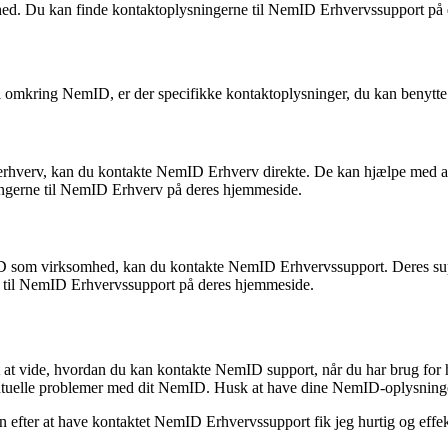
mhed. Du kan finde kontaktoplysningerne til NemID Erhvervssupport på
l omkring NemID, er der specifikke kontaktoplysninger, du kan benytte 
rhverv, kan du kontakte NemID Erhverv direkte. De kan hjælpe med at lø
ngerne til NemID Erhverv på deres hjemmeside.
mID som virksomhed, kan du kontakte NemID Erhvervssupport. Deres su
e til NemID Erhvervssupport på deres hjemmeside.
gt at vide, hvordan du kan kontakte NemID support, når du har brug for 
entuelle problemer med dit NemID. Husk at have dine NemID-oplysninger
ter at have kontaktet NemID Erhvervssupport fik jeg hurtig og effektiv