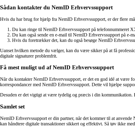
Sådan kontakter du NemID Erhvervssupport
Hvis du har brug for hjælp fra NemID Erhvervssupport, er der flere m
Du kan ringe til NemID Erhvervssupport på telefonnummeret XXXX
Du kan også sende en e-mail til NemID Erhvervssupport på e-mai
Hvis du foretrækker det, kan du også besøge NemID Erhvervssu
Uanset hvilken metode du vælger, kan du være sikker på at få profess
digitale signaturer problemfrit.
Få mest muligt ud af NemID Erhvervssupport
Når du kontakter NemID Erhvervssupport, er det en god idé at være fo
korrespondancer med NemID Erhvervssupport. Dette vil hjælpe supportte
Desuden er det vigtigt at være tydelig og præcis i din kommunikation. 
Samlet set
NemID Erhvervssupport er din partner, når det kommer til at anvende N
kan håndtere digitale transaktioner sikkert og effektivt. Så tøv ikke med