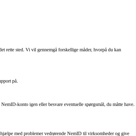
t rette sted. Vi vil gennemgå forskellige måder, hvorpå du kan
upport på.
in NemID-konto igen eller besvare eventuelle spørgsmål, du måtte have.
an hjælpe med problemer vedrørende NemID til virksomheder og give