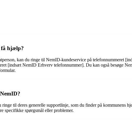
 få hjælp?
atperson, kan du ringe til NemID-kundeservice på telefonnummeret [i
eret [indsæt NemID Erhverv telefonnummer]. Du kan også besøge NemI
formular.
e NemID?
inge til deres generelle supportlinje, som du finder på kommunens hje
ere specifikke spørgsmål eller problemer.