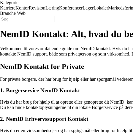
Kategorier
Karriere
Kontor
Revision
Læring
Konferencer
Lager
Lokaler
Markedsføri
Branche Web
NemID Kontakt: Alt, hvad du be
Velkommen til vores omfattende guide om NemID kontakt. Hvis du har b
kontakte NemID support, både som privatperson og som virksomhed. Læs
NemID Kontakt for Private
For private borgere, der har brug for hjælp eller har spørgsmål vedr
1. Borgerservice NemID Kontakt
Hvis du har brug for hjælp til at oprette eller genoprette dit NemID, 
Du kan finde kontaktoplysningerne til din lokale Borgerservice på der
2. NemID Erhvervssupport Kontakt
Hvis du er en virksomhedsejer og har spørgsmål eller brug for hjælp