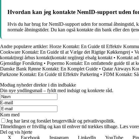
Hvordan kan jeg kontakte NemID-support uden for
Hvis du har brug for NemID-support uden for normal åbningstid, 
normale åbningstider. Du kan også kontakte din bank eller den tjene
Andre populære artikler:
Horze Kontakt: En Guide til Effektiv Kommu
Cookware Kontakt: En Guide til at Vælge det Rigtige Køkkengrej
•
Ve
kontakt|nrgi århus kontakt|kontakt nrgi|nrgi elsalg kontakt
•
Kontakt adi
Gjensidige Forsikring
•
Popermo Kontakt: En omfattende guide til at
Danske Bank Rønne Kontakt: En Komplet Guide
•
Qatar Airways Kon
Parkzone Kontakt: En Guide til Effektiv Parkering
•
FDM Kontakt: Så
Modtag nyheder direkte i din indbakke
Din nye yndlingsmail – fyldt med indsigt og konkrete råd.
E-mail
Kom med
Jeg har læst og forstået brugervilkår og privatlivspolitik.
Tilmeldingen er frivillig og kan til enhver tid trækkes tilbage. Læs vores
Del og vis hjerte
X
Facebook
Instagram
LinkedIn
YouTube
Pin