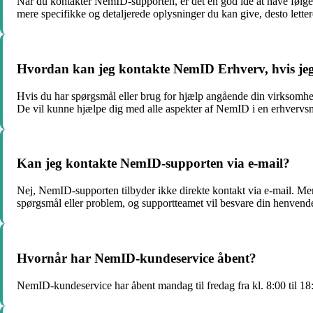
Når du kontakter NemID-supporten, er det en god idé at have følgen
mere specifikke og detaljerede oplysninger du kan give, desto lettere
Hvordan kan jeg kontakte NemID Erhverv, hvis je
Hvis du har spørgsmål eller brug for hjælp angående din virkso
De vil kunne hjælpe dig med alle aspekter af NemID i en erhvervsm
Kan jeg kontakte NemID-supporten via e-mail?
Nej, NemID-supporten tilbyder ikke direkte kontakt via e-mail. Me
spørgsmål eller problem, og supportteamet vil besvare din henvende
Hvornår har NemID-kundeservice åbent?
NemID-kundeservice har åbent mandag til fredag fra kl. 8:00 til 1