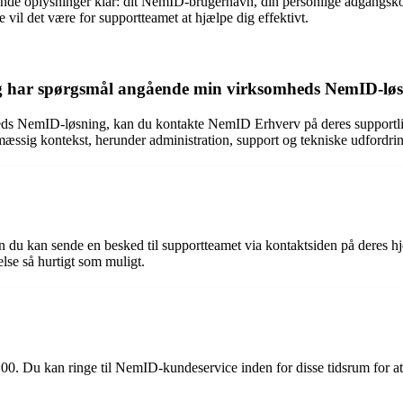
de oplysninger klar: dit NemID-brugernavn, din personlige adgangskode
 vil det være for supportteamet at hjælpe dig effektivt.
g har spørgsmål angående min virksomheds NemID-lø
mheds NemID-løsning, kan du kontakte NemID Erhverv på deres support
æssig kontekst, herunder administration, support og tekniske udfordrin
n du kan sende en besked til supportteamet via kontaktsiden på deres h
lse så hurtigt som muligt.
8:00. Du kan ringe til NemID-kundeservice inden for disse tidsrum for