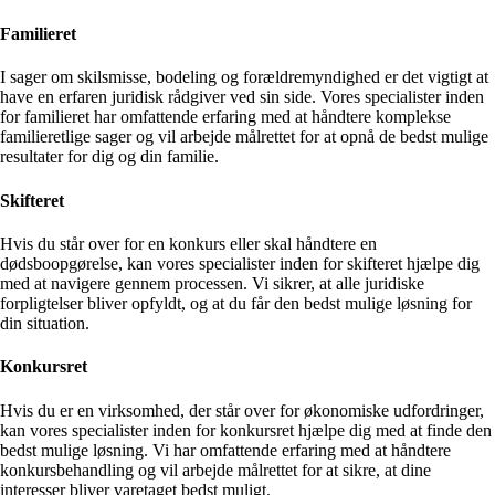
Familieret
I sager om skilsmisse, bodeling og forældremyndighed er det vigtigt at
have en erfaren juridisk rådgiver ved sin side. Vores specialister inden
for familieret har omfattende erfaring med at håndtere komplekse
familieretlige sager og vil arbejde målrettet for at opnå de bedst mulige
resultater for dig og din familie.
Skifteret
Hvis du står over for en konkurs eller skal håndtere en
dødsboopgørelse, kan vores specialister inden for skifteret hjælpe dig
med at navigere gennem processen. Vi sikrer, at alle juridiske
forpligtelser bliver opfyldt, og at du får den bedst mulige løsning for
din situation.
Konkursret
Hvis du er en virksomhed, der står over for økonomiske udfordringer,
kan vores specialister inden for konkursret hjælpe dig med at finde den
bedst mulige løsning. Vi har omfattende erfaring med at håndtere
konkursbehandling og vil arbejde målrettet for at sikre, at dine
interesser bliver varetaget bedst muligt.