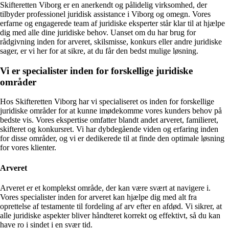
Skifteretten Viborg er en anerkendt og pålidelig virksomhed, der
tilbyder professionel juridisk assistance i Viborg og omegn. Vores
erfarne og engagerede team af juridiske eksperter står klar til at hjælpe
dig med alle dine juridiske behov. Uanset om du har brug for
rådgivning inden for arveret, skilsmisse, konkurs eller andre juridiske
sager, er vi her for at sikre, at du får den bedst mulige løsning.
Vi er specialister inden for forskellige juridiske
områder
Hos Skifteretten Viborg har vi specialiseret os inden for forskellige
juridiske områder for at kunne imødekomme vores kunders behov på
bedste vis. Vores ekspertise omfatter blandt andet arveret, familieret,
skifteret og konkursret. Vi har dybdegående viden og erfaring inden
for disse områder, og vi er dedikerede til at finde den optimale løsning
for vores klienter.
Arveret
Arveret er et komplekst område, der kan være svært at navigere i.
Vores specialister inden for arveret kan hjælpe dig med alt fra
oprettelse af testamente til fordeling af arv efter en afdød. Vi sikrer, at
alle juridiske aspekter bliver håndteret korrekt og effektivt, så du kan
have ro i sindet i en svær tid.