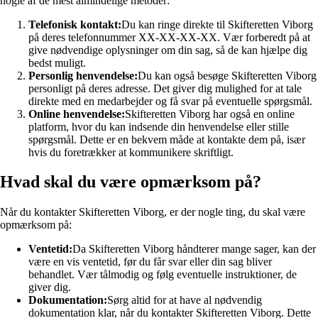
nogle af de mest almindelige metoder:
Telefonisk kontakt:
Du kan ringe direkte til Skifteretten Viborg
på deres telefonnummer XX-XX-XX-XX. Vær forberedt på at
give nødvendige oplysninger om din sag, så de kan hjælpe dig
bedst muligt.
Personlig henvendelse:
Du kan også besøge Skifteretten Viborg
personligt på deres adresse. Det giver dig mulighed for at tale
direkte med en medarbejder og få svar på eventuelle spørgsmål.
Online henvendelse:
Skifteretten Viborg har også en online
platform, hvor du kan indsende din henvendelse eller stille
spørgsmål. Dette er en bekvem måde at kontakte dem på, især
hvis du foretrækker at kommunikere skriftligt.
Hvad skal du være opmærksom på?
Når du kontakter Skifteretten Viborg, er der nogle ting, du skal være
opmærksom på:
Ventetid:
Da Skifteretten Viborg håndterer mange sager, kan der
være en vis ventetid, før du får svar eller din sag bliver
behandlet. Vær tålmodig og følg eventuelle instruktioner, de
giver dig.
Dokumentation:
Sørg altid for at have al nødvendig
dokumentation klar, når du kontakter Skifteretten Viborg. Dette