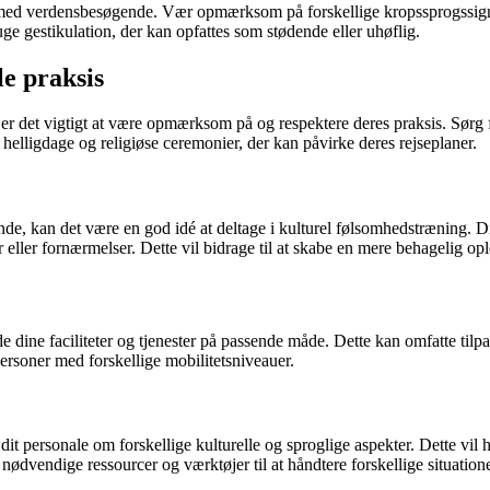
n med verdensbesøgende. Vær opmærksom på forskellige kropssprogssigna
ruge gestikulation, der kan opfattes som stødende eller uhøflig.
le praksis
 er det vigtigt at være opmærksom på og respektere deres praksis. Sørg f
lligdage og religiøse ceremonier, der kan påvirke deres rejseplaner.
de, kan det være en god idé at deltage i kulturel følsomhedstræning. D
 eller fornærmelser. Dette vil bidrage til at skabe en mere behagelig opl
ine faciliteter og tjenester på passende måde. Dette kan omfatte tilpas
 personer med forskellige mobilitetsniveauer.
ne dit personale om forskellige kulturelle og sproglige aspekter. De
 nødvendige ressourcer og værktøjer til at håndtere forskellige situation