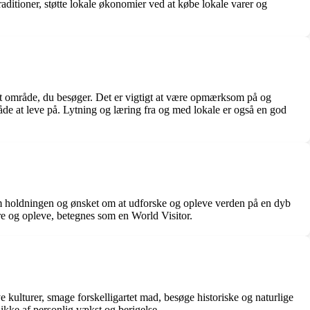
aditioner, støtte lokale økonomier ved at købe lokale varer og
 det område, du besøger. Det er vigtigt at være opmærksom på og
e at leve på. Lytning og læring fra og med lokale er også en god
e om holdningen og ønsket om at udforske og opleve verden på en dyb
ære og opleve, betegnes som en World Visitor.
 kulturer, smage forskelligartet mad, besøge historiske og naturlige
kke af personlig vækst og berigelse.