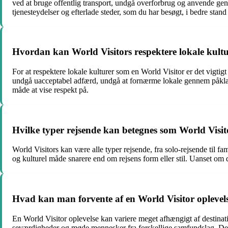
ved at bruge offentlig transport, undgå overforbrug og anvende genbr
tjenesteydelser og efterlade steder, som du har besøgt, i bedre stan
Hvordan kan World Visitors respektere lokale kult
For at respektere lokale kulturer som en World Visitor er det vigti
undgå uacceptabel adfærd, undgå at fornærme lokale gennem påklæd
måde at vise respekt på.
Hvilke typer rejsende kan betegnes som World Visit
World Visitors kan være alle typer rejsende, fra solo-rejsende til 
og kulturel måde snarere end om rejsens form eller stil. Uanset om 
Hvad kan man forvente af en World Visitor oplevel
En World Visitor oplevelse kan variere meget afhængigt af destinati
seværdigheder og møde mennesker fra forskellige samfundslag. Det 