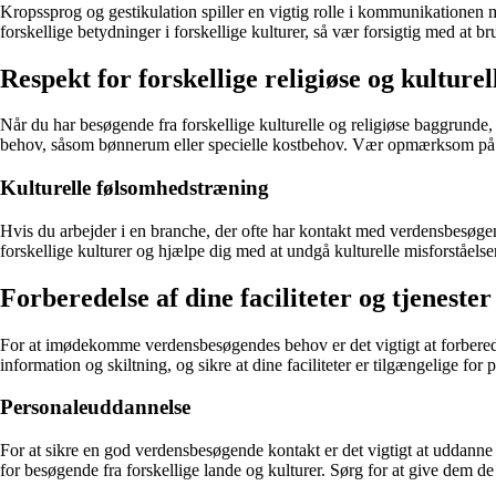
Kropssprog og gestikulation spiller en vigtig rolle i kommunikatione
forskellige betydninger i forskellige kulturer, så vær forsigtig med at b
Respekt for forskellige religiøse og kulturel
Når du har besøgende fra forskellige kulturelle og religiøse baggrunde,
behov, såsom bønnerum eller specielle kostbehov. Vær opmærksom på he
Kulturelle følsomhedstræning
Hvis du arbejder i en branche, der ofte har kontakt med verdensbesøgen
forskellige kulturer og hjælpe dig med at undgå kulturelle misforståelser
Forberedelse af dine faciliteter og tjenester
For at imødekomme verdensbesøgendes behov er det vigtigt at forberede d
information og skiltning, og sikre at dine faciliteter er tilgængelige for
Personaleuddannelse
For at sikre en god verdensbesøgende kontakt er det vigtigt at uddan
for besøgende fra forskellige lande og kulturer. Sørg for at give dem de