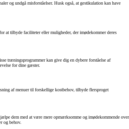
ler og undgå misforståelser. Husk også, at gestikulation kan have
or at tilbyde faciliteter eller muligheder, der imødekommer deres
isse træningsprogrammer kan give dig en dybere forståelse af
evelse for dine gæster.
ning af menuer til forskellige kostbehov, tilbyde flersproget
tte vil hjælpe dem med at være mere opmærksomme og imødekommende over
er og behov.