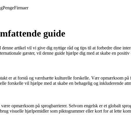
ng
Penge
Firmaer
mfattende guide
ne artikel vil vi give dig nyttige råd og tips til at forbedre dine int
nternationale gæster, vil denne guide hjælpe dig med at skabe en positiv 
takt er at forstå og værdsætte kulturelle forskelle. Vær opmærksom på f
lle forskelle vil hjælpe med at skabe en behagelig og inkluderende at
t være opmærksom på sprogbarrierer. Selvom engelsk er et globalt sprog, 
brug visuelle hjælpemidler som piktogrammer eller kort for at lette ko