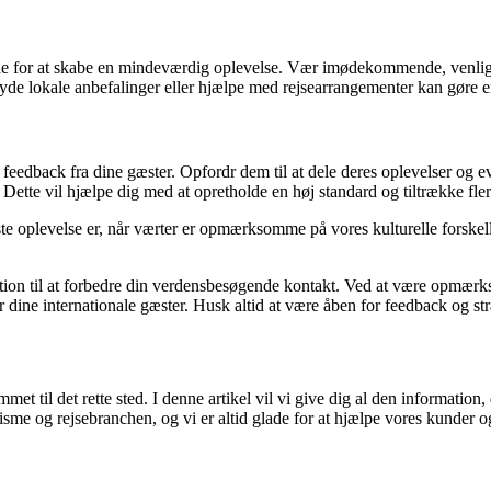
e for at skabe en mindeværdig oplevelse. Vær imødekommende, venlig o
byde lokale anbefalinger eller hjælpe med rejsearrangementer kan gøre en
feedback fra dine gæster. Opfordr dem til at dele deres oplevelser og eve
er. Dette vil hjælpe dig med at opretholde en høj standard og tiltrække f
edste oplevelse er, når værter er opmærksomme på vores kulturelle forsk
tion til at forbedre din verdensbesøgende kontakt. Ved at være opmærksom
dine internationale gæster. Husk altid at være åben for feedback og str
t til det rette sted. I denne artikel vil vi give dig al den information,
e og rejsebranchen, og vi er altid glade for at hjælpe vores kunder og