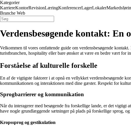
Kategorier
Karriere
Kontor
Revision
Læring
Konferencer
Lager
Lokaler
Markedsføri
Branche Web
Verdensbesøgende kontakt: En o
Velkommen til vores omfattende guide om verdensbesøgende kontakt. I den
turistbranchen, hospitality eller bare ønsker at være en bedre vært for i
Forståelse af kulturelle forskelle
En af de vigtigste faktorer i at opnå en vellykket verdensbesøgende kon
kommunikationen og interaktionen med dine gæster. Respekt for kulture
Sprogbarrierer og kommunikation
Når du interagerer med besøgende fra forskellige lande, er det vigtigt a
have nogle grundlæggende sætninger på plads på forskellige sprog, og 
Kropssprog og gestikulation