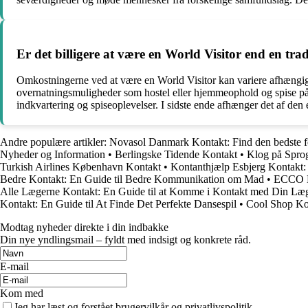
Er det billigere at være en World Visitor end en trad
Omkostningerne ved at være en World Visitor kan variere afhængigt 
overnatningsmuligheder som hostel eller hjemmeophold og spise på lo
indkvartering og spiseoplevelser. I sidste ende afhænger det af den 
Andre populære artikler:
Novasol Danmark Kontakt: Find den bedste fer
Nyheder og Information
•
Berlingske Tidende Kontakt
•
Klog på Spro
Turkish Airlines København Kontakt
•
Kontanthjælp Esbjerg Kontakt
Bedre Kontakt: En Guide til Bedre Kommunikation om Mad
•
ECCO Ko
Alle Lægerne Kontakt: En Guide til at Komme i Kontakt med Din Læ
Kontakt: En Guide til At Finde Det Perfekte Dansespil
•
Cool Shop Ko
Modtag nyheder direkte i din indbakke
Din nye yndlingsmail – fyldt med indsigt og konkrete råd.
E-mail
Kom med
Jeg har læst og forstået brugervilkår og privatlivspolitik.