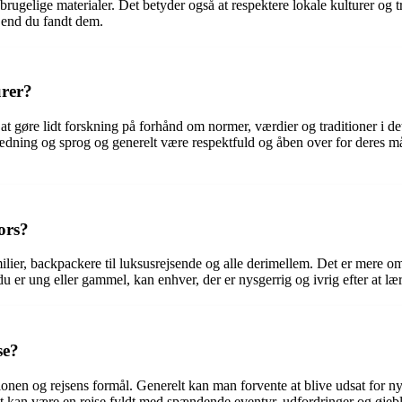
ugelige materialer. Det betyder også at respektere lokale kulturer og tr
d end du fandt dem.
urer?
gt at gøre lidt forskning på forhånd om normer, værdier og traditioner i
ning og sprog og generelt være respektfuld og åben over for deres måd
ors?
familier, backpackere til luksusrejsende og alle derimellem. Det er mer
du er ung eller gammel, kan enhver, der er nysgerrig og ivrig efter at l
se?
onen og rejsens formål. Generelt kan man forvente at blive udsat for nye
kan være en rejse fyldt med spændende eventyr, udfordringer og øjebli