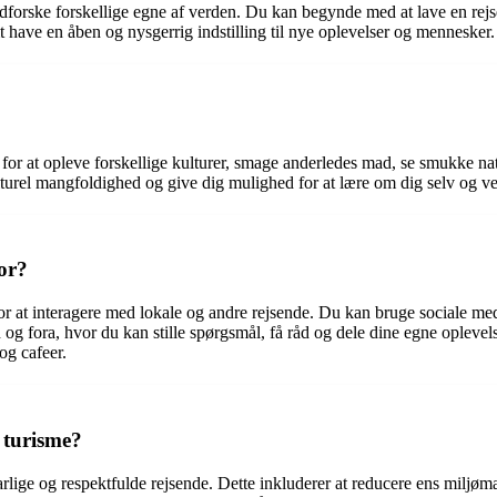
udforske forskellige egne af verden. Du kan begynde med at lave en rejse
mt have en åben og nysgerrig indstilling til nye oplevelser og mennesker.
for at opleve forskellige kulturer, smage anderledes mad, se smukke na
ulturel mangfoldighed og give dig mulighed for at lære om dig selv og v
or?
or at interagere med lokale og andre rejsende. Du kan bruge sociale med
og fora, hvor du kan stille spørgsmål, få råd og dele dine egne oplevels
og cafeer.
 turisme?
rlige og respektfulde rejsende. Dette inkluderer at reducere ens miljøm