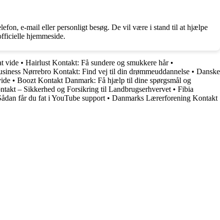
fon, e-mail eller personligt besøg. De vil være i stand til at hjælpe
fficielle hjemmeside.
t vide
•
Hairlust Kontakt: Få sundere og smukkere hår
•
siness Nørrebro Kontakt: Find vej til din drømmeuddannelse
•
Danske
vide
•
Boozt Kontakt Danmark: Få hjælp til dine spørgsmål og
takt – Sikkerhed og Forsikring til Landbrugserhvervet
•
Fibia
ådan får du fat i YouTube support
•
Danmarks Lærerforening Kontakt