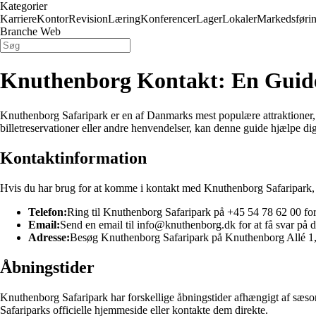
Kategorier
Karriere
Kontor
Revision
Læring
Konferencer
Lager
Lokaler
Markedsføri
Branche Web
Knuthenborg Kontakt: En Guide
Knuthenborg Safaripark er en af Danmarks mest populære attraktioner, 
billetreservationer eller andre henvendelser, kan denne guide hjælpe di
Kontaktinformation
Hvis du har brug for at komme i kontakt med Knuthenborg Safaripark, 
Telefon:
Ring til Knuthenborg Safaripark på +45 54 78 62 00 for 
Email:
Send en email til info@knuthenborg.dk for at få svar på 
Adresse:
Besøg Knuthenborg Safaripark på Knuthenborg Allé 1
Åbningstider
Knuthenborg Safaripark har forskellige åbningstider afhængigt af sæson
Safariparks officielle hjemmeside eller kontakte dem direkte.