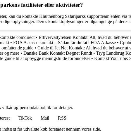
rkens faciliteter eller aktiviteter?
teter, kan du kontakte Knuthenborg Safariparks supportteam enten via tele
ndige oplysninger. Deres kontaktoplysninger er tilgængelige på deres o
 kontakte comdirect
•
Erhvervsstyrelsen Kontakt: Alt, hvad du behøver a
ntakt
•
FOA A-kasse kontakt – Sådan får du fat i FOA A-kasse
•
Cphbu
n omfattende guide
•
Guide til Jet Net Kontakt: Alt hvad du behøver at 
er og mere
•
Danske Bank Kontakt Døgnet Rundt
•
Tryg Landbrug Kon
e guide til at opbygge meningsfulde forbindelser
•
Kontakt YouTube: S
 vilkår og persondatapolitik for detaljer.
terest
TikTok
Mail
RSS
e indtægt fra udvalgte køb foretaget gennem vores side.