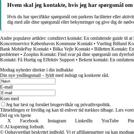
Hvem skal jeg kontakte, hvis jeg har spørgsmål om pa
Hvis du har specifikke spørgsmål om parkens faciliteter eller aktivi
dig med alle dine spørgsmål eller bekymringer og give dig de nødve
Andre populære artikler:
comdirect kontakt: En omfattende guide til at
Koncernservice Københavns Kommune Kontakt
•
Vueling Billund Ko
Bank MobilePay Kontakt
•
Bilka Vejle Kontakt
•
Billetten Kontakt: E
problemer
•
Zooplus Kontakt: Find svar på dine spørgsmål om dyrefod
Kontakt: Få Hurtig og Effektiv Support
•
Bekent kontakt: En omfattend
Modtag nyheder direkte i din indbakke
Din nye yndlingsmail – fyldt med indsigt og konkrete råd.
E-mail
Kom med
Jeg har læst og forstået brugervilkår og privatlivspolitik.
Tilmeldingen er frivillig og kan til enhver tid trækkes tilbage. Læs vores
Del og vis hjerte
X
Facebook
Instagram
LinkedIn
YouTube
Pin
© Al kopiering forbudt.
© Ophavsretligt beskyttet indhold. Vi er affiliatepartner og kan modtag