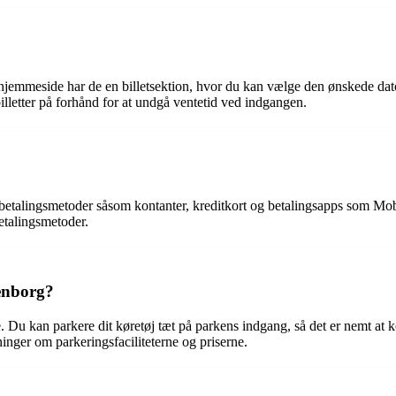
e hjemmeside har de en billetsektion, hvor du kan vælge den ønskede dato
 billetter på forhånd for at undgå ventetid ved indgangen.
etalingsmetoder såsom kontanter, kreditkort og betalingsapps som Mobil
etalingsmetoder.
henborg?
. Du kan parkere dit køretøj tæt på parkens indgang, så det er nemt at 
inger om parkeringsfaciliteterne og priserne.