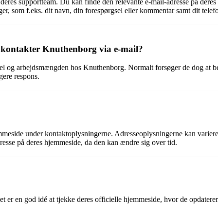
 deres supportteam. Du kan finde den relevante e-mail-adresse på deres
er, som f.eks. dit navn, din forespørgsel eller kommentar samt dit telef
n kontakter Knuthenborg via e-mail?
gsel og arbejdsmængden hos Knuthenborg. Normalt forsøger de dog at bes
gere respons.
emmeside under kontaktoplysningerne. Adresseoplysningerne kan variere,
adresse på deres hjemmeside, da den kan ændre sig over tid.
er en god idé at tjekke deres officielle hjemmeside, hvor de opdaterer 