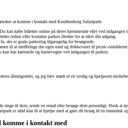
n ønsker at komme i kontakt med Knuthenborg Safaripark:
Du kan købe billetter online på deres hjemmeside eller ved indgangen t
letter online eller kontakte parken direkte for at sikre din adgang.
?
Ja, der er gratis parkering tilgængelig for besøgende.
mmen til at medbringe din egen mad og drikkevarer til picnic-områderne 
u kan leje kørestole og barnevogne ved indgangen til parken.
eres åbningstider, og jeg blev mødt af en venlig og hjælpsom medarbejd
ringe til dem, sende en email eller besøge dem personligt. Husk at tje
ark er altid klar til at hjælpe med at gøre dit besøg til en fantastisk o
l komme i kontakt med