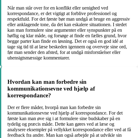
Når man står over for en konflikt eller uenighed ved
korrespondance, er det vigtigt at forblive professionel og
respektfuld. For det første bør man undgå at bruge en aggressiv
eller anklagende tone, da det kan eskalere situationen. I stedet
kan man formulere sine argumenter eller synspunkter på en
høflig og klar måde, og forsøge at finde en fælles grund, hvor
begge parter kan finde en løsning. Det er også en god idé at
tage sig tid til at læse beskeden igennem og overveje sine ord,
før man sender den afsted, for at undgå misforståelser eller
uhensigtsmæssige kommentarer.
Hvordan kan man forbedre sin
kommunikationsevne ved hjælp af
korrespondance?
Der er flere måder, hvorpå man kan forbedre sin
kommunikationsevne ved hjælp af korrespondance. For det
første kan man øve sig i at formulere sine budskaber på en
tydelig og præcis måde. Dette kan gøres ved at læse og
analysere eksempler på vellykket korrespondance eller ved at få
feedback fra andre. Man kan også arbejde på at udvikle sin