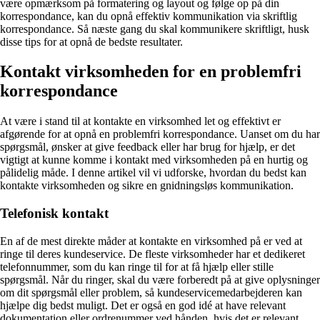
være opmærksom på formatering og layout og følge op på din
korrespondance, kan du opnå effektiv kommunikation via skriftlig
korrespondance. Så næste gang du skal kommunikere skriftligt, husk
disse tips for at opnå de bedste resultater.
Kontakt virksomheden for en problemfri
korrespondance
At være i stand til at kontakte en virksomhed let og effektivt er
afgørende for at opnå en problemfri korrespondance. Uanset om du har
spørgsmål, ønsker at give feedback eller har brug for hjælp, er det
vigtigt at kunne komme i kontakt med virksomheden på en hurtig og
pålidelig måde. I denne artikel vil vi udforske, hvordan du bedst kan
kontakte virksomheden og sikre en gnidningsløs kommunikation.
Telefonisk kontakt
En af de mest direkte måder at kontakte en virksomhed på er ved at
ringe til deres kundeservice. De fleste virksomheder har et dedikeret
telefonnummer, som du kan ringe til for at få hjælp eller stille
spørgsmål. Når du ringer, skal du være forberedt på at give oplysninger
om dit spørgsmål eller problem, så kundeservicemedarbejderen kan
hjælpe dig bedst muligt. Det er også en god idé at have relevant
dokumentation eller ordrenummer ved hånden, hvis det er relevant.