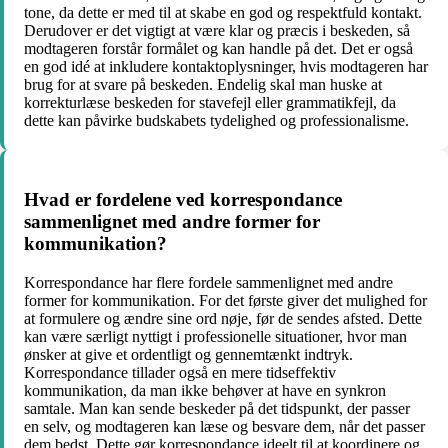
tone, da dette er med til at skabe en god og respektfuld kontakt.
Derudover er det vigtigt at være klar og præcis i beskeden, så
modtageren forstår formålet og kan handle på det. Det er også
en god idé at inkludere kontaktoplysninger, hvis modtageren har
brug for at svare på beskeden. Endelig skal man huske at
korrekturlæse beskeden for stavefejl eller grammatikfejl, da
dette kan påvirke budskabets tydelighed og professionalisme.
Hvad er fordelene ved korrespondance
sammenlignet med andre former for
kommunikation?
Korrespondance har flere fordele sammenlignet med andre
former for kommunikation. For det første giver det mulighed for
at formulere og ændre sine ord nøje, før de sendes afsted. Dette
kan være særligt nyttigt i professionelle situationer, hvor man
ønsker at give et ordentligt og gennemtænkt indtryk.
Korrespondance tillader også en mere tidseffektiv
kommunikation, da man ikke behøver at have en synkron
samtale. Man kan sende beskeder på det tidspunkt, der passer
en selv, og modtageren kan læse og besvare dem, når det passer
dem bedst. Dette gør korrespondance ideelt til at koordinere og