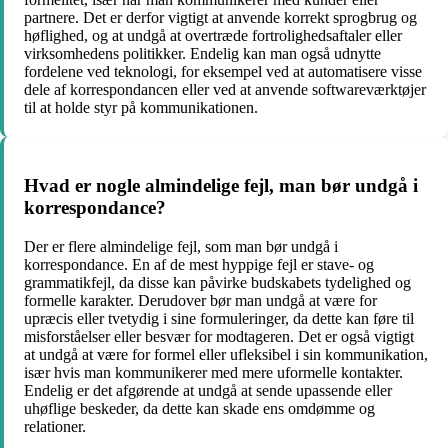
partnere. Det er derfor vigtigt at anvende korrekt sprogbrug og
høflighed, og at undgå at overtræde fortrolighedsaftaler eller
virksomhedens politikker. Endelig kan man også udnytte
fordelene ved teknologi, for eksempel ved at automatisere visse
dele af korrespondancen eller ved at anvende softwareværktøjer
til at holde styr på kommunikationen.
Hvad er nogle almindelige fejl, man bør undgå i
korrespondance?
Der er flere almindelige fejl, som man bør undgå i
korrespondance. En af de mest hyppige fejl er stave- og
grammatikfejl, da disse kan påvirke budskabets tydelighed og
formelle karakter. Derudover bør man undgå at være for
upræcis eller tvetydig i sine formuleringer, da dette kan føre til
misforståelser eller besvær for modtageren. Det er også vigtigt
at undgå at være for formel eller ufleksibel i sin kommunikation,
især hvis man kommunikerer med mere uformelle kontakter.
Endelig er det afgørende at undgå at sende upassende eller
uhøflige beskeder, da dette kan skade ens omdømme og
relationer.