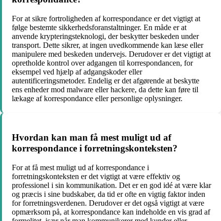
For at sikre fortroligheden af korrespondance er det vigtigt at
følge bestemte sikkerhedsforanstaltninger. En måde er at
anvende krypteringsteknologi, der beskytter beskeden under
transport. Dette sikrer, at ingen uvedkommende kan læse eller
manipulere med beskeden undervejs. Derudover er det vigtigt at
opretholde kontrol over adgangen til korrespondancen, for
eksempel ved hjælp af adgangskoder eller
autentificeringsmetoder. Endelig er det afgørende at beskytte
ens enheder mod malware eller hackere, da dette kan føre til
lækage af korrespondance eller personlige oplysninger.
Hvordan kan man få mest muligt ud af
korrespondance i forretningskonteksten?
For at få mest muligt ud af korrespondance i
forretningskonteksten er det vigtigt at være effektiv og
professionel i sin kommunikation. Det er en god idé at være klar
og præcis i sine budskaber, da tid er ofte en vigtig faktor inden
for forretningsverdenen. Derudover er det også vigtigt at være
opmærksom på, at korrespondance kan indeholde en vis grad af
formelitet, især når man kommunikerer med kunder eller