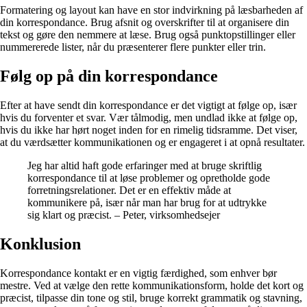
Formatering og layout kan have en stor indvirkning på læsbarheden af
din korrespondance. Brug afsnit og overskrifter til at organisere din
tekst og gøre den nemmere at læse. Brug også punktopstillinger eller
nummererede lister, når du præsenterer flere punkter eller trin.
Følg op på din korrespondance
Efter at have sendt din korrespondance er det vigtigt at følge op, især
hvis du forventer et svar. Vær tålmodig, men undlad ikke at følge op,
hvis du ikke har hørt noget inden for en rimelig tidsramme. Det viser,
at du værdsætter kommunikationen og er engageret i at opnå resultater.
Jeg har altid haft gode erfaringer med at bruge skriftlig
korrespondance til at løse problemer og opretholde gode
forretningsrelationer. Det er en effektiv måde at
kommunikere på, især når man har brug for at udtrykke
sig klart og præcist. – Peter, virksomhedsejer
Konklusion
Korrespondance kontakt er en vigtig færdighed, som enhver bør
mestre. Ved at vælge den rette kommunikationsform, holde det kort og
præcist, tilpasse din tone og stil, bruge korrekt grammatik og stavning,