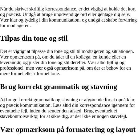
Når du skriver skriftlig korrespondance, er det vigtigt at holde det kort
og præcist. Undgå at bruge unødvendige ord eller gentage dig selv.
Vær klar og tydelig i din kommunikation, og undgå at skabe forvirring
for modtageren.
Tilpas din tone og stil
Det er vigtigt at tilpasse din tone og stil til modtageren og situationen.
Vær opmærksom på, om du taler til en kollega, en kunde eller en
leverandør, og juster din tone og stil derefter. Vær altid høflig og
professionel, men vær også opmærksom på, om der er behov for en
mere formel eller uformel tone.
Brug korrekt grammatik og stavning
At bruge korrekt grammatik og stavning er afgørende for at opnå klar
og præcis kommunikation. Læs altid din korrespondance igennem for
eventuelle fejl, inden du sender den afsted. Brug eventuelt et
stavekontrolværktøj for at sikre dig, at der ikke er nogen stavefejl.
Vær opmærksom på formatering og layout