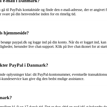
a e-mail i Danmark?
gå til PayPals kontaktside og finde den e-mail-adresse, der er angivet f
r svare på din henvendelse inden for en rimelig tid.
ls hjemmeside?
t besøge paypal.dk og logge ind på din konto. Når du er logget ind, ka
uligheder, herunder live chat-support. Klik på live chat-ikonet for at s
takter PayPal i Danmark?
e oplysninger klar: dit PayPal-kontonummer, eventuelle transaktionsdetal
Pal-kundeservice kan give dig den bedst mulige assistance.
nmark?
llem kl. 9 og 17 dansk tid. Det er dog altid en god idé at bekræfte de 