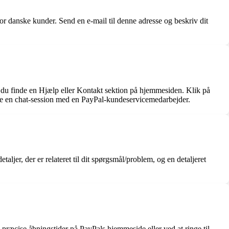
or danske kunder. Send en e-mail til denne adresse og beskriv dit
n du finde en Hjælp eller Kontakt sektion på hjemmesiden. Klik på
tarte en chat-session med en PayPal-kundeservicemedarbejder.
jer, der er relateret til dit spørgsmål/problem, og en detaljeret
præcise åbningstider på PayPals hjemmeside eller ved at ringe til