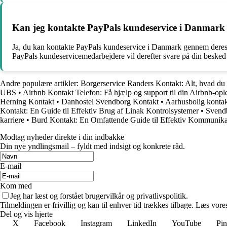
Kan jeg kontakte PayPals kundeservice i Danmark 
Ja, du kan kontakte PayPals kundeservice i Danmark gennem deres o
PayPals kundeservicemedarbejdere vil derefter svare på din besked
Andre populære artikler:
Borgerservice Randers Kontakt: Alt, hvad du 
UBS
•
Airbnb Kontakt Telefon: Få hjælp og support til din Airbnb-opl
Herning Kontakt
•
Danhostel Svendborg Kontakt
•
Aarhusbolig kontak
Kontakt: En Guide til Effektiv Brug af Linak Kontrolsystemer
•
Svend
karriere
•
Burd Kontakt: En Omfattende Guide til Effektiv Kommunika
Modtag nyheder direkte i din indbakke
Din nye yndlingsmail – fyldt med indsigt og konkrete råd.
E-mail
Kom med
Jeg har læst og forstået brugervilkår og privatlivspolitik.
Tilmeldingen er frivillig og kan til enhver tid trækkes tilbage. Læs vores
Del og vis hjerte
X
Facebook
Instagram
LinkedIn
YouTube
Pin