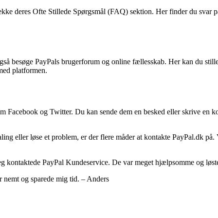
jekke deres Ofte Stillede Spørgsmål (FAQ) sektion. Her finder du svar
gså besøge PayPals brugerforum og online fællesskab. Her kan du stille 
 med platformen.
om Facebook og Twitter. Du kan sende dem en besked eller skrive en ko
taling eller løse et problem, er der flere måder at kontakte PayPal.dk på
g jeg kontaktede PayPal Kundeservice. De var meget hjælpsomme og løste
r nemt og sparede mig tid. – Anders