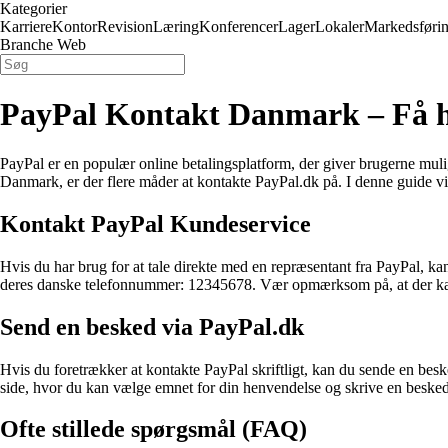
Kategorier
Karriere
Kontor
Revision
Læring
Konferencer
Lager
Lokaler
Markedsføri
Branche Web
PayPal Kontakt Danmark – Få h
PayPal er en populær online betalingsplatform, der giver brugerne mul
Danmark, er der flere måder at kontakte PayPal.dk på. I denne guide vi
Kontakt PayPal Kundeservice
Hvis du har brug for at tale direkte med en repræsentant fra PayPal, ka
deres danske telefonnummer: 12345678. Vær opmærksom på, at der kan vær
Send en besked via PayPal.dk
Hvis du foretrækker at kontakte PayPal skriftligt, kan du sende en beske
side, hvor du kan vælge emnet for din henvendelse og skrive en besked.
Ofte stillede spørgsmål (FAQ)