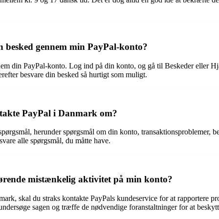
en besked gennem min PayPal-konto?
 din PayPal-konto. Log ind på din konto, og gå til Beskeder eller Hjæ
erefter besvare din besked så hurtigt som muligt.
ontakte PayPal i Danmark om?
pørgsmål, herunder spørgsmål om din konto, transaktionsproblemer, bet
svare alle spørgsmål, du måtte have.
ende mistænkelig aktivitet på min konto?
rk, skal du straks kontakte PayPals kundeservice for at rapportere prob
 undersøge sagen og træffe de nødvendige foranstaltninger for at beskyt