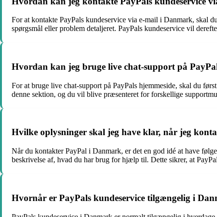
Hvordan kan jeg kontakte PayPals kundeservice vi
For at kontakte PayPals kundeservice via e-mail i Danmark, skal du 
spørgsmål eller problem detaljeret. PayPals kundeservice vil derefte
Hvordan kan jeg bruge live chat-support på PayPa
For at bruge live chat-support på PayPals hjemmeside, skal du førs
denne sektion, og du vil blive præsenteret for forskellige supportm
Hvilke oplysninger skal jeg have klar, når jeg kon
Når du kontakter PayPal i Danmark, er det en god idé at have følgend
beskrivelse af, hvad du har brug for hjælp til. Dette sikrer, at Pay
Hvornår er PayPals kundeservice tilgængelig i Da
PayPals kundeservice i Danmark er normalt tilgængelig i hverdage me