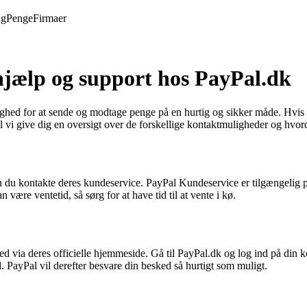
ng
Penge
Firmaer
jælp og support hos PayPal.dk
ighed for at sende og modtage penge på en hurtig og sikker måde. Hvis 
l vi give dig en oversigt over de forskellige kontaktmuligheder og hvor
n du kontakte deres kundeservice. PayPal Kundeservice er tilgængelig på 
e ventetid, så sørg for at have tid til at vente i kø.
d via deres officielle hjemmeside. Gå til PayPal.dk og log ind på din kon
 PayPal vil derefter besvare din besked så hurtigt som muligt.