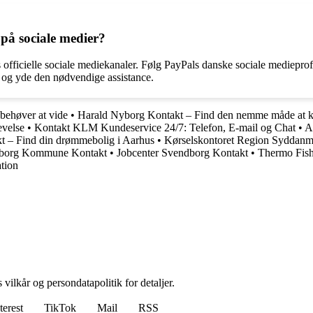
på sociale medier?
fficielle sociale mediekanaler. Følg PayPals danske sociale medieprofi
 og yde den nødvendige assistance.
behøver at vide
•
Harald Nyborg Kontakt – Find den nemme måde at k
evelse
•
Kontakt KLM Kundeservice 24/7: Telefon, E-mail og Chat
•
A
t – Find din drømmebolig i Aarhus
•
Kørselskontoret Region Syddanm
borg Kommune Kontakt
•
Jobcenter Svendborg Kontakt
•
Thermo Fis
tion
 vilkår og persondatapolitik for detaljer.
terest
TikTok
Mail
RSS