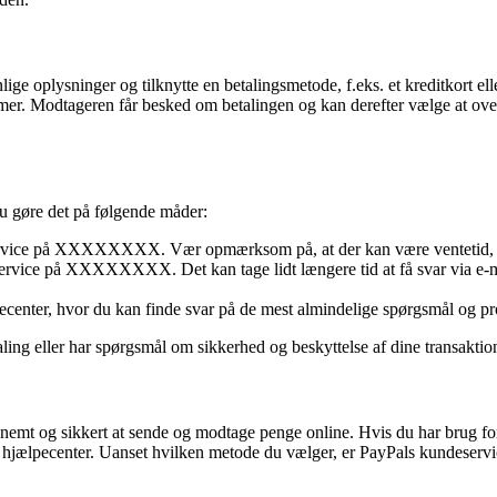
lige oplysninger og tilknytte en betalingsmetode, f.eks. et kreditkort el
er. Modtageren får besked om betalingen og kan derefter vælge at overf
u gøre det på følgende måder:
ervice på XXXXXXXX. Vær opmærksom på, at der kan være ventetid, og
ervice på XXXXXXXX. Det kan tage lidt længere tid at få svar via e-ma
pecenter, hvor du kan finde svar på de mest almindelige spørgsmål og
aling eller har spørgsmål om sikkerhed og beskyttelse af dine transaktion
t nemt og sikkert at sende og modtage penge online. Hvis du har brug 
hjælpecenter. Uanset hvilken metode du vælger, er PayPals kundeservice