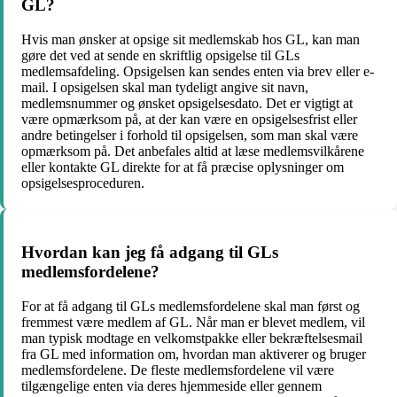
GL?
Hvis man ønsker at opsige sit medlemskab hos GL, kan man
gøre det ved at sende en skriftlig opsigelse til GLs
medlemsafdeling. Opsigelsen kan sendes enten via brev eller e-
mail. I opsigelsen skal man tydeligt angive sit navn,
medlemsnummer og ønsket opsigelsesdato. Det er vigtigt at
være opmærksom på, at der kan være en opsigelsesfrist eller
andre betingelser i forhold til opsigelsen, som man skal være
opmærksom på. Det anbefales altid at læse medlemsvilkårene
eller kontakte GL direkte for at få præcise oplysninger om
opsigelsesproceduren.
Hvordan kan jeg få adgang til GLs
medlemsfordelene?
For at få adgang til GLs medlemsfordelene skal man først og
fremmest være medlem af GL. Når man er blevet medlem, vil
man typisk modtage en velkomstpakke eller bekræftelsesmail
fra GL med information om, hvordan man aktiverer og bruger
medlemsfordelene. De fleste medlemsfordelene vil være
tilgængelige enten via deres hjemmeside eller gennem