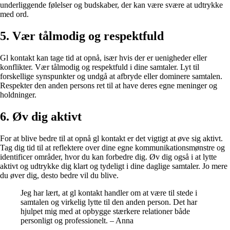
underliggende følelser og budskaber, der kan være svære at udtrykke
med ord.
5. Vær tålmodig og respektfuld
Gl kontakt kan tage tid at opnå, især hvis der er uenigheder eller
konflikter. Vær tålmodig og respektfuld i dine samtaler. Lyt til
forskellige synspunkter og undgå at afbryde eller dominere samtalen.
Respekter den anden persons ret til at have deres egne meninger og
holdninger.
6. Øv dig aktivt
For at blive bedre til at opnå gl kontakt er det vigtigt at øve sig aktivt.
Tag dig tid til at reflektere over dine egne kommunikationsmønstre og
identificer områder, hvor du kan forbedre dig. Øv dig også i at lytte
aktivt og udtrykke dig klart og tydeligt i dine daglige samtaler. Jo mere
du øver dig, desto bedre vil du blive.
Jeg har lært, at gl kontakt handler om at være til stede i
samtalen og virkelig lytte til den anden person. Det har
hjulpet mig med at opbygge stærkere relationer både
personligt og professionelt. – Anna