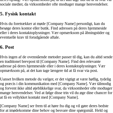
sociale medier, da virksomheder ofte modtager mange henvendelser.
5. Fysisk kontakt
Hvis du foretrækker at møde [Company Name] personligt, kan du
besøge deres kontor eller butik. Find adressen på deres hjemmeside
eller i deres kontaktoplysninger. Vær opmærksom på åbningstider og
eventuelle krav til forudgående aftale.
6. Post
Hvis ingen af de ovenstående metoder passer til dig, kan du altid sende
en traditionel brevpost til [Company Name]. Find den relevante
adresse på deres hjemmeside eller i deres kontaktoplysninger. Vær
opmærksom på, at det kan tage længere tid at få svar via post.
Uanset hvilken metode du vælger, er det vigtigt at være høflig, tydelig
og præcis i din kommunikation med [Company Name]. Vær tålmodig
og forvent ikke altid øjeblikkelige svar, da virksomheder ofte modtager
mange henvendelser. Ved at følge disse trin vil du øge dine chancer for
at få en vellykket kontakt med [Company Name].
[Company Name] ser frem til at høre fra dig og vil gøre deres bedste
for at imødekomme dine behov og besvare dine spørgsmål. Held og