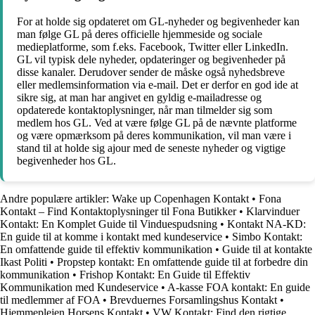
For at holde sig opdateret om GL-nyheder og begivenheder kan
man følge GL på deres officielle hjemmeside og sociale
medieplatforme, som f.eks. Facebook, Twitter eller LinkedIn.
GL vil typisk dele nyheder, opdateringer og begivenheder på
disse kanaler. Derudover sender de måske også nyhedsbreve
eller medlemsinformation via e-mail. Det er derfor en god ide at
sikre sig, at man har angivet en gyldig e-mailadresse og
opdaterede kontaktoplysninger, når man tilmelder sig som
medlem hos GL. Ved at være følge GL på de nævnte platforme
og være opmærksom på deres kommunikation, vil man være i
stand til at holde sig ajour med de seneste nyheder og vigtige
begivenheder hos GL.
Andre populære artikler:
Wake up Copenhagen Kontakt
•
Fona
Kontakt – Find Kontaktoplysninger til Fona Butikker
•
Klarvinduer
Kontakt: En Komplet Guide til Vinduespudsning
•
Kontakt NA-KD:
En guide til at komme i kontakt med kundeservice
•
Simbo Kontakt:
En omfattende guide til effektiv kommunikation
•
Guide til at kontakte
Ikast Politi
•
Propstep kontakt: En omfattende guide til at forbedre din
kommunikation
•
Frishop Kontakt: En Guide til Effektiv
Kommunikation med Kundeservice
•
A-kasse FOA kontakt: En guide
til medlemmer af FOA
•
Brevduernes Forsamlingshus Kontakt
•
Hjemmeplejen Horsens Kontakt
•
VW Kontakt: Find den rigtige