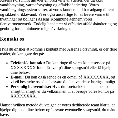
Assens Forsyning tilbyder en bred vifte af ydelser, der dækker
vandforsyning, varmeforsyning og affaldshåndtering. Vores
vandforsyningssystem sikrer, at vores kunder altid har adgang til rent
og sikkert drikkevand. Vi er også ansvarlige for at levere varme til
bygninger og boliger i Assens Kommune gennem vores
fjernvarmenetværk. Endelig håndterer vi effektivt affaldshåndtering og
genbrug for at minimere miljøpåvirkningen.
Kontakt os
Hvis du ønsker at komme i kontakt med Assens Forsyning, er der flere
måder, du kan gøre det på:
Telefonisk kontakt:
Du kan ringe til vores kundeservice på
XXXXXXXX for at få svar på dine spørgsmål eller få hjælp til
dine behov.
E-mail:
Du kan også sende os en e-mail på XXXXXXXX, og
vi vil bestræbe os på at besvare din henvendelse hurtigst muligt.
Personlig henvendelse:
Hvis du foretrækker at tale med os
ansigt til ansigt, er du velkommen til at besøge vores kontor på
XXXXXXXX.
Uanset hvilken metode du vælger, er vores dedikerede team klar til at
hjælpe dig med dine behov og besvare eventuelle spørgsmål, du måtte
have.