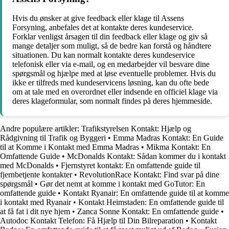
Hvis du ønsker at give feedback eller klage til Assens
Forsyning, anbefales det at kontakte deres kundeservice.
Forklar venligst årsagen til din feedback eller klage og giv så
mange detaljer som muligt, så de bedre kan forstå og håndtere
situationen. Du kan normalt kontakte deres kundeservice
telefonisk eller via e-mail, og en medarbejder vil besvare dine
spørgsmål og hjælpe med at løse eventuelle problemer. Hvis du
ikke er tilfreds med kundeservicens løsning, kan du ofte bede
om at tale med en overordnet eller indsende en officiel klage via
deres klageformular, som normalt findes på deres hjemmeside.
Andre populære artikler:
Trafikstyrelsen Kontakt: Hjælp og
Rådgivning til Trafik og Byggeri
•
Emma Madras Kontakt: En Guide
til at Komme i Kontakt med Emma Madras
•
Mikma Kontakt: En
Omfattende Guide
•
McDonalds Kontakt: Sådan kommer du i kontakt
med McDonalds
•
Fjernstyret kontakt: En omfattende guide til
fjernbetjente kontakter
•
RevolutionRace Kontakt: Find svar på dine
spørgsmål
•
Gør det nemt at komme i kontakt med GoTutor: En
omfattende guide
•
Kontakt Ryanair: En omfattende guide til at komme
i kontakt med Ryanair
•
Kontakt Heimstaden: En omfattende guide til
at få fat i dit nye hjem
•
Zanca Sonne Kontakt: En omfattende guide
•
Autodoc Kontakt Telefon: Få Hjælp til Din Bilreparation
•
Kontakt