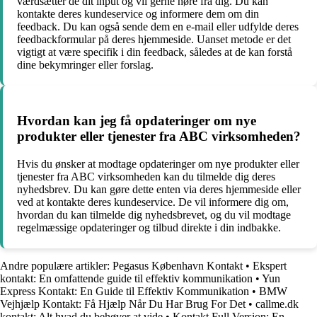
værdsætter de dit input og vil gerne høre fra dig. Du kan
kontakte deres kundeservice og informere dem om din
feedback. Du kan også sende dem en e-mail eller udfylde deres
feedbackformular på deres hjemmeside. Uanset metode er det
vigtigt at være specifik i din feedback, således at de kan forstå
dine bekymringer eller forslag.
Hvordan kan jeg få opdateringer om nye
produkter eller tjenester fra ABC virksomheden?
Hvis du ønsker at modtage opdateringer om nye produkter eller
tjenester fra ABC virksomheden kan du tilmelde dig deres
nyhedsbrev. Du kan gøre dette enten via deres hjemmeside eller
ved at kontakte deres kundeservice. De vil informere dig om,
hvordan du kan tilmelde dig nyhedsbrevet, og du vil modtage
regelmæssige opdateringer og tilbud direkte i din indbakke.
Andre populære artikler:
Pegasus København Kontakt
•
Ekspert
kontakt: En omfattende guide til effektiv kommunikation
•
Yun
Express Kontakt: En Guide til Effektiv Kommunikation
•
BMW
Vejhjælp Kontakt: Få Hjælp Når Du Har Brug For Det
•
callme.dk
kontakt: Alt hvad du behøver at vide
•
Kontakt Full Version: En