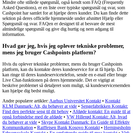
Mindre ofte stillede spørgsmål, også kendt som FAQ (Frequently
Asked Questions), er en liste over typiske spørgsmål og svar, som
Cashpoint har samlet for at hjælpe deres kunder. Du kan finde dette
sektion på deres officielle hjemmeside under afsnittet Hjælp eller
Spørgsmål og svar. FAQen er designet til at besvare de mest
almindelige spørgsmål og give dig hurtig og nem adgang til
information.
Hvad gør jeg, hvis jeg oplever tekniske problemer,
mens jeg bruger Cashpoints platform?
Hvis du oplever tekniske problemer, mens du bruger Cashpoints
platform, kan du kontakte deres kundeservice for at få hjælp. Du
kan ringe til deres kundeservicetelefon, sende en e-mail eller bruge
Live Chat-funktionen på deres hjemmeside. Det er vigtigt at
beskrive problemet så detaljeret som muligt, så kundeservicenemden
kan hjælpe dig bedst muligt.
Andre populære artikler:
Aarhus Universitet Kontakt
•
Kontakt
KLM Danmark: Alt, du behøver at vide
•
Sengefabrikken Kontakt:
Find den perfekte seng til dit behov
•
Afdøde kontakt: En guide til at
opnå forbindelse med de afdøde
•
VW Hillerød Kontakt: Alt, hvad
du behøver at vide
•
Skype Kontakt Danmark: En Guide til Effektiv
Kommunikation
•
Raiffeisen Bank Kosovo Kontakt
•
Herningsholm
Erhvervsskole Kontakt
•
En omfattende guide til mea kontakt
•
Virk