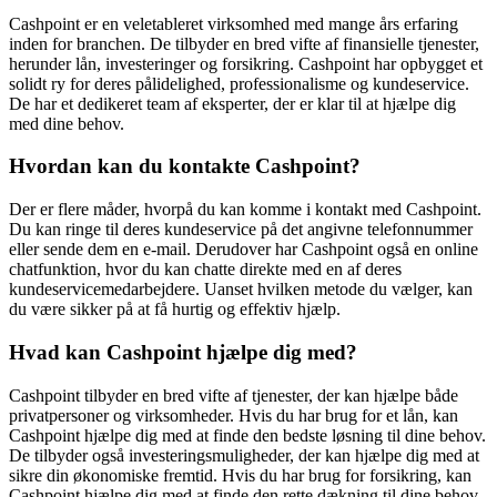
Cashpoint er en veletableret virksomhed med mange års erfaring
inden for branchen. De tilbyder en bred vifte af finansielle tjenester,
herunder lån, investeringer og forsikring. Cashpoint har opbygget et
solidt ry for deres pålidelighed, professionalisme og kundeservice.
De har et dedikeret team af eksperter, der er klar til at hjælpe dig
med dine behov.
Hvordan kan du kontakte Cashpoint?
Der er flere måder, hvorpå du kan komme i kontakt med Cashpoint.
Du kan ringe til deres kundeservice på det angivne telefonnummer
eller sende dem en e-mail. Derudover har Cashpoint også en online
chatfunktion, hvor du kan chatte direkte med en af deres
kundeservicemedarbejdere. Uanset hvilken metode du vælger, kan
du være sikker på at få hurtig og effektiv hjælp.
Hvad kan Cashpoint hjælpe dig med?
Cashpoint tilbyder en bred vifte af tjenester, der kan hjælpe både
privatpersoner og virksomheder. Hvis du har brug for et lån, kan
Cashpoint hjælpe dig med at finde den bedste løsning til dine behov.
De tilbyder også investeringsmuligheder, der kan hjælpe dig med at
sikre din økonomiske fremtid. Hvis du har brug for forsikring, kan
Cashpoint hjælpe dig med at finde den rette dækning til dine behov.