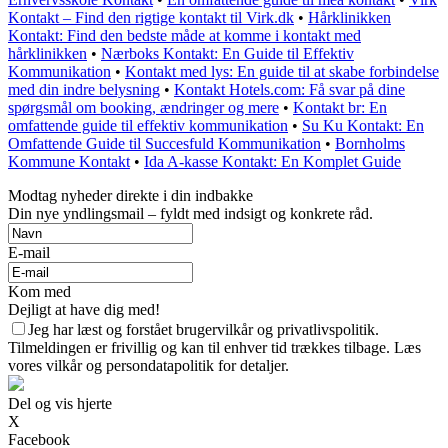
Kontakt – Find den rigtige kontakt til Virk.dk
•
Hårklinikken
Kontakt: Find den bedste måde at komme i kontakt med
hårklinikken
•
Nærboks Kontakt: En Guide til Effektiv
Kommunikation
•
Kontakt med lys: En guide til at skabe forbindelse
med din indre belysning
•
Kontakt Hotels.com: Få svar på dine
spørgsmål om booking, ændringer og mere
•
Kontakt br: En
omfattende guide til effektiv kommunikation
•
Su Ku Kontakt: En
Omfattende Guide til Succesfuld Kommunikation
•
Bornholms
Kommune Kontakt
•
Ida A-kasse Kontakt: En Komplet Guide
Modtag nyheder direkte i din indbakke
Din nye yndlingsmail – fyldt med indsigt og konkrete råd.
E-mail
Kom med
Dejligt at have dig med!
Jeg har læst og forstået brugervilkår og privatlivspolitik.
Tilmeldingen er frivillig og kan til enhver tid trækkes tilbage. Læs
vores vilkår og persondatapolitik for detaljer.
Del og vis hjerte
X
Facebook