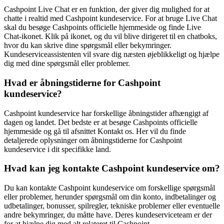
Cashpoint Live Chat er en funktion, der giver dig mulighed for at
chatte i realtid med Cashpoint kundeservice. For at bruge Live Chat
skal du besøge Cashpoints officielle hjemmeside og finde Live
Chat-ikonet. Klik på ikonet, og du vil blive dirigeret til en chatboks,
hvor du kan skrive dine spørgsmål eller bekymringer.
Kundeserviceassistenten vil svare dig næsten øjeblikkeligt og hjælpe
dig med dine spørgsmål eller problemer.
Hvad er åbningstiderne for Cashpoint
kundeservice?
Cashpoint kundeservice har forskellige åbningstider afhængigt af
dagen og landet. Det bedste er at besøge Cashpoints officielle
hjemmeside og gå til afsnittet Kontakt os. Her vil du finde
detaljerede oplysninger om åbningstiderne for Cashpoint
kundeservice i dit specifikke land.
Hvad kan jeg kontakte Cashpoint kundeservice om?
Du kan kontakte Cashpoint kundeservice om forskellige spørgsmål
eller problemer, herunder spørgsmål om din konto, indbetalinger og
udbetalinger, bonusser, spilregler, tekniske problemer eller eventuelle
andre bekymringer, du måtte have. Deres kundeserviceteam er der
for at hjælpe dig med alt relateret til Cashpoint.