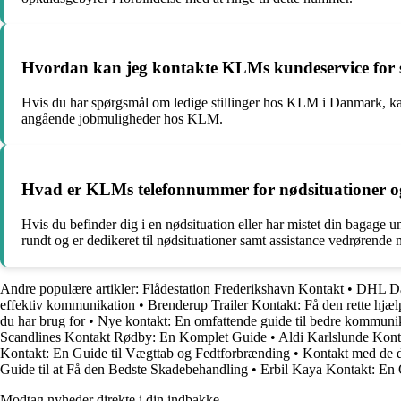
Hvordan kan jeg kontakte KLMs kundeservice for s
Hvis du har spørgsmål om ledige stillinger hos KLM i Danmark, ka
angående jobmuligheder hos KLM.
Hvad er KLMs telefonnummer for nødsituationer o
Hvis du befinder dig i en nødsituation eller har mistet din bagag
rundt og er dedikeret til nødsituationer samt assistance vedrørende 
Andre populære artikler:
Flådestation Frederikshavn Kontakt
•
DHL Da
effektiv kommunikation
•
Brenderup Trailer Kontakt: Få den rette hjælp 
du har brug for
•
Nye kontakt: En omfattende guide til bedre kommuni
Scandlines Kontakt Rødby: En Komplet Guide
•
Aldi Karlslunde Konta
Kontakt: En Guide til Vægttab og Fedtforbrænding
•
Kontakt med de d
Guide til at Få den Bedste Skadebehandling
•
Erbil Kaya Kontakt: En
Modtag nyheder direkte i din indbakke