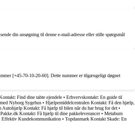
de din ansøgning til denne e-mail-adresse eller stille spørgsmål
nnummer [+45-70-10-20-60]. Dette nummer er tilgængeligt døgnet
ontakt: Find dine tabte ejendele
•
Erhvervskontakt: En guide til
t med Nyborg Sygehus
•
Hjælpemiddelcentralen Kontakt: Få den hjælp,
Autohjælp Kontakt: Få hjælp til bilen når du har brug for det
•
•
Pakke.dk Kontakt: Få hjælp til dine pakkeleverancer
•
Metaburn
il Effektiv Kundekommunikation
•
Topdanmark Kontakt Skade: En