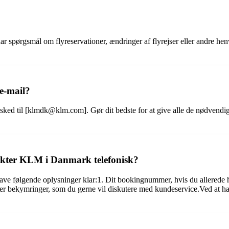
ørgsmål om flyreservationer, ændringer af flyrejser eller andre henve
e-mail?
ed til [klmdk@klm.com]. Gør dit bedste for at give alle de nødvendige
takter KLM i Danmark telefonisk?
ve følgende oplysninger klar:1. Dit bookingnummer, hvis du allerede ha
ler bekymringer, som du gerne vil diskutere med kundeservice.Ved at h