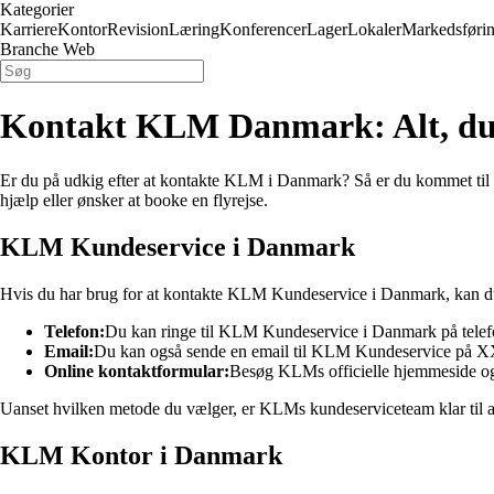
Kategorier
Karriere
Kontor
Revision
Læring
Konferencer
Lager
Lokaler
Markedsføri
Branche Web
Kontakt KLM Danmark: Alt, du 
Er du på udkig efter at kontakte KLM i Danmark? Så er du kommet til 
hjælp eller ønsker at booke en flyrejse.
KLM Kundeservice i Danmark
Hvis du har brug for at kontakte KLM Kundeservice i Danmark, kan du g
Telefon:
Du kan ringe til KLM Kundeservice i Danmark på tel
Email:
Du kan også sende en email til KLM Kundeservice på XXX
Online kontaktformular:
Besøg KLMs officielle hjemmeside og 
Uanset hvilken metode du vælger, er KLMs kundeserviceteam klar til at
KLM Kontor i Danmark