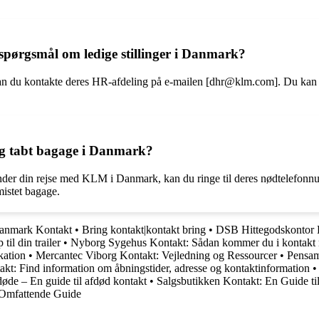
pørgsmål om ledige stillinger i Danmark?
n du kontakte deres HR-afdeling på e-mailen [dhr@klm.com]. Du kan sen
g tabt bagage i Danmark?
e under din rejse med KLM i Danmark, kan du ringe til deres nødtelefo
mistet bagage.
nmark Kontakt
•
Bring kontakt|kontakt bring
•
DSB Hittegodskontor K
til din trailer
•
Nyborg Sygehus Kontakt: Sådan kommer du i kontak
kation
•
Mercantec Viborg Kontakt: Vejledning og Ressourcer
•
Pensam 
kt: Find information om åbningstider, adresse og kontaktinformation
øde – En guide til afdød kontakt
•
Salgsbutikken Kontakt: En Guide t
 Omfattende Guide