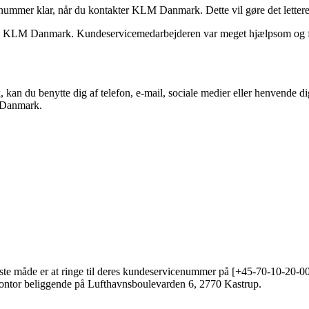
flynummer klar, når du kontakter KLM Danmark. Dette vil gøre det letter
 til KLM Danmark. Kundeservicemedarbejderen var meget hjælpsom og fik
 du benytte dig af telefon, e-mail, sociale medier eller henvende dig
M Danmark.
te måde er at ringe til deres kundeservicenummer på [+45-70-10-20-
 kontor beliggende på Lufthavnsboulevarden 6, 2770 Kastrup.