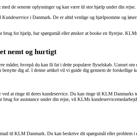
 med de seneste oplysninger og kan være til stor hjælp under din rejse.
LM Kundeservice i Danmark. De er altid venlige og hjælpsomme og løser 
brug for hjælp, har spørgsmål eller ønsker at booke en flyrejse. KLMs 
t nemt og hurtigt
 måder, hvorpå du kan få fat i dette populære flyselskab. Uanset om du
 kan benytte dig af. I denne artikel vil vi guide dig gennem de forskell
ed at ringe til deres kundeservice. Du kan ringe til KLM Danmarks t
har brug for assistance under din rejse, vil KLMs kundeservicemedarbejde
mail til KLM Danmark. Du kan beskrive dit spørgsmål eller problem i de