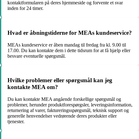
kontaktformularen på deres hjemmeside og forvente et svar
inden for 24 timer.
Hvad er åbningstiderne for MEAs kundeservice?
MEAs kundeservice er åben mandag til fredag ​​fra kl. 9.00 til
17.00. Du kan kontakte dem i dette tidsrum for at få hjælp eller
besvare eventuelle spørgsmål.
Hvilke problemer eller spørgsmål kan jeg
kontakte MEA om?
Du kan kontakte MEA angående forskellige spørgsmål og
problemer, herunder produktforespørgsler, leveringsinformation,
returnering af varer, faktureringsspørgsmål, teknisk support og
generelle henvendelser vedrørende deres produkter eller
tjenester.