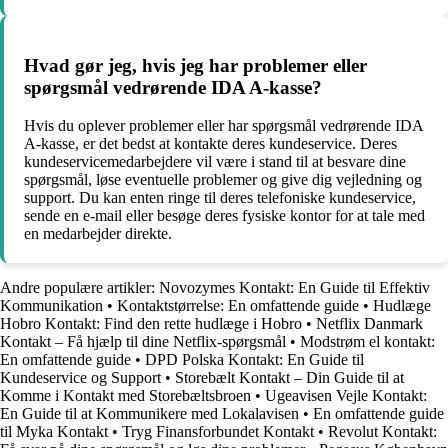
Hvad gør jeg, hvis jeg har problemer eller
spørgsmål vedrørende IDA A-kasse?
Hvis du oplever problemer eller har spørgsmål vedrørende IDA
A-kasse, er det bedst at kontakte deres kundeservice. Deres
kundeservicemedarbejdere vil være i stand til at besvare dine
spørgsmål, løse eventuelle problemer og give dig vejledning og
support. Du kan enten ringe til deres telefoniske kundeservice,
sende en e-mail eller besøge deres fysiske kontor for at tale med
en medarbejder direkte.
Andre populære artikler:
Novozymes Kontakt: En Guide til Effektiv
Kommunikation
•
Kontaktstørrelse: En omfattende guide
•
Hudlæge
Hobro Kontakt: Find den rette hudlæge i Hobro
•
Netflix Danmark
Kontakt – Få hjælp til dine Netflix-spørgsmål
•
Modstrøm el kontakt:
En omfattende guide
•
DPD Polska Kontakt: En Guide til
Kundeservice og Support
•
Storebælt Kontakt – Din Guide til at
Komme i Kontakt med Storebæltsbroen
•
Ugeavisen Vejle Kontakt:
En Guide til at Kommunikere med Lokalavisen
•
En omfattende guide
til Myka Kontakt
•
Tryg Finansforbundet Kontakt
•
Revolut Kontakt: