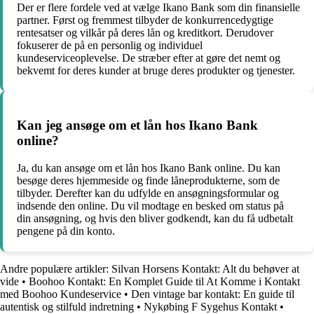
Der er flere fordele ved at vælge Ikano Bank som din finansielle
partner. Først og fremmest tilbyder de konkurrencedygtige
rentesatser og vilkår på deres lån og kreditkort. Derudover
fokuserer de på en personlig og individuel
kundeserviceoplevelse. De stræber efter at gøre det nemt og
bekvemt for deres kunder at bruge deres produkter og tjenester.
Kan jeg ansøge om et lån hos Ikano Bank
online?
Ja, du kan ansøge om et lån hos Ikano Bank online. Du kan
besøge deres hjemmeside og finde låneprodukterne, som de
tilbyder. Derefter kan du udfylde en ansøgningsformular og
indsende den online. Du vil modtage en besked om status på
din ansøgning, og hvis den bliver godkendt, kan du få udbetalt
pengene på din konto.
Andre populære artikler:
Silvan Horsens Kontakt: Alt du behøver at
vide
•
Boohoo Kontakt: En Komplet Guide til At Komme i Kontakt
med Boohoo Kundeservice
•
Den vintage bar kontakt: En guide til
autentisk og stilfuld indretning
•
Nykøbing F Sygehus Kontakt
•