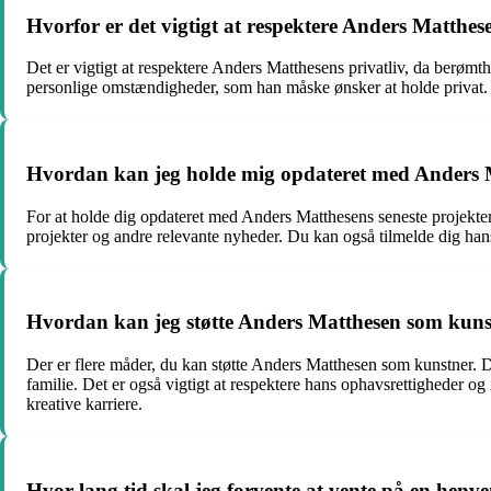
Hvorfor er det vigtigt at respektere Anders Matthese
Det er vigtigt at respektere Anders Matthesens privatliv, da berømth
personlige omstændigheder, som han måske ønsker at holde privat. R
Hvordan kan jeg holde mig opdateret med Anders Ma
For at holde dig opdateret med Anders Matthesens seneste projekte
projekter og andre relevante nyheder. Du kan også tilmelde dig han
Hvordan kan jeg støtte Anders Matthesen som kuns
Der er flere måder, du kan støtte Anders Matthesen som kunstner. D
familie. Det er også vigtigt at respektere hans ophavsrettigheder og
kreative karriere.
Hvor lang tid skal jeg forvente at vente på en henv