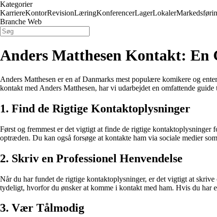
Kategorier
Karriere
Kontor
Revision
Læring
Konferencer
Lager
Lokaler
Markedsføri
Branche Web
Anders Matthesen Kontakt: En 
Anders Matthesen er en af Danmarks mest populære komikere og entertai
kontakt med Anders Matthesen, har vi udarbejdet en omfattende guide ti
1. Find de Rigtige Kontaktoplysninger
Først og fremmest er det vigtigt at finde de rigtige kontaktoplysninge
optræden. Du kan også forsøge at kontakte ham via sociale medier som 
2. Skriv en Professionel Henvendelse
Når du har fundet de rigtige kontaktoplysninger, er det vigtigt at skriv
tydeligt, hvorfor du ønsker at komme i kontakt med ham. Hvis du har en 
3. Vær Tålmodig