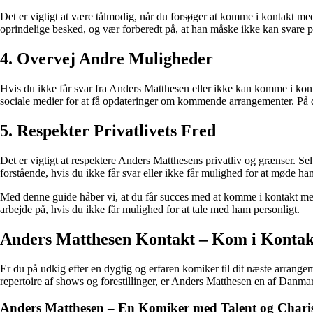
Det er vigtigt at være tålmodig, når du forsøger at komme i kontakt med
oprindelige besked, og vær forberedt på, at han måske ikke kan svare p
4. Overvej Andre Muligheder
Hvis du ikke får svar fra Anders Matthesen eller ikke kan komme i kont
sociale medier for at få opdateringer om kommende arrangementer. På d
5. Respekter Privatlivets Fred
Det er vigtigt at respektere Anders Matthesens privatliv og grænser. Selv
forstående, hvis du ikke får svar eller ikke får mulighed for at møde ha
Med denne guide håber vi, at du får succes med at komme i kontakt med
arbejde på, hvis du ikke får mulighed for at tale med ham personligt.
Anders Matthesen Kontakt – Kom i Kontak
Er du på udkig efter en dygtig og erfaren komiker til dit næste arran
repertoire af shows og forestillinger, er Anders Matthesen en af Danm
Anders Matthesen – En Komiker med Talent og Char