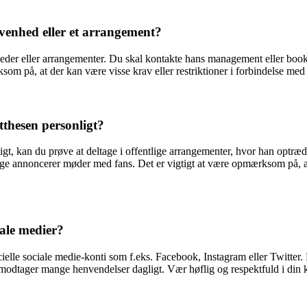
ivenhed eller et arrangement?
nheder eller arrangementer. Du skal kontakte hans management eller book
ksom på, at der kan være visse krav eller restriktioner i forbindelse me
thesen personligt?
t, kan du prøve at deltage i offentlige arrangementer, hvor han optræde
ge annoncerer møder med fans. Det er vigtigt at være opmærksom på, at
ale medier?
ficielle sociale medie-konti som f.eks. Facebook, Instagram eller Twit
an modtager mange henvendelser dagligt. Vær høflig og respektfuld i din 