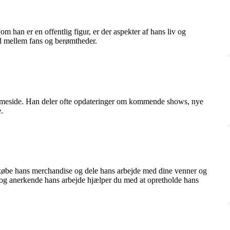
m han er en offentlig figur, er der aspekter af hans liv og
ld mellem fans og berømtheder.
hjemmeside. Han deler ofte opdateringer om kommende shows, nye
.
, købe hans merchandise og dele hans arbejde med dine venner og
tte og anerkende hans arbejde hjælper du med at opretholde hans