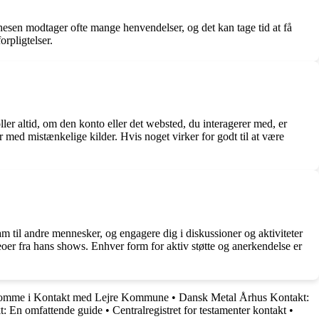
hesen modtager ofte mange henvendelser, og det kan tage tid at få
orpligtelser.
ler altid, om den konto eller det websted, du interagerer med, er
r med mistænkelige kilder. Hvis noget virker for godt til at være
m til andre mennesker, og engagere dig i diskussioner og aktiviteter
eoer fra hans shows. Enhver form for aktiv støtte og anerkendelse er
 Komme i Kontakt med Lejre Kommune
•
Dansk Metal Århus Kontakt:
kt: En omfattende guide
•
Centralregistret for testamenter kontakt
•