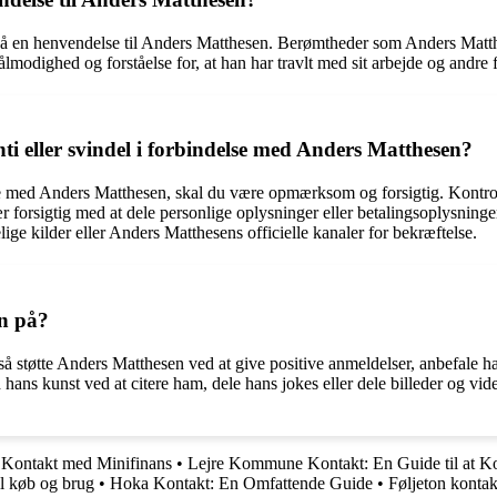
te på en henvendelse til Anders Matthesen. Berømtheder som Anders Matt
ålmodighed og forståelse for, at han har travlt med sit arbejde og andre f
ti eller svindel i forbindelse med Anders Matthesen?
delse med Anders Matthesen, skal du være opmærksom og forsigtig. Kontrol
ær forsigtig med at dele personlige oplysninger eller betalingsoplysninge
lige kilder eller Anders Matthesens officielle kanaler for bekræftelse.
en på?
 støtte Anders Matthesen ved at give positive anmeldelser, anbefale ha
ns kunst ved at citere ham, dele hans jokes eller dele billeder og vid
i Kontakt med Minifinans
•
Lejre Kommune Kontakt: En Guide til at
il køb og brug
•
Hoka Kontakt: En Omfattende Guide
•
Føljeton konta