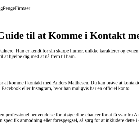
ng
Penge
Firmaer
Guide til at Komme i Kontakt 
nere. Han er kendt for sin skarpe humor, unikke karakterer og evnen t
l at hjælpe dig med at nå frem til ham.
r for at komme i kontakt med Anders Matthesen. Du kan prøve at kontakt
Facebook eller Instagram, hvor han muligvis har en officiel konto.
e en professionel henvendelse for at øge dine chancer for at få svar fra
specifik anmodning eller forespørgsel, så sørg for at inkludere dette i