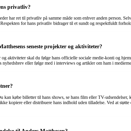
ns privatliv?
eder har ret til privatliv på samme måde som enhver anden person. Selvo
espekten for hans privatliv bidrager til et sundt og respektfuldt forho
tthesens seneste projekter og aktiviteter?
r og aktiviteter skal du følge hans officielle sociale medie-konti og 
s nyhedsbrev eller følge med i interviews og artikler om ham i medierne
tner?
u kan købe billetter til hans shows, se hans film eller TV-udsendelser
 ikke kopiere eller distribuere hans indhold uden tilladelse. Ved at stø
endelse til Anders Matthesen?