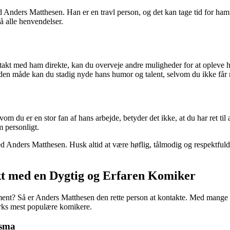
 Anders Matthesen. Han er en travl person, og det kan tage tid for ham a
å alle henvendelser.
akt med ham direkte, kan du overveje andre muligheder for at opleve ha
en måde kan du stadig nyde hans humor og talent, selvom du ikke får m
om du er en stor fan af hans arbejde, betyder det ikke, at du har ret til 
m personligt.
 Anders Matthesen. Husk altid at være høflig, tålmodig og respektfuld 
t med en Dygtig og Erfaren Komiker
gement? Så er Anders Matthesen den rette person at kontakte. Med mang
arks mest populære komikere.
isma