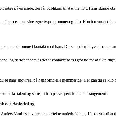
 satire på en måde, der får publikum til at grine højt. Hans skarpe obs
aft succes med sine egne tv-programmer og film. Han har vundet flere p
kan du nemt komme i kontakt med ham. Du kan enten ringe til hans man
nd, og derfor anbefales det at kontakte ham i god tid for at sikre tilgæ
n du se hans showreel på hans officielle hjemmeside. Her kan du se klip
 komiske talent og sikre, at han passer perfekt til dit arrangement.
Enhver Anledning
il Anders Matthesen være den perfekte underholdning. Hans evne til at ti