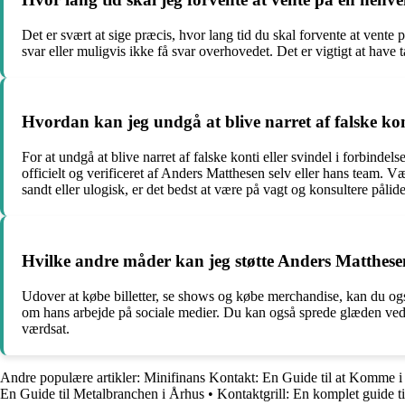
Det er svært at sige præcis, hvor lang tid du skal forvente at ven
svar eller muligvis ikke få svar overhovedet. Det er vigtigt at have t
Hvordan kan jeg undgå at blive narret af falske kon
For at undgå at blive narret af falske konti eller svindel i forbin
officielt og verificeret af Anders Matthesen selv eller hans team. V
sandt eller ulogisk, er det bedst at være på vagt og konsultere pålide
Hvilke andre måder kan jeg støtte Anders Matthes
Udover at købe billetter, se shows og købe merchandise, kan du også
om hans arbejde på sociale medier. Du kan også sprede glæden ved ha
værdsat.
Andre populære artikler:
Minifinans Kontakt: En Guide til at Komme 
En Guide til Metalbranchen i Århus
•
Kontaktgrill: En komplet guide t