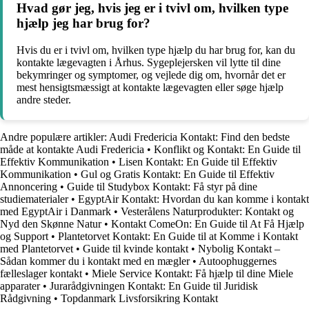
Hvad gør jeg, hvis jeg er i tvivl om, hvilken type
hjælp jeg har brug for?
Hvis du er i tvivl om, hvilken type hjælp du har brug for, kan du
kontakte lægevagten i Århus. Sygeplejersken vil lytte til dine
bekymringer og symptomer, og vejlede dig om, hvornår det er
mest hensigtsmæssigt at kontakte lægevagten eller søge hjælp
andre steder.
Andre populære artikler:
Audi Fredericia Kontakt: Find den bedste
måde at kontakte Audi Fredericia
•
Konflikt og Kontakt: En Guide til
Effektiv Kommunikation
•
Lisen Kontakt: En Guide til Effektiv
Kommunikation
•
Gul og Gratis Kontakt: En Guide til Effektiv
Annoncering
•
Guide til Studybox Kontakt: Få styr på dine
studiematerialer
•
EgyptAir Kontakt: Hvordan du kan komme i kontakt
med EgyptAir i Danmark
•
Vesterålens Naturprodukter: Kontakt og
Nyd den Skønne Natur
•
Kontakt ComeOn: En Guide til At Få Hjælp
og Support
•
Plantetorvet Kontakt: En Guide til at Komme i Kontakt
med Plantetorvet
•
Guide til kvinde kontakt
•
Nybolig Kontakt –
Sådan kommer du i kontakt med en mægler
•
Autoophuggernes
fælleslager kontakt
•
Miele Service Kontakt: Få hjælp til dine Miele
apparater
•
Jurarådgivningen Kontakt: En Guide til Juridisk
Rådgivning
•
Topdanmark Livsforsikring Kontakt