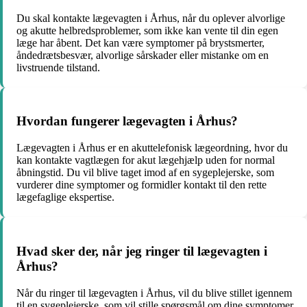
Du skal kontakte lægevagten i Århus, når du oplever alvorlige
og akutte helbredsproblemer, som ikke kan vente til din egen
læge har åbent. Det kan være symptomer på brystsmerter,
åndedrætsbesvær, alvorlige sårskader eller mistanke om en
livstruende tilstand.
Hvordan fungerer lægevagten i Århus?
Lægevagten i Århus er en akuttelefonisk lægeordning, hvor du
kan kontakte vagtlægen for akut lægehjælp uden for normal
åbningstid. Du vil blive taget imod af en sygeplejerske, som
vurderer dine symptomer og formidler kontakt til den rette
lægefaglige ekspertise.
Hvad sker der, når jeg ringer til lægevagten i
Århus?
Når du ringer til lægevagten i Århus, vil du blive stillet igennem
til en sygeplejerske, som vil stille spørgsmål om dine symptomer