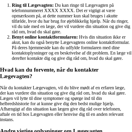
Ring til Lægevagten:
Du kan ringe til Lægevagten på
telefonnummeret XXXX XXXX. Det er vigtigt at være
opmærksom på, at dette nummer kun skal bruges i akutte
tilfælde, hvor du har brug for øjeblikkelig hjælp. Når du ringer,
vil du tale med en læge, der vil vurdere din situation og give dig
råd om, hvad du skal gøre.
Benyt online kontaktformularen:
Hvis din situation ikke er
akut, kan du også benytte Lægevagtens online kontaktformular.
På deres hjemmeside kan du udfylde formularen med dine
kontaktoplysninger og en beskrivelse af dit problem. En læge vil
derefter kontakte dig og give dig råd om, hvad du skal gøre.
Hvad kan du forvente, når du kontakter
Lægevagten?
Når du kontakter Lægevagten, vil du blive mødt af en erfaren læge,
der kan vurdere din situation og give dig råd om, hvad du skal gøre.
Lægen vil lytte til dine symptomer og spørge ind til din
helbredshistorie for at kunne give dig den bedst mulige hjælp.
Afhængigt af din situation kan lægen give dig råd over telefonen,
aftale en tid hos Lægevagten eller henvise dig til en anden relevant
instans.
Andre vigtige oplysninger om Lægevagten