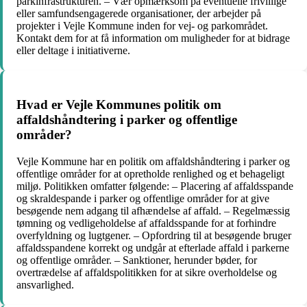
parkinfrastrukturen. – Vær opmærksom på eventuelle frivillige
eller samfundsengagerede organisationer, der arbejder på
projekter i Vejle Kommune inden for vej- og parkområdet.
Kontakt dem for at få information om muligheder for at bidrage
eller deltage i initiativerne.
Hvad er Vejle Kommunes politik om
affaldshåndtering i parker og offentlige
områder?
Vejle Kommune har en politik om affaldshåndtering i parker og
offentlige områder for at opretholde renlighed og et behageligt
miljø. Politikken omfatter følgende: – Placering af affaldsspande
og skraldespande i parker og offentlige områder for at give
besøgende nem adgang til afhændelse af affald. – Regelmæssig
tømning og vedligeholdelse af affaldsspande for at forhindre
overfyldning og lugtgener. – Opfordring til at besøgende bruger
affaldsspandene korrekt og undgår at efterlade affald i parkerne
og offentlige områder. – Sanktioner, herunder bøder, for
overtrædelse af affaldspolitikken for at sikre overholdelse og
ansvarlighed.