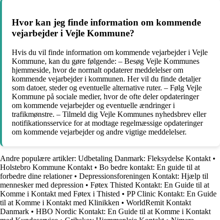
Hvor kan jeg finde information om kommende
vejarbejder i Vejle Kommune?
Hvis du vil finde information om kommende vejarbejder i Vejle
Kommune, kan du gøre følgende: – Besøg Vejle Kommunes
hjemmeside, hvor de normalt opdaterer meddelelser om
kommende vejarbejder i kommunen. Her vil du finde detaljer
som datoer, steder og eventuelle alternative ruter. – Følg Vejle
Kommune på sociale medier, hvor de ofte deler opdateringer
om kommende vejarbejder og eventuelle ændringer i
trafikmønstre. – Tilmeld dig Vejle Kommunes nyhedsbrev eller
notifikationsservice for at modtage regelmæssige opdateringer
om kommende vejarbejder og andre vigtige meddelelser.
Andre populære artikler:
Udbetaling Danmark: Fleksydelse Kontakt
•
Holstebro Kommune Kontakt
•
Bo bedre kontakt: En guide til at
forbedre dine relationer
•
Depressionsforeningen Kontakt: Hjælp til
mennesker med depression
•
Føtex Thisted Kontakt: En Guide til at
Komme i Kontakt med Føtex i Thisted
•
PP Clinic Kontakt: En Guide
til at Komme i Kontakt med Klinikken
•
WorldRemit Kontakt
Danmark
•
HBO Nordic Kontakt: En Guide til at Komme i Kontakt