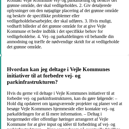
Kontakt Vejle Kommune vej- og parkafdeling og beskriv det
grønne område, der skal vedligeholdes. 2. Giv detaljerede
oplysninger om den nøjagtige placering af det grønne område
og beskriv de specifikke problemer eller
vedligeholdelsesarbejder, der skal udføres. 3. Hvis muligt,
vedhæft billeder af det grønne område for at give Vejle
Kommune et bedre indblik i det specifikke behov for
vedligeholdelse. 4. Vej- og parkafdelingen vil behandle din
anmodning og træffe de nødvendige skridt for at vedligeholde
det grønne område.
Hvordan kan jeg deltage i Vejle Kommunes
initiativer til at forbedre vej- og
parkinfrastrukturen?
Hvis du gerne vil deltage i Vejle Kommunes initiativer til at
forbedre vej- og parkinfrastrukturen, kan du gøre følgende: –
Hold dig opdateret om igangværende projekter og planer ved at
besøge Vejle Kommunes hjemmeside eller kontakte vej- og
parkafdelingen for at få mere information. – Deltag i
borgermøder eller offentlige høringer arrangeret af Vejle
Kommune for at give input og idéer til forbedring af vej- og