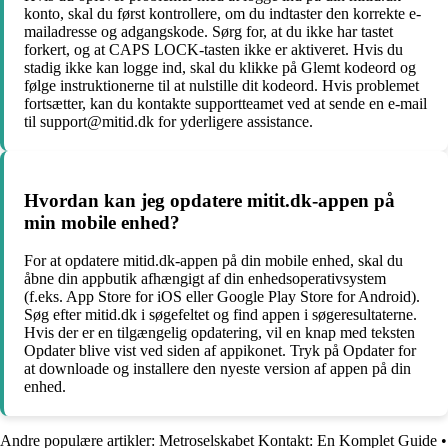
konto, skal du først kontrollere, om du indtaster den korrekte e-
mailadresse og adgangskode. Sørg for, at du ikke har tastet
forkert, og at CAPS LOCK-tasten ikke er aktiveret. Hvis du
stadig ikke kan logge ind, skal du klikke på Glemt kodeord og
følge instruktionerne til at nulstille dit kodeord. Hvis problemet
fortsætter, kan du kontakte supportteamet ved at sende en e-mail
til support@mitid.dk for yderligere assistance.
Hvordan kan jeg opdatere mitit.dk-appen på
min mobile enhed?
For at opdatere mitid.dk-appen på din mobile enhed, skal du
åbne din appbutik afhængigt af din enhedsoperativsystem
(f.eks. App Store for iOS eller Google Play Store for Android).
Søg efter mitid.dk i søgefeltet og find appen i søgeresultaterne.
Hvis der er en tilgængelig opdatering, vil en knap med teksten
Opdater blive vist ved siden af appikonet. Tryk på Opdater for
at downloade og installere den nyeste version af appen på din
enhed.
Andre populære artikler:
Metroselskabet Kontakt: En Komplet Guide
•