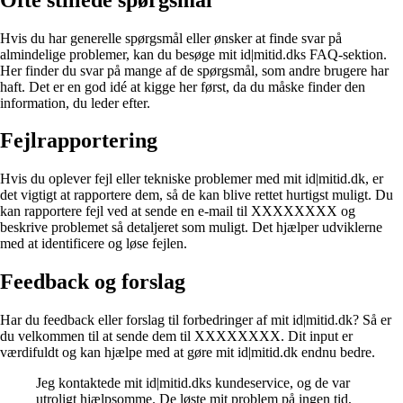
Hvis du har generelle spørgsmål eller ønsker at finde svar på
almindelige problemer, kan du besøge mit id|mitid.dks FAQ-sektion.
Her finder du svar på mange af de spørgsmål, som andre brugere har
haft. Det er en god idé at kigge her først, da du måske finder den
information, du leder efter.
Fejlrapportering
Hvis du oplever fejl eller tekniske problemer med mit id|mitid.dk, er
det vigtigt at rapportere dem, så de kan blive rettet hurtigst muligt. Du
kan rapportere fejl ved at sende en e-mail til XXXXXXXX og
beskrive problemet så detaljeret som muligt. Det hjælper udviklerne
med at identificere og løse fejlen.
Feedback og forslag
Har du feedback eller forslag til forbedringer af mit id|mitid.dk? Så er
du velkommen til at sende dem til XXXXXXXX. Dit input er
værdifuldt og kan hjælpe med at gøre mit id|mitid.dk endnu bedre.
Jeg kontaktede mit id|mitid.dks kundeservice, og de var
utroligt hjælpsomme. De løste mit problem på ingen tid,