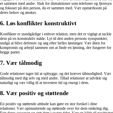
er sammen med andre. Sluk for distraktioner som telefoner og fjernsyn
og fokuser på den person, du er sammen med. Vær opmærksom på
deres behov og ønsker.
6. Løs konflikter konstruktivt
Konflikter er uundgåelige i enhver relation, men det er vigtigt at tackle
dem på en konstruktiv måde. Lyt til den anden persons synspunkter,
undgå at blive defensiv og søg efter fælles løsninger. Vær åben for
kompromis og arbejd sammen om at finde en løsning, der fungerer for
begge parter.
7. Vær tålmodig
Gode relationer tager tid at opbygge, og det kræver tålmodighed. Vær
tålmodig med dig selv og med andre. Tillad relationer at udvikle sig
naturligt og vær villig til at investere tid og energi i dem.
8. Vær positiv og støttende
En positiv og støttende attitude kan gøre en stor forskel i dine
relationer. Vær opmuntrende og støttende over for dem omkring dig.
Fejr deres succeser og støt dem i svære tider. Vær en kilde til positivitet