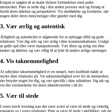
Empati er nøglen til at skabe dybere forbindelser med andre
mennesker. Prøv at sætte dig i den anden persons sted og forsøg at
forstå deres følelser og perspektiver. Vis medfølelse og forståelse, når
nogen deler deres bekymringer eller glæder med dig.
3. Vær ærlig og autentisk
Ærlighed og autenticitet er afgørende for at opbygge tillid og gode
relationer. Vær dig selv og vær ærlig i dine kommunikationer. Undgå
at spille spil eller være manipulerende. Vær åben og ærlig om dine
tanker og følelser, og vær villig til at lytte til andres ærlige meninger.
4. Vis taknemmelighed
At udtrykke taknemmelighed er en simpel, men kraftfuld måde at
styrke dine relationer på. Vis taknemmelighed over for de mennesker,
der betyder noget for dig, og vær specifik i dine udtalelser. Sig tak og
vis din værdsættelse for deres tilstedeværelse i dit liv.
5. Vær til stede
I vores travle hverdag kan det være svært at være til stede og virkelig
engagere os i vores relationer. Prøv at være til stede i øjeblikket, når du