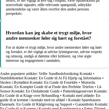
behov, er det vigtigt at øve dig i empati, være opmærksom på
nonverbale signaler, stille relevante spørgsmål, udtrykke
anerkendelse og være åben overfor den anden persons
perspektiv.
Hvordan kan jeg skabe et trygt miljø, hvor
andre mennesker føler sig hørt og forstået?
For at skabe et trygt miljø, hvor andre mennesker føler sig hørt
og forstået, er det vigtigt at udvise lytningsevne, udvise respekt
og omsorg, undgå at dømme eller kritisere, og vise ægte
interesse og engagement i samtalen.
Andre populære artikler:
Velliv Sundhedsforsikring Kontakt
•
Statsbiblioteket Kontakt: En Guide til At Få Hjælp og Information
•
Skolen i Bymidten Kontakt: En Guide til Forældre
•
Motorola
Kontakt: En Komplet Guide til at Finde den Perfekte Telefon
•
Lk
Sensor Kontakt: En Omfattende Guide
•
Patientklagenævnet Kontakt:
En Guide til at Klage over Behandling
•
Kontakt med afdøde: En
guide til at komme i kontakt med en afdød
•
Kontakt Sparekassen
Danmark: En Guide til Rådgivning og Support
•
Garantilotto Kontakt:
En Guide til at Komme i Kontakt med Kundeservice
•
Føtex Thisted