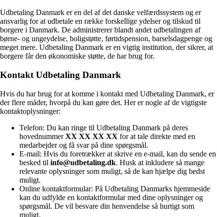
Udbetaling Danmark er en del af det danske velfærdssystem og er
ansvarlig for at udbetale en række forskellige ydelser og tilskud til
borgere i Danmark. De administrerer blandt andet udbetalingen af
børne- og ungeydelse, boligstøtte, førtidspension, barselsdagpenge og
meget mere. Udbetaling Danmark er en vigtig institution, der sikrer, at
borgere får den økonomiske støtte, de har brug for.
Kontakt Udbetaling Danmark
Hvis du har brug for at komme i kontakt med Udbetaling Danmark, er
der flere måder, hvorpå du kan gøre det. Her er nogle af de vigtigste
kontaktoplysninger:
Telefon: Du kan ringe til Udbetaling Danmark på deres
hovednummer
XX XX XX XX
for at tale direkte med en
medarbejder og få svar på dine spørgsmål.
E-mail: Hvis du foretrækker at skrive en e-mail, kan du sende en
besked til
info@udbetaling.dk
. Husk at inkludere så mange
relevante oplysninger som muligt, så de kan hjælpe dig bedst
muligt.
Online kontaktformular: På Udbetaling Danmarks hjemmeside
kan du udfylde en kontaktformular med dine oplysninger og
spørgsmål. De vil besvare din henvendelse så hurtigt som
muligt.