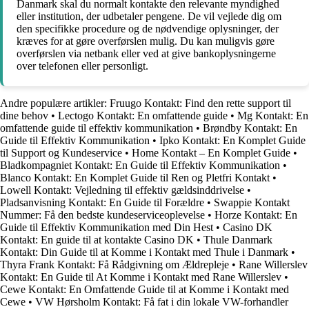
Danmark skal du normalt kontakte den relevante myndighed
eller institution, der udbetaler pengene. De vil vejlede dig om
den specifikke procedure og de nødvendige oplysninger, der
kræves for at gøre overførslen mulig. Du kan muligvis gøre
overførslen via netbank eller ved at give bankoplysningerne
over telefonen eller personligt.
Andre populære artikler:
Fruugo Kontakt: Find den rette support til
dine behov
•
Lectogo Kontakt: En omfattende guide
•
Mg Kontakt: En
omfattende guide til effektiv kommunikation
•
Brøndby Kontakt: En
Guide til Effektiv Kommunikation
•
Ipko Kontakt: En Komplet Guide
til Support og Kundeservice
•
Home Kontakt – En Komplet Guide
•
Bladkompagniet Kontakt: En Guide til Effektiv Kommunikation
•
Blanco Kontakt: En Komplet Guide til Ren og Pletfri Kontakt
•
Lowell Kontakt: Vejledning til effektiv gældsinddrivelse
•
Pladsanvisning Kontakt: En Guide til Forældre
•
Swappie Kontakt
Nummer: Få den bedste kundeserviceoplevelse
•
Horze Kontakt: En
Guide til Effektiv Kommunikation med Din Hest
•
Casino DK
Kontakt: En guide til at kontakte Casino DK
•
Thule Danmark
Kontakt: Din Guide til at Komme i Kontakt med Thule i Danmark
•
Thyra Frank Kontakt: Få Rådgivning om Ældrepleje
•
Rane Willerslev
Kontakt: En Guide til At Komme i Kontakt med Rane Willerslev
•
Cewe Kontakt: En Omfattende Guide til at Komme i Kontakt med
Cewe
•
VW Hørsholm Kontakt: Få fat i din lokale VW-forhandler