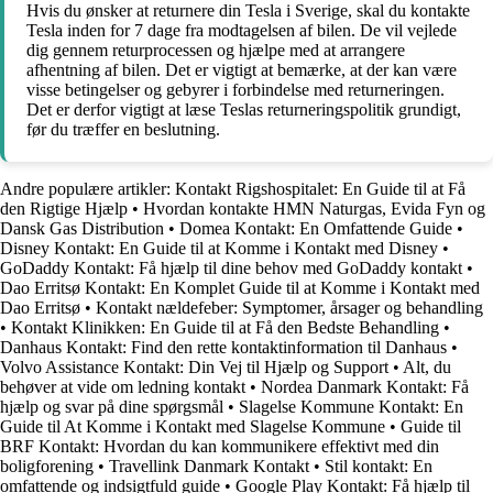
Hvis du ønsker at returnere din Tesla i Sverige, skal du kontakte
Tesla inden for 7 dage fra modtagelsen af bilen. De vil vejlede
dig gennem returprocessen og hjælpe med at arrangere
afhentning af bilen. Det er vigtigt at bemærke, at der kan være
visse betingelser og gebyrer i forbindelse med returneringen.
Det er derfor vigtigt at læse Teslas returneringspolitik grundigt,
før du træffer en beslutning.
Andre populære artikler:
Kontakt Rigshospitalet: En Guide til at Få
den Rigtige Hjælp
•
Hvordan kontakte HMN Naturgas, Evida Fyn og
Dansk Gas Distribution
•
Domea Kontakt: En Omfattende Guide
•
Disney Kontakt: En Guide til at Komme i Kontakt med Disney
•
GoDaddy Kontakt: Få hjælp til dine behov med GoDaddy kontakt
•
Dao Erritsø Kontakt: En Komplet Guide til at Komme i Kontakt med
Dao Erritsø
•
Kontakt nældefeber: Symptomer, årsager og behandling
•
Kontakt Klinikken: En Guide til at Få den Bedste Behandling
•
Danhaus Kontakt: Find den rette kontaktinformation til Danhaus
•
Volvo Assistance Kontakt: Din Vej til Hjælp og Support
•
Alt, du
behøver at vide om ledning kontakt
•
Nordea Danmark Kontakt: Få
hjælp og svar på dine spørgsmål
•
Slagelse Kommune Kontakt: En
Guide til At Komme i Kontakt med Slagelse Kommune
•
Guide til
BRF Kontakt: Hvordan du kan kommunikere effektivt med din
boligforening
•
Travellink Danmark Kontakt
•
Stil kontakt: En
omfattende og indsigtfuld guide
•
Google Play Kontakt: Få hjælp til