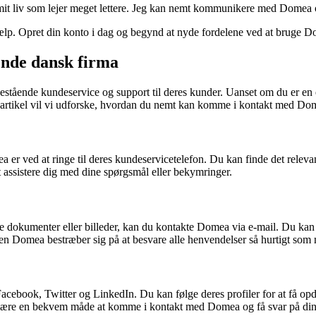
rt mit liv som lejer meget lettere. Jeg kan nemt kommunikere med Dome
ælp. Opret din konto i dag og begynd at nyde fordelene ved at bruge 
nde dansk firma
enestående kundeservice og support til deres kunder. Uanset om du er en 
e artikel vil vi udforske, hvordan du nemt kan komme i kontakt med Do
 er ved at ringe til deres kundeservicetelefon. Du kan finde det relev
at assistere dig med dine spørgsmål eller bekymringer.
nde dokumenter eller billeder, kan du kontakte Domea via e-mail. Du ka
en Domea bestræber sig på at besvare alle henvendelser så hurtigt som 
acebook, Twitter og LinkedIn. Du kan følge deres profiler for at få op
være en bekvem måde at komme i kontakt med Domea og få svar på dine 