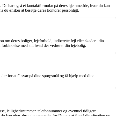
 De har også et kontaktformular på deres hjemmeside, hvor du kan
s du ønsker at besøge deres kontorer personligt.
m deres boliger, lejeforhold, indberette fejl eller skader i din
 forbindelse med alt, hvad der vedrører din lejebolig.
der for at få svar på dine spørgsmål og få hjælp med dine
esse, lejlighedsnummer, telefonnummer og eventuel tidligere
kan give, desto lettere er det for Domea at forstå din situation og