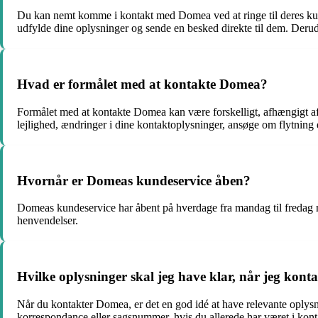
Du kan nemt komme i kontakt med Domea ved at ringe til deres ku
udfylde dine oplysninger og sende en besked direkte til dem. Derud
Hvad er formålet med at kontakte Domea?
Formålet med at kontakte Domea kan være forskelligt, afhængigt af d
lejlighed, ændringer i dine kontaktoplysninger, ansøge om flytning e
Hvornår er Domeas kundeservice åben?
Domeas kundeservice har åbent på hverdage fra mandag til fredag me
henvendelser.
Hvilke oplysninger skal jeg have klar, når jeg kon
Når du kontakter Domea, er det en god idé at have relevante oplysn
korrespondance eller sagsnummer, hvis du allerede har været i kont