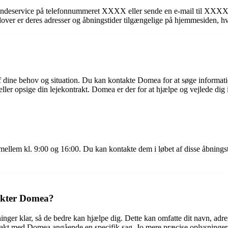
ndeservice på telefonnummeret XXXX eller sende en e-mail til XXXX.
over er deres adresser og åbningstider tilgængelige på hjemmesiden, hvi
ine behov og situation. Du kan kontakte Domea for at søge information o
ller opsige din lejekontrakt. Domea er der for at hjælpe og vejlede dig i
llem kl. 9:00 og 16:00. Du kan kontakte dem i løbet af disse åbningsti
takter Domea?
inger klar, så de bedre kan hjælpe dig. Dette kan omfatte dit navn, adr
akt med Domea angående en specifik sag. Jo mere præcise oplysninger du 