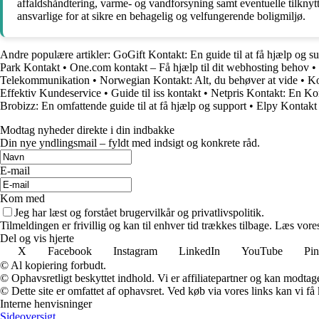
affaldshåndtering, varme- og vandforsyning samt eventuelle tilknytt
ansvarlige for at sikre en behagelig og velfungerende boligmiljø.
Andre populære artikler:
GoGift Kontakt: En guide til at få hjælp og s
Park Kontakt
•
One.com kontakt – Få hjælp til dit webhosting behov
•
Telekommunikation
•
Norwegian Kontakt: Alt, du behøver at vide
•
Ko
Effektiv Kundeservice
•
Guide til iss kontakt
•
Netpris Kontakt: En Kom
Brobizz: En omfattende guide til at få hjælp og support
•
Elpy Kontakt 
Modtag nyheder direkte i din indbakke
Din nye yndlingsmail – fyldt med indsigt og konkrete råd.
E-mail
Kom med
Jeg har læst og forstået brugervilkår og privatlivspolitik.
Tilmeldingen er frivillig og kan til enhver tid trækkes tilbage. Læs vores
Del og vis hjerte
X
Facebook
Instagram
LinkedIn
YouTube
Pin
© Al kopiering forbudt.
© Ophavsretligt beskyttet indhold. Vi er affiliatepartner og kan modtag
© Dette site er omfattet af ophavsret. Ved køb via vores links kan vi 
Interne henvisninger
Sideoversigt