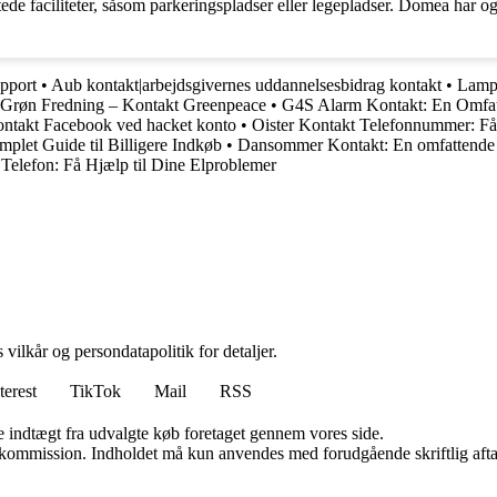
ede faciliteter, såsom parkeringspladser eller legepladser. Domea har og
upport
•
Aub kontakt|arbejdsgivernes uddannelsesbidrag kontakt
•
Lampe
Grøn Fredning – Kontakt Greenpeace
•
G4S Alarm Kontakt: En Omfa
ntakt Facebook ved hacket konto
•
Oister Kontakt Telefonnummer: Få
plet Guide til Billigere Indkøb
•
Dansommer Kontakt: En omfattende 
Telefon: Få Hjælp til Dine Elproblemer
 vilkår og persondatapolitik for detaljer.
terest
TikTok
Mail
RSS
e indtægt fra udvalgte køb foretaget gennem vores side.
få kommission. Indholdet må kun anvendes med forudgående skriftlig afta