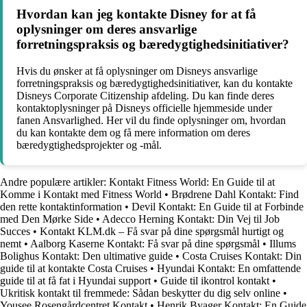
Hvordan kan jeg kontakte Disney for at få
oplysninger om deres ansvarlige
forretningspraksis og bæredygtighedsinitiativer?
Hvis du ønsker at få oplysninger om Disneys ansvarlige
forretningspraksis og bæredygtighedsinitiativer, kan du kontakte
Disneys Corporate Citizenship afdeling. Du kan finde deres
kontaktoplysninger på Disneys officielle hjemmeside under
fanen Ansvarlighed. Her vil du finde oplysninger om, hvordan
du kan kontakte dem og få mere information om deres
bæredygtighedsprojekter og -mål.
Andre populære artikler:
Kontakt Fitness World: En Guide til at
Komme i Kontakt med Fitness World
•
Brødrene Dahl Kontakt: Find
den rette kontaktinformation
•
Devil Kontakt: En Guide til at Forbinde
med Den Mørke Side
•
Adecco Herning Kontakt: Din Vej til Job
Succes
•
Kontakt KLM.dk – Få svar på dine spørgsmål hurtigt og
nemt
•
Aalborg Kaserne Kontakt: Få svar på dine spørgsmål
•
Illums
Bolighus Kontakt: Den ultimative guide
•
Costa Cruises Kontakt: Din
guide til at kontakte Costa Cruises
•
Hyundai Kontakt: En omfattende
guide til at få fat i Hyundai support
•
Guide til ikontrol kontakt
•
Ukritisk kontakt til fremmede: Sådan beskytter du dig selv online
•
Yousee Rosengårdcentret Kontakt
•
Henrik Byager Kontakt: En Guide