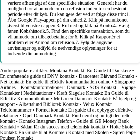
variere afhængigt af den specifikke situation. Generelt har du
mulighed for at anmode om en refusion inden for en bestemt
periode efter dit køb. Du kan gøre det ved at følge disse trin:1.
Åbn Google Play-appen på din enhed.2. Klik på menuikonet
øverst til venstre i appen.3. Rul ned og klik på Konto.4. Vælg
fanen Købshistorik.5. Find den specifikke transaktion, som du
vil anmode om tilbagebetaling for.6. Klik på Rapportér et
problem eller Anmod om refusion.7. Følg de angivne
anvisninger og udfyld de nødvendige oplysninger for at
indsende din anmodning.
Andre populære artikler:
Montana Kontakt: En Guide til Danskere
•
En omfattende guide til DNV kontakt
•
Dancenter Blåvand Kontakt
•
Net kontakt: En guide til effektiv kommunikation online
•
Singapore
Airlines – Kontaktinformationer i Danmark
•
SOS Kontakt – Vigtige
Kontakter i Nødsituationer
•
Kraft Slagelse Kontakt: En Guide til
Effektiv Kommunikation
•
Mr Green Danmark Kontakt: Få hjælp og
support
•
Albertslund Bibliotek Kontakt
•
Velux Kontakt
Telefonnummer
•
Formel kontakt: En guide til at opbygge effektive
relationer
•
Opel Danmark Kontakt: Find nemt og hurtigt den rette
kontakt
•
Kontakt Instagram Telefon
•
Guide til GE Money Bank
Kontakt
•
Sådan får du succes med telefonisk kontakt
•
Holte Skole
Kontakt: En Guide til at Komme i Kontakt med Skolen
•
Søren Pape
Poulsen Kontakt