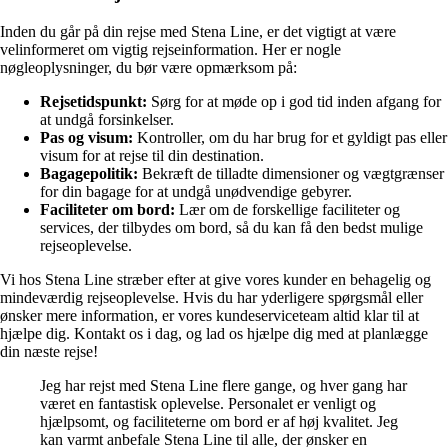
Inden du går på din rejse med Stena Line, er det vigtigt at være
velinformeret om vigtig rejseinformation. Her er nogle
nøgleoplysninger, du bør være opmærksom på:
Rejsetidspunkt:
Sørg for at møde op i god tid inden afgang for
at undgå forsinkelser.
Pas og visum:
Kontroller, om du har brug for et gyldigt pas eller
visum for at rejse til din destination.
Bagagepolitik:
Bekræft de tilladte dimensioner og vægtgrænser
for din bagage for at undgå unødvendige gebyrer.
Faciliteter om bord:
Lær om de forskellige faciliteter og
services, der tilbydes om bord, så du kan få den bedst mulige
rejseoplevelse.
Vi hos Stena Line stræber efter at give vores kunder en behagelig og
mindeværdig rejseoplevelse. Hvis du har yderligere spørgsmål eller
ønsker mere information, er vores kundeserviceteam altid klar til at
hjælpe dig. Kontakt os i dag, og lad os hjælpe dig med at planlægge
din næste rejse!
Jeg har rejst med Stena Line flere gange, og hver gang har
været en fantastisk oplevelse. Personalet er venligt og
hjælpsomt, og faciliteterne om bord er af høj kvalitet. Jeg
kan varmt anbefale Stena Line til alle, der ønsker en