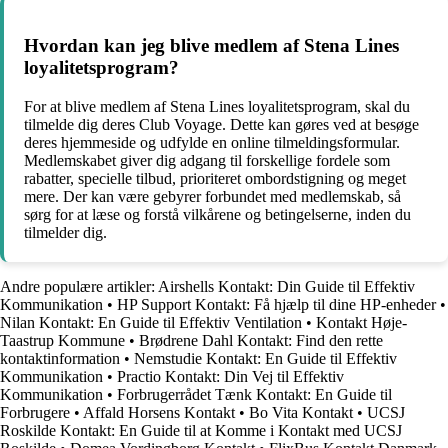
Hvordan kan jeg blive medlem af Stena Lines
loyalitetsprogram?
For at blive medlem af Stena Lines loyalitetsprogram, skal du
tilmelde dig deres Club Voyage. Dette kan gøres ved at besøge
deres hjemmeside og udfylde en online tilmeldingsformular.
Medlemskabet giver dig adgang til forskellige fordele som
rabatter, specielle tilbud, prioriteret ombordstigning og meget
mere. Der kan være gebyrer forbundet med medlemskab, så
sørg for at læse og forstå vilkårene og betingelserne, inden du
tilmelder dig.
Andre populære artikler:
Airshells Kontakt: Din Guide til Effektiv
Kommunikation
•
HP Support Kontakt: Få hjælp til dine HP-enheder
•
Nilan Kontakt: En Guide til Effektiv Ventilation
•
Kontakt Høje-
Taastrup Kommune
•
Brødrene Dahl Kontakt: Find den rette
kontaktinformation
•
Nemstudie Kontakt: En Guide til Effektiv
Kommunikation
•
Practio Kontakt: Din Vej til Effektiv
Kommunikation
•
Forbrugerrådet Tænk Kontakt: En Guide til
Forbrugere
•
Affald Horsens Kontakt
•
Bo Vita Kontakt
•
UCSJ
Roskilde Kontakt: En Guide til at Komme i Kontakt med UCSJ