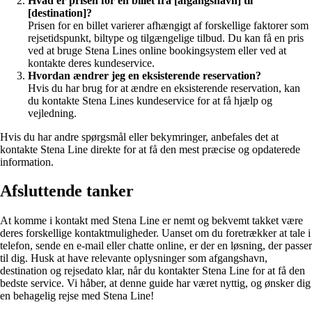
Hvad er prisen for en billet fra [afgangshavn] til
[destination]?
Prisen for en billet varierer afhængigt af forskellige faktorer som
rejsetidspunkt, biltype og tilgængelige tilbud. Du kan få en pris
ved at bruge Stena Lines online bookingsystem eller ved at
kontakte deres kundeservice.
Hvordan ændrer jeg en eksisterende reservation?
Hvis du har brug for at ændre en eksisterende reservation, kan
du kontakte Stena Lines kundeservice for at få hjælp og
vejledning.
Hvis du har andre spørgsmål eller bekymringer, anbefales det at
kontakte Stena Line direkte for at få den mest præcise og opdaterede
information.
Afsluttende tanker
At komme i kontakt med Stena Line er nemt og bekvemt takket være
deres forskellige kontaktmuligheder. Uanset om du foretrækker at tale i
telefon, sende en e-mail eller chatte online, er der en løsning, der passer
til dig. Husk at have relevante oplysninger som afgangshavn,
destination og rejsedato klar, når du kontakter Stena Line for at få den
bedste service. Vi håber, at denne guide har været nyttig, og ønsker dig
en behagelig rejse med Stena Line!