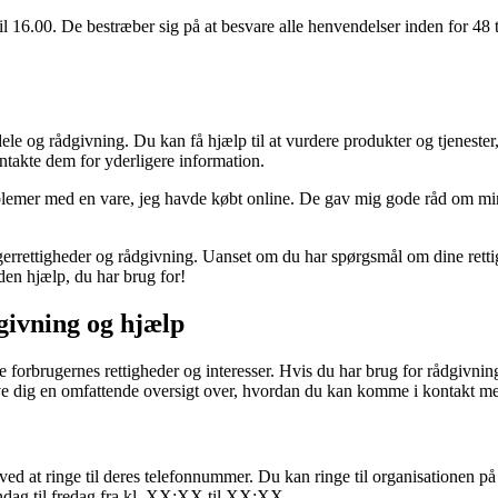
til 16.00. De bestræber sig på at besvare alle henvendelser inden for 48
 og rådgivning. Du kan få hjælp til at vurdere produkter og tjenester, 
ntakte dem for yderligere information.
emer med en vare, jeg havde købt online. De gav mig gode råd om mine
errettigheder og rådgivning. Uanset om du har spørgsmål om dine rettigh
den hjælp, du har brug for!
givning og hjælp
 forbrugernes rettigheder og interesser. Hvis du har brug for rådgivning
ve dig en omfattende oversigt over, hvordan du kan komme i kontakt med
 at ringe til deres telefonnummer. Du kan ringe til organisationen p
ndag til fredag fra kl. XX:XX til XX:XX.