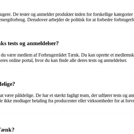
rugere. De tester og anmelder produkter inden for forskellige kategorier
l energiforbrug. Derudover arbejder de politisk for at forbedre forbruger
s tests og anmeldelser?
al du være medlem af Forbrugerrådet Tænk. Du kan oprette et medlemska
s online portal, hvor du kan finde alle deres tests og anmeldelser.
delige?
at være pålidelige. De har et stærkt fagligt team, der udfører tests og a
 de ikke modtager betaling fra producenter eller virksomheder for at f
 Tænk?