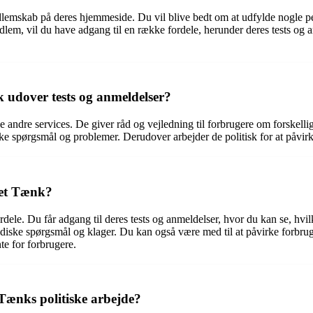
emskab på deres hjemmeside. Du vil blive bedt om at udfylde nogle pe
em, vil du have adgang til en række fordele, herunder deres tests og a
 udover tests og anmeldelser?
 andre services. De giver råd og vejledning til forbrugere om forskell
diske spørgsmål og problemer. Derudover arbejder de politisk for at påvi
det Tænk?
e. Du får adgang til deres tests og anmeldelser, hvor du kan se, hvilke 
ridiske spørgsmål og klager. Du kan også være med til at påvirke forbru
te for forbrugere.
Tænks politiske arbejde?