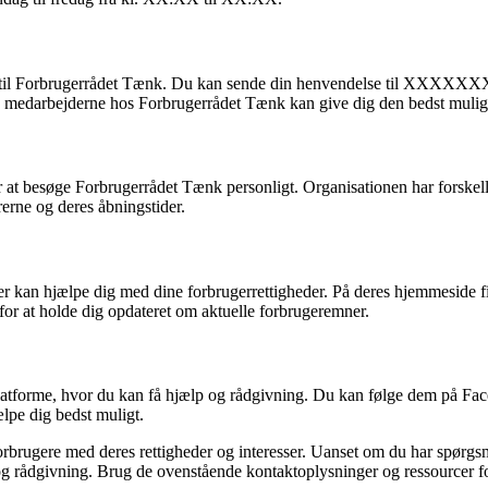
l til Forbrugerrådet Tænk. Du kan sende din henvendelse til XXXXXXXX
 så medarbejderne hos Forbrugerrådet Tænk kan give dig den bedst mulig
at besøge Forbrugerrådet Tænk personligt. Organisationen har forskelli
erne og deres åbningstider.
der kan hjælpe dig med dine forbrugerrettigheder. På deres hjemmeside f
or at holde dig opdateret om aktuelle forbrugeremner.
atforme, hvor du kan få hjælp og rådgivning. Du kan følge dem på Faceb
lpe dig bedst muligt.
forbrugere med deres rettigheder og interesser. Uanset om du har spørgs
g rådgivning. Brug de ovenstående kontaktoplysninger og ressourcer fo