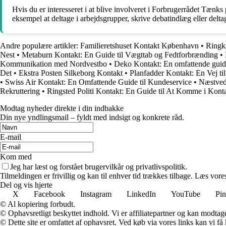
Hvis du er interesseret i at blive involveret i Forbrugerrådet Tænk
eksempel at deltage i arbejdsgrupper, skrive debatindlæg eller del
Andre populære artikler:
Familieretshuset Kontakt København
•
Ringk
Nest
•
Metaburn Kontakt: En Guide til Vægttab og Fedtforbrænding
•
Kommunikation med Nordvestbo
•
Deko Kontakt: En omfattende guide
Det
•
Ekstra Posten Silkeborg Kontakt
•
Planfadder Kontakt: En Vej ti
•
Swiss Air Kontakt: En Omfattende Guide til Kundeservice
•
Næstved
Rekruttering
•
Ringsted Politi Kontakt: En Guide til At Komme i Konta
Modtag nyheder direkte i din indbakke
Din nye yndlingsmail – fyldt med indsigt og konkrete råd.
E-mail
Kom med
Jeg har læst og forstået brugervilkår og privatlivspolitik.
Tilmeldingen er frivillig og kan til enhver tid trækkes tilbage. Læs vores
Del og vis hjerte
X
Facebook
Instagram
LinkedIn
YouTube
Pin
© Al kopiering forbudt.
© Ophavsretligt beskyttet indhold. Vi er affiliatepartner og kan modtag
© Dette site er omfattet af ophavsret. Ved køb via vores links kan vi 