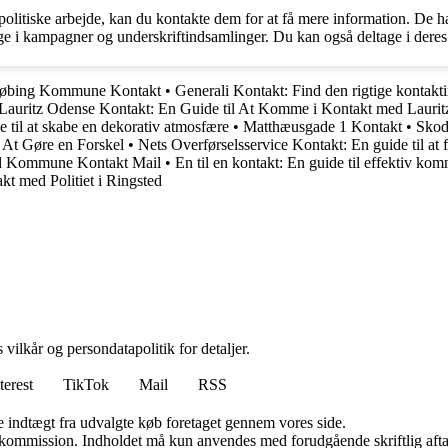
s politiske arbejde, kan du kontakte dem for at få mere information. De
tage i kampagner og underskriftindsamlinger. Du kan også deltage i dere
øbing Kommune Kontakt
•
Generali Kontakt: Find den rigtige kontakt
Lauritz Odense Kontakt: En Guide til At Komme i Kontakt med Laurit
 til at skabe en dekorativ atmosfære
•
Matthæusgade 1 Kontakt
•
Skod
l At Gøre en Forskel
•
Nets Overførselsservice Kontakt: En guide til at 
 Kommune Kontakt Mail
•
En til en kontakt: En guide til effektiv ko
kt med Politiet i Ringsted
 vilkår og persondatapolitik for detaljer.
terest
TikTok
Mail
RSS
e indtægt fra udvalgte køb foretaget gennem vores side.
få kommission. Indholdet må kun anvendes med forudgående skriftlig afta