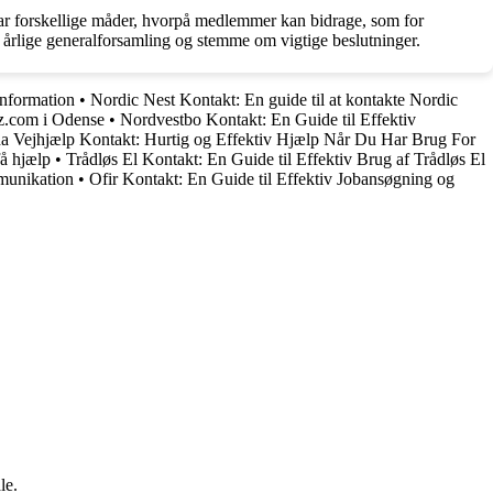
 har forskellige måder, hvorpå medlemmer kan bidrage, som for
s årlige generalforsamling og stemme om vigtige beslutninger.
information
•
Nordic Nest Kontakt: En guide til at kontakte Nordic
z.com i Odense
•
Nordvestbo Kontakt: En Guide til Effektiv
a Vejhjælp Kontakt: Hurtig og Effektiv Hjælp Når Du Har Brug For
få hjælp
•
Trådløs El Kontakt: En Guide til Effektiv Brug af Trådløs El
mmunikation
•
Ofir Kontakt: En Guide til Effektiv Jobansøgning og
le.