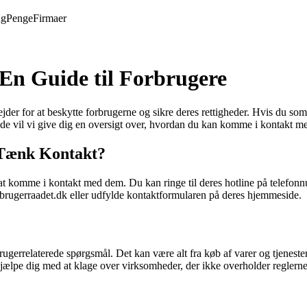
ng
Penge
Firmaer
En Guide til Forbrugere
jder for at beskytte forbrugerne og sikre deres rettigheder. Hvis du so
de vil vi give dig en oversigt over, hvordan du kan komme i kontakt me
 Tænk Kontakt?
at komme i kontakt med dem. Du kan ringe til deres hotline på telefonn
rugerraadet.dk eller udfylde kontaktformularen på deres hjemmeside.
gerrelaterede spørgsmål. Det kan være alt fra køb af varer og tjenester
jælpe dig med at klage over virksomheder, der ikke overholder reglerne