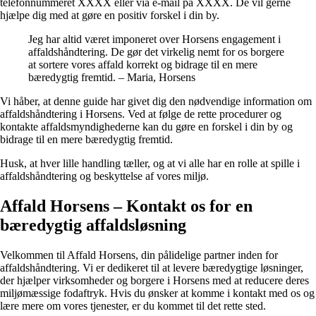
telefonnummeret XXXX eller via e-mail på XXXX. De vil gerne
hjælpe dig med at gøre en positiv forskel i din by.
Jeg har altid været imponeret over Horsens engagement i
affaldshåndtering. De gør det virkelig nemt for os borgere
at sortere vores affald korrekt og bidrage til en mere
bæredygtig fremtid. – Maria, Horsens
Vi håber, at denne guide har givet dig den nødvendige information om
affaldshåndtering i Horsens. Ved at følge de rette procedurer og
kontakte affaldsmyndighederne kan du gøre en forskel i din by og
bidrage til en mere bæredygtig fremtid.
Husk, at hver lille handling tæller, og at vi alle har en rolle at spille i
affaldshåndtering og beskyttelse af vores miljø.
Affald Horsens – Kontakt os for en
bæredygtig affaldsløsning
Velkommen til Affald Horsens, din pålidelige partner inden for
affaldshåndtering. Vi er dedikeret til at levere bæredygtige løsninger,
der hjælper virksomheder og borgere i Horsens med at reducere deres
miljømæssige fodaftryk. Hvis du ønsker at komme i kontakt med os og
lære mere om vores tjenester, er du kommet til det rette sted.