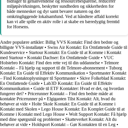
bidrager til genanvendelse og ressourcebesparelse, reducerer
miljøpåvirkningen, beskytter sundheden og sikkerheden for
både mennesker og dyr samt bevarer naturen og det
omkringliggende lokalsamfund. Ved at håndtere affald korrekt
kan vi alle spille en aktiv rolle i at skabe en bæredygtig fremtid
for Horsens.
Andre populære artikler:
Billig VVS Kontakt: Find den bedste og
billigste VVS-installatør
•
Swiss Air Kontakt: En Omfattende Guide til
Kundeservice
•
Startour Kontakt: En Guide til at Komme i Kontakt
med Startour
•
Kontakt Dachser: En Omfattende Guide
•
VUC
Holstebro Kontakt: Find den rette vej til din uddannelse
•
Telmore
Kontakt – Få hjælp og support til dit Telmore-abonnement
•
Tuborg
Kontakt: En Guide til Effektiv Kommunikation
•
Sportmaster Kontakt
– Find Kontaktoplysninger til Sportmaster
•
Skive Folkeblad Kontakt:
En Omfattende Guide
•
Lab3D Kontakt: En Guide til Effektiv
Kommunikation
•
Guide til ETF Kontakter: Hvad er det, og hvordan
fungerer det?
•
Pricerunner Kontakt – Find den bedste måde at
kontakte Pricerunner på
•
Elgiganten Tilst Kontakt: Alt, hvad du
behøver at vide
•
Holte Skole Kontakt: En Guide til at Komme i
Kontakt med Skolen
•
Lego House Kontakt: En Komplet Guide til at
Komme i Kontakt med Lego House
•
Wolt Support Kontakt: Få hjælp
med dine spørgsmål og problemer
•
Skatteverket Kontakt: Alt du
behøver at vide
•
Holdsport Kontakt – Gør Kontakten til en Leg
•