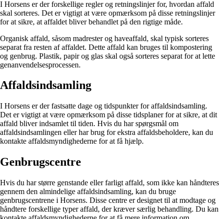
I Horsens er der forskellige regler og retningslinjer for, hvordan affald
skal sorteres. Det er vigtigt at være opmærksom på disse retningslinjer
for at sikre, at affaldet bliver behandlet på den rigtige måde.
Organisk affald, såsom madrester og haveaffald, skal typisk sorteres
separat fra resten af affaldet. Dette affald kan bruges til kompostering
og genbrug. Plastik, papir og glas skal også sorteres separat for at lette
genanvendelsesprocessen.
Affaldsindsamling
I Horsens er der fastsatte dage og tidspunkter for affaldsindsamling.
Det er vigtigt at være opmærksom på disse tidsplaner for at sikre, at dit
affald bliver indsamlet til tiden. Hvis du har spørgsmål om
affaldsindsamlingen eller har brug for ekstra affaldsbeholdere, kan du
kontakte affaldsmyndighederne for at få hjælp.
Genbrugscentre
Hvis du har større genstande eller farligt affald, som ikke kan håndteres
gennem den almindelige affaldsindsamling, kan du bruge
genbrugscentrene i Horsens. Disse centre er designet til at modtage og
håndtere forskellige typer affald, der kræver særlig behandling. Du kan
kontakte affaldsmyndighederne for at få mere information om