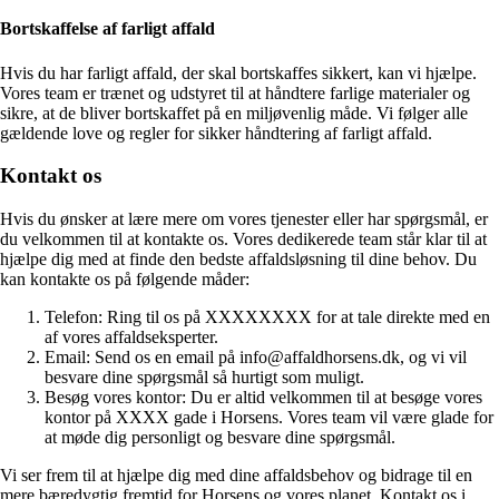
Bortskaffelse af farligt affald
Hvis du har farligt affald, der skal bortskaffes sikkert, kan vi hjælpe.
Vores team er trænet og udstyret til at håndtere farlige materialer og
sikre, at de bliver bortskaffet på en miljøvenlig måde. Vi følger alle
gældende love og regler for sikker håndtering af farligt affald.
Kontakt os
Hvis du ønsker at lære mere om vores tjenester eller har spørgsmål, er
du velkommen til at kontakte os. Vores dedikerede team står klar til at
hjælpe dig med at finde den bedste affaldsløsning til dine behov. Du
kan kontakte os på følgende måder:
Telefon: Ring til os på XXXXXXXX for at tale direkte med en
af vores affaldseksperter.
Email: Send os en email på info@affaldhorsens.dk, og vi vil
besvare dine spørgsmål så hurtigt som muligt.
Besøg vores kontor: Du er altid velkommen til at besøge vores
kontor på XXXX gade i Horsens. Vores team vil være glade for
at møde dig personligt og besvare dine spørgsmål.
Vi ser frem til at hjælpe dig med dine affaldsbehov og bidrage til en
mere bæredygtig fremtid for Horsens og vores planet. Kontakt os i