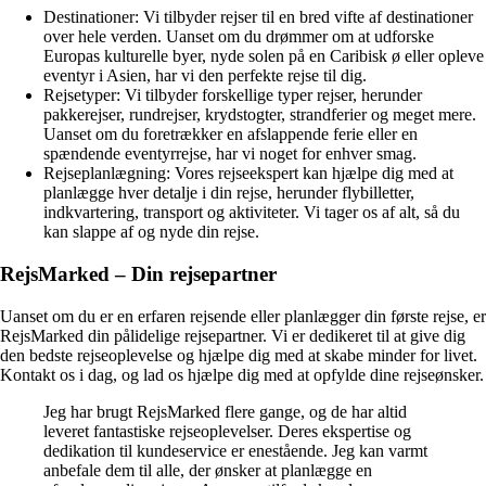
Destinationer: Vi tilbyder rejser til en bred vifte af destinationer
over hele verden. Uanset om du drømmer om at udforske
Europas kulturelle byer, nyde solen på en Caribisk ø eller opleve
eventyr i Asien, har vi den perfekte rejse til dig.
Rejsetyper: Vi tilbyder forskellige typer rejser, herunder
pakkerejser, rundrejser, krydstogter, strandferier og meget mere.
Uanset om du foretrækker en afslappende ferie eller en
spændende eventyrrejse, har vi noget for enhver smag.
Rejseplanlægning: Vores rejseekspert kan hjælpe dig med at
planlægge hver detalje i din rejse, herunder flybilletter,
indkvartering, transport og aktiviteter. Vi tager os af alt, så du
kan slappe af og nyde din rejse.
RejsMarked – Din rejsepartner
Uanset om du er en erfaren rejsende eller planlægger din første rejse, er
RejsMarked din pålidelige rejsepartner. Vi er dedikeret til at give dig
den bedste rejseoplevelse og hjælpe dig med at skabe minder for livet.
Kontakt os i dag, og lad os hjælpe dig med at opfylde dine rejseønsker.
Jeg har brugt RejsMarked flere gange, og de har altid
leveret fantastiske rejseoplevelser. Deres ekspertise og
dedikation til kundeservice er enestående. Jeg kan varmt
anbefale dem til alle, der ønsker at planlægge en