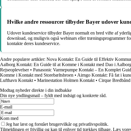
Hvilke andre ressourcer tilbyder Bayer udover kun
Udover kundeservice tilbyder Bayer normalt en bred vifte af yderliger
download, og muligvis også webinars eller træningsprogrammer for 
kontakte deres kundeservice.
Andre populære artikler:
Nova Kontakt: En Guide til Effektiv Kommun
Aalborg Kontakt: En Guide til at Komme i Kontakt med Dao i Aalbor
Rejseoplevelser
•
Panasonic Varmepumpe Kontakt – En Komplet Gui
Komme i Kontakt med Storebæltsbroen
•
Airngo Kontakt: Få fat i kun
Lufthavn Kontakt
•
Marinestation Holmen Kontakt
•
Cirque Bredbånd 
Modtag nyheder direkte i din indbakke
Din nye yndlingsmail – fyldt med indsigt og konkrete råd.
E-mail
Kom med
Jeg har læst og forstået brugervilkår og privatlivspolitik.
Tilmeldingen er frivillig og kan til enhver tid trækkes tilbage. Læs vores