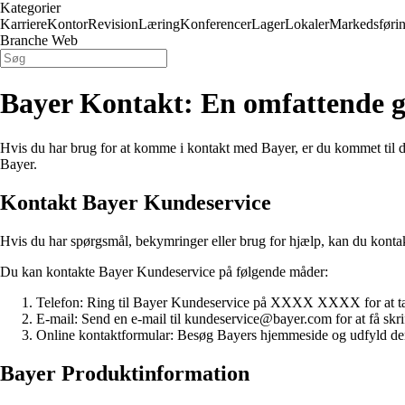
Kategorier
Karriere
Kontor
Revision
Læring
Konferencer
Lager
Lokaler
Markedsføri
Branche Web
Bayer Kontakt: En omfattende g
Hvis du har brug for at komme i kontakt med Bayer, er du kommet til det
Bayer.
Kontakt Bayer Kundeservice
Hvis du har spørgsmål, bekymringer eller brug for hjælp, kan du kontak
Du kan kontakte Bayer Kundeservice på følgende måder:
Telefon: Ring til Bayer Kundeservice på XXXX XXXX for at ta
E-mail: Send en e-mail til kundeservice@bayer.com for at få skrif
Online kontaktformular: Besøg Bayers hjemmeside og udfyld den o
Bayer Produktinformation