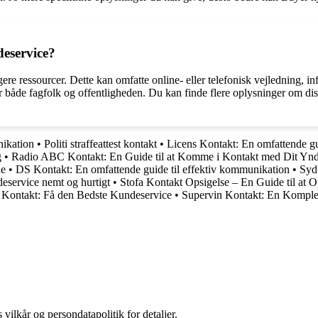
deservice?
e ressourcer. Dette kan omfatte online- eller telefonisk vejledning, info
både fagfolk og offentligheden. Du kan finde flere oplysninger om diss
ikation
•
Politi straffeattest kontakt
•
Licens Kontakt: En omfattende gu
g
•
Radio ABC Kontakt: En Guide til at Komme i Kontakt med Dit Yndl
de
•
DS Kontakt: En omfattende guide til effektiv kommunikation
•
Syd
deservice nemt og hurtigt
•
Stofa Kontakt Opsigelse – En Guide til at 
Kontakt: Få den Bedste Kundeservice
•
Supervin Kontakt: En Komplet
 vilkår og persondatapolitik for detaljer.