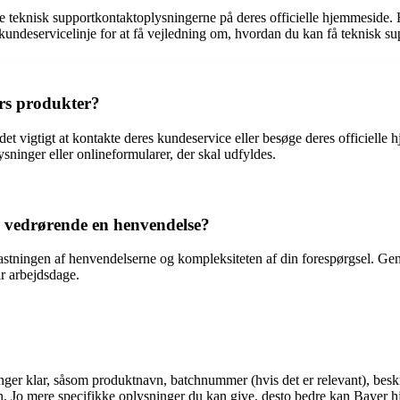
 teknisk supportkontaktoplysningerne på deres officielle hjemmeside. Her
 kundeservicelinje for at få vejledning om, hvordan du kan få teknisk su
rs produkter?
et vigtigt at kontakte deres kundeservice eller besøge deres officielle
sninger eller onlineformularer, der skal udfyldes.
er vedrørende en henvendelse?
lastningen af henvendelserne og kompleksiteten af din forespørgsel. Gen
ar arbejdsdage.
nger klar, såsom produktnavn, batchnummer (hvis det er relevant), beskr
en. Jo mere specifikke oplysninger du kan give, desto bedre kan Bayer h