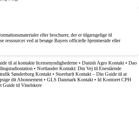
rmationsmaterialer eller brochurer, der er tilgængelige til
e ressourcer ved at besøge Bayers officielle hjemmeside eller
ide til at kontakte licensmyndighederne
•
Danish Agro Kontakt
•
Dao
ingsradiostation
•
Nortlander Kontakt: Din Vej til Enestående
trafik Sønderborg Kontakt
•
Storebælt Kontakt – Din Guide til at
Opsige dit Abonnement
•
GLS Danmark Kontakt
•
Id Kontoret CPH
 Guide til Vinelskere