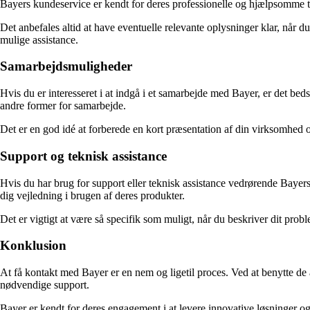
Bayers kundeservice er kendt for deres professionelle og hjælpsomme til
Det anbefales altid at have eventuelle relevante oplysninger klar, når
mulige assistance.
Samarbejdsmuligheder
Hvis du er interesseret i at indgå i et samarbejde med Bayer, er det bed
andre former for samarbejde.
Det er en god idé at forberede en kort præsentation af din virksomhed 
Support og teknisk assistance
Hvis du har brug for support eller teknisk assistance vedrørende Bayers
dig vejledning i brugen af deres produkter.
Det er vigtigt at være så specifik som muligt, når du beskriver dit prob
Konklusion
At få kontakt med Bayer er en nem og ligetil proces. Ved at benytte de a
nødvendige support.
Bayer er kendt for deres engagement i at levere innovative løsninger o