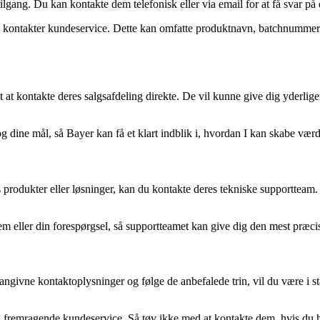
gang. Du kan kontakte dem telefonisk eller via email for at få svar på 
 du kontakter kundeservice. Dette kan omfatte produktnavn, batchnummer 
st at kontakte deres salgsafdeling direkte. De vil kunne give dig yderlig
og dine mål, så Bayer kan få et klart indblik i, hvordan I kan skabe væ
 produkter eller løsninger, kan du kontakte deres tekniske supportteam.
lem eller din forespørgsel, så supportteamet kan give dig den mest præci
ngivne kontaktoplysninger og følge de anbefalede trin, vil du være i stan
g fremragende kundeservice. Så tøv ikke med at kontakte dem, hvis du ha