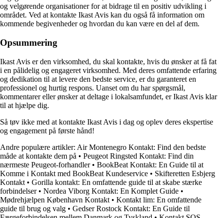
og velgørende organisationer for at bidrage til en positiv udvikling i
området. Ved at kontakte Ikast Avis kan du også få information om
kommende begivenheder og hvordan du kan være en del af dem.
Opsummering
Ikast Avis er den virksomhed, du skal kontakte, hvis du ønsker at få fat
i en pålidelig og engageret virksomhed. Med deres omfattende erfaring
og dedikation til at levere den bedste service, er du garanteret en
professionel og hurtig respons. Uanset om du har spørgsmål,
kommentarer eller ønsker at deltage i lokalsamfundet, er Ikast Avis klar
til at hjælpe dig.
Så tøv ikke med at kontakte Ikast Avis i dag og oplev deres ekspertise
og engagement på første hånd!
Andre populære artikler:
Air Montenegro Kontakt: Find den bedste
måde at kontakte dem på
•
Peugeot Ringsted Kontakt: Find din
nærmeste Peugeot-forhandler
•
BookBeat Kontakt: En Guide til at
Komme i Kontakt med BookBeat Kundeservice
•
Skifteretten Esbjerg
Kontakt
•
Gorilla kontakt: En omfattende guide til at skabe stærke
forbindelser
•
Nordea Viborg Kontakt: En Komplet Guide
•
Mødrehjælpen København Kontakt
•
Kontakt lim: En omfattende
guide til brug og valg
•
Gedser Rostock Kontakt: En Guide til
Færgeforbindelsen mellem Danmark og Tyskland
•
Kontakt SOS