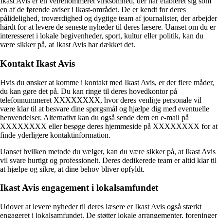
Ikast Avis er en velrenommeret virksomhed, der har etableret sig som
en af de førende aviser i Ikast-området. De er kendt for deres
pålidelighed, troværdighed og dygtige team af journalister, der arbejder
hårdt for at levere de seneste nyheder til deres læsere. Uanset om du er
interesseret i lokale begivenheder, sport, kultur eller politik, kan du
være sikker på, at Ikast Avis har dækket det.
Kontakt Ikast Avis
Hvis du ønsker at komme i kontakt med Ikast Avis, er der flere måder,
du kan gøre det på. Du kan ringe til deres hovedkontor på
telefonnummeret XXXXXXXX, hvor deres venlige personale vil
være klar til at besvare dine spørgsmål og hjælpe dig med eventuelle
henvendelser. Alternativt kan du også sende dem en e-mail på
XXXXXXXX eller besøge deres hjemmeside på XXXXXXXX for at
finde yderligere kontaktinformation.
Uanset hvilken metode du vælger, kan du være sikker på, at Ikast Avis
vil svare hurtigt og professionelt. Deres dedikerede team er altid klar til
at hjælpe og sikre, at dine behov bliver opfyldt.
Ikast Avis engagement i lokalsamfundet
Udover at levere nyheder til deres læsere er Ikast Avis også stærkt
engageret i lokalsamfundet. De støtter lokale arrangementer, foreninger