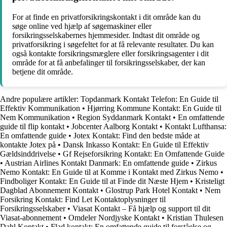
For at finde en privatforsikringskontakt i dit område kan du
søge online ved hjælp af søgemaskiner eller
forsikringsselskabernes hjemmesider. Indtast dit område og
privatforsikring i søgefeltet for at få relevante resultater. Du kan
også kontakte forsikringsmæglere eller forsikringsagenter i dit
område for at få anbefalinger til forsikringsselskaber, der kan
betjene dit område.
Andre populære artikler:
Topdanmark Kontakt Telefon: En Guide til
Effektiv Kommunikation
•
Hjørring Kommune Kontakt: En Guide til
Nem Kommunikation
•
Region Syddanmark Kontakt
•
En omfattende
guide til flip kontakt
•
Jobcenter Aalborg Kontakt
•
Kontakt Lufthansa:
En omfattende guide
•
Jotex Kontakt: Find den bedste måde at
kontakte Jotex på
•
Dansk Inkasso Kontakt: En Guide til Effektiv
Gældsinddrivelse
•
Gf Rejseforsikring Kontakt: En Omfattende Guide
•
Austrian Airlines Kontakt Danmark: En omfattende guide
•
Zirkus
Nemo Kontakt: En Guide til at Komme i Kontakt med Zirkus Nemo
•
Findboliger Kontakt: En Guide til at Finde dit Næste Hjem
•
Kristeligt
Dagblad Abonnement Kontakt
•
Glostrup Park Hotel Kontakt
•
Nem
Forsikring Kontakt: Find Let Kontaktoplysninger til
Forsikringsselskaber
•
Viasat Kontakt – Få hjælp og support til dit
Viasat-abonnement
•
Omdeler Nordjyske Kontakt
•
Kristian Thulesen
Dahl Kontakt
•
Flad kontakt: En omfattende guide til forståelse og