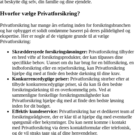
at beskytte dig selv, din familie og dine ejendele.
Hvorfor vælge Privatforsikring?
Privatforsikring har mange års erfaring inden for forsikringsbranchen
og har opbygget et solidt omdømme baseret på deres pålidelighed og
ekspertise. Her er nogle af de vigtigste grunde til at vælge
Privatforsikring:
Skræddersyede forsikringsløsninger:
Privatforsikring tilbyder
en bred vifte af forsikringsprodukter, der kan tilpasses dine
specifikke behov. Uanset om du har brug for en bilforsikring, en
indboforsikring eller en rejseforsikring, kan Privatforsikring
hjælpe dig med at finde den bedste dækning til dine krav.
Konkurrencedygtige priser:
Privatforsikring stræber efter at
tilbyde konkurrencedygtige priser, så du kan få den bedste
forsikringsdækning til en overkommelig pris. Ved at
sammenligne forskellige forsikringsmuligheder kan
Privatforsikring hjælpe dig med at finde den bedste løsning
inden for dit budget.
Effektiv kundeservice:
Privatforsikring har et dedikeret team af
forsikringsrådgivere, der er klar til at hjælpe dig med eventuelle
spørgsmål eller bekymringer. Du kan nemt komme i kontakt
med Privatforsikring via deres kontaktformular eller telefonisk,
og de vil straks tage sig af dine henvendelser.