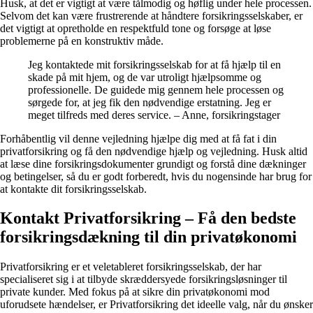
Husk, at det er vigtigt at være tålmodig og høflig under hele processen.
Selvom det kan være frustrerende at håndtere forsikringsselskaber, er
det vigtigt at opretholde en respektfuld tone og forsøge at løse
problemerne på en konstruktiv måde.
Jeg kontaktede mit forsikringsselskab for at få hjælp til en
skade på mit hjem, og de var utroligt hjælpsomme og
professionelle. De guidede mig gennem hele processen og
sørgede for, at jeg fik den nødvendige erstatning. Jeg er
meget tilfreds med deres service. – Anne, forsikringstager
Forhåbentlig vil denne vejledning hjælpe dig med at få fat i din
privatforsikring og få den nødvendige hjælp og vejledning. Husk altid
at læse dine forsikringsdokumenter grundigt og forstå dine dækninger
og betingelser, så du er godt forberedt, hvis du nogensinde har brug for
at kontakte dit forsikringsselskab.
Kontakt Privatforsikring – Få den bedste
forsikringsdækning til din privatøkonomi
Privatforsikring er et veletableret forsikringsselskab, der har
specialiseret sig i at tilbyde skræddersyede forsikringsløsninger til
private kunder. Med fokus på at sikre din privatøkonomi mod
uforudsete hændelser, er Privatforsikring det ideelle valg, når du ønsker