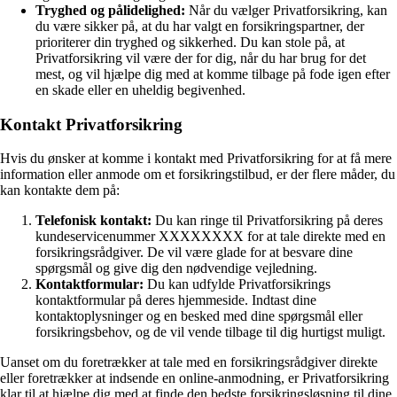
Tryghed og pålidelighed:
Når du vælger Privatforsikring, kan
du være sikker på, at du har valgt en forsikringspartner, der
prioriterer din tryghed og sikkerhed. Du kan stole på, at
Privatforsikring vil være der for dig, når du har brug for det
mest, og vil hjælpe dig med at komme tilbage på fode igen efter
en skade eller en uheldig begivenhed.
Kontakt Privatforsikring
Hvis du ønsker at komme i kontakt med Privatforsikring for at få mere
information eller anmode om et forsikringstilbud, er der flere måder, du
kan kontakte dem på:
Telefonisk kontakt:
Du kan ringe til Privatforsikring på deres
kundeservicenummer XXXXXXXX for at tale direkte med en
forsikringsrådgiver. De vil være glade for at besvare dine
spørgsmål og give dig den nødvendige vejledning.
Kontaktformular:
Du kan udfylde Privatforsikrings
kontaktformular på deres hjemmeside. Indtast dine
kontaktoplysninger og en besked med dine spørgsmål eller
forsikringsbehov, og de vil vende tilbage til dig hurtigst muligt.
Uanset om du foretrækker at tale med en forsikringsrådgiver direkte
eller foretrækker at indsende en online-anmodning, er Privatforsikring
klar til at hjælpe dig med at finde den bedste forsikringsløsning til dine