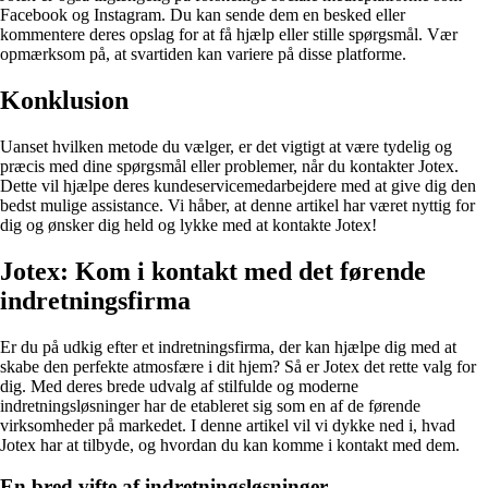
Facebook og Instagram. Du kan sende dem en besked eller
kommentere deres opslag for at få hjælp eller stille spørgsmål. Vær
opmærksom på, at svartiden kan variere på disse platforme.
Konklusion
Uanset hvilken metode du vælger, er det vigtigt at være tydelig og
præcis med dine spørgsmål eller problemer, når du kontakter Jotex.
Dette vil hjælpe deres kundeservicemedarbejdere med at give dig den
bedst mulige assistance. Vi håber, at denne artikel har været nyttig for
dig og ønsker dig held og lykke med at kontakte Jotex!
Jotex: Kom i kontakt med det førende
indretningsfirma
Er du på udkig efter et indretningsfirma, der kan hjælpe dig med at
skabe den perfekte atmosfære i dit hjem? Så er Jotex det rette valg for
dig. Med deres brede udvalg af stilfulde og moderne
indretningsløsninger har de etableret sig som en af de førende
virksomheder på markedet. I denne artikel vil vi dykke ned i, hvad
Jotex har at tilbyde, og hvordan du kan komme i kontakt med dem.
En bred vifte af indretningsløsninger