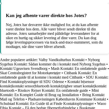
Kan jeg afhente varer direkte hos Jotex?
Nej, Jotex har desværre ikke mulighed for, at du kan afhente
varer direkte hos dem. Alle varer bliver sendt direkte til din
adresse. Jotex samarbejder med pålidelige leverandører for at
sikre en hurtig og sikker levering af dine varer. Du kan dog
følge leveringsprocessen via track-and-trace-nummeret, som du
modtager, når dine varer bliver afsendt.
Andre populære artikler:
Valby Vandkulturhus Kontakt
•
Nyborg
Sygehus Kontakt: Sådan kommer du i kontakt med Nyborg Sygehus
•
Kontakt Ugeavisen Svendborg
•
Mash Kontakt: En omfattende guide
•
Skat Centralregistret for Motorkøretøjer
•
Citibank Kontakt: En
omfattende guide til at komme i kontakt med Citibank
•
SDU Kontakt:
Find Kontaktoplysninger til SDU Odense
•
Kontakt bt|sensor
kontakt|kontakt sensor|bluetooth kontakt|zigbee smart kontakt|kontakt
bluetooth
•
Risskov Rejser Kontakt: En omfattende guide
•
Mini
Kontakt: En Komplet Guide til Brug og Installation
•
Bring Kontakt
Mail og Telefon
•
Pladsanvisningen Københavns Kommune Kontakt
•
Schulstad Kontakt: En Guide til at Finde Kontaktoplysninger
•
Waoo
Fibia Kontakt – Få den bedste fibernetforbindelse
•
Bookmate