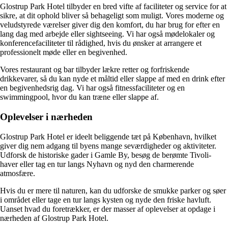
Glostrup Park Hotel tilbyder en bred vifte af faciliteter og service for at
sikre, at dit ophold bliver så behageligt som muligt. Vores moderne og
veludstyrede værelser giver dig den komfort, du har brug for efter en
lang dag med arbejde eller sightseeing. Vi har også mødelokaler og
konferencefaciliteter til rådighed, hvis du ønsker at arrangere et
professionelt møde eller en begivenhed.
Vores restaurant og bar tilbyder lækre retter og forfriskende
drikkevarer, så du kan nyde et måltid eller slappe af med en drink efter
en begivenhedsrig dag. Vi har også fitnessfaciliteter og en
swimmingpool, hvor du kan træne eller slappe af.
Oplevelser i nærheden
Glostrup Park Hotel er ideelt beliggende tæt på København, hvilket
giver dig nem adgang til byens mange seværdigheder og aktiviteter.
Udforsk de historiske gader i Gamle By, besøg de berømte Tivoli-
haver eller tag en tur langs Nyhavn og nyd den charmerende
atmosfære.
Hvis du er mere til naturen, kan du udforske de smukke parker og søer
i området eller tage en tur langs kysten og nyde den friske havluft.
Uanset hvad du foretrækker, er der masser af oplevelser at opdage i
nærheden af Glostrup Park Hotel.