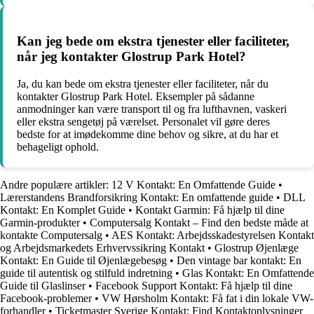
Kan jeg bede om ekstra tjenester eller faciliteter,
når jeg kontakter Glostrup Park Hotel?
Ja, du kan bede om ekstra tjenester eller faciliteter, når du
kontakter Glostrup Park Hotel. Eksempler på sådanne
anmodninger kan være transport til og fra lufthavnen, vaskeri
eller ekstra sengetøj på værelset. Personalet vil gøre deres
bedste for at imødekomme dine behov og sikre, at du har et
behageligt ophold.
Andre populære artikler:
12 V Kontakt: En Omfattende Guide
•
Lærerstandens Brandforsikring Kontakt: En omfattende guide
•
DLL
Kontakt: En Komplet Guide
•
Kontakt Garmin: Få hjælp til dine
Garmin-produkter
•
Computersalg Kontakt – Find den bedste måde at
kontakte Computersalg
•
AES Kontakt: Arbejdsskadestyrelsen Kontakt
og Arbejdsmarkedets Erhvervssikring Kontakt
•
Glostrup Øjenlæge
Kontakt: En Guide til Øjenlægebesøg
•
Den vintage bar kontakt: En
guide til autentisk og stilfuld indretning
•
Glas Kontakt: En Omfattende
Guide til Glaslinser
•
Facebook Support Kontakt: Få hjælp til dine
Facebook-problemer
•
VW Hørsholm Kontakt: Få fat i din lokale VW-
forhandler
•
Ticketmaster Sverige Kontakt: Find Kontaktoplysninger