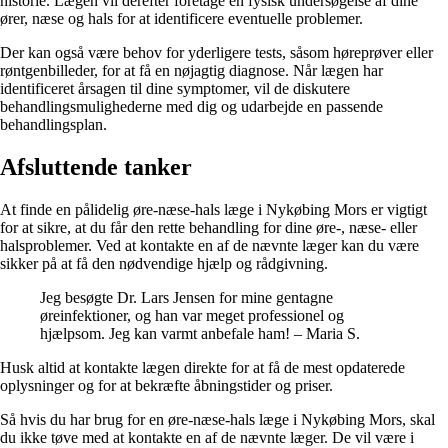
historie. Lægen vil derefter foretage en fysisk undersøgelse af dine
ører, næse og hals for at identificere eventuelle problemer.
Der kan også være behov for yderligere tests, såsom høreprøver eller
røntgenbilleder, for at få en nøjagtig diagnose. Når lægen har
identificeret årsagen til dine symptomer, vil de diskutere
behandlingsmulighederne med dig og udarbejde en passende
behandlingsplan.
Afsluttende tanker
At finde en pålidelig øre-næse-hals læge i Nykøbing Mors er vigtigt
for at sikre, at du får den rette behandling for dine øre-, næse- eller
halsproblemer. Ved at kontakte en af de nævnte læger kan du være
sikker på at få den nødvendige hjælp og rådgivning.
Jeg besøgte Dr. Lars Jensen for mine gentagne
øreinfektioner, og han var meget professionel og
hjælpsom. Jeg kan varmt anbefale ham! – Maria S.
Husk altid at kontakte lægen direkte for at få de mest opdaterede
oplysninger og for at bekræfte åbningstider og priser.
Så hvis du har brug for en øre-næse-hals læge i Nykøbing Mors, skal
du ikke tøve med at kontakte en af de nævnte læger. De vil være i