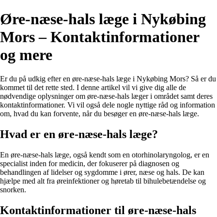
Øre-næse-hals læge i Nykøbing
Mors – Kontaktinformationer
og mere
Er du på udkig efter en øre-næse-hals læge i Nykøbing Mors? Så er du
kommet til det rette sted. I denne artikel vil vi give dig alle de
nødvendige oplysninger om øre-næse-hals læger i området samt deres
kontaktinformationer. Vi vil også dele nogle nyttige råd og information
om, hvad du kan forvente, når du besøger en øre-næse-hals læge.
Hvad er en øre-næse-hals læge?
En øre-næse-hals læge, også kendt som en otorhinolaryngolog, er en
specialist inden for medicin, der fokuserer på diagnosen og
behandlingen af lidelser og sygdomme i ører, næse og hals. De kan
hjælpe med alt fra øreinfektioner og høretab til bihulebetændelse og
snorken.
Kontaktinformationer til øre-næse-hals