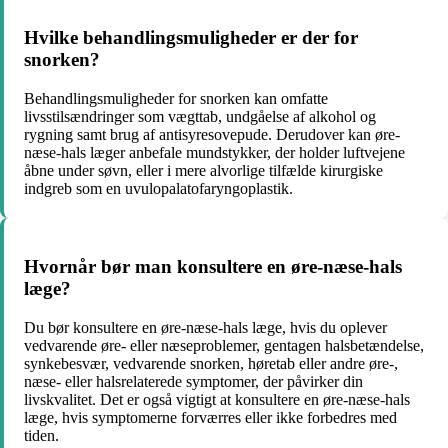
Hvilke behandlingsmuligheder er der for
snorken?
Behandlingsmuligheder for snorken kan omfatte
livsstilsændringer som vægttab, undgåelse af alkohol og
rygning samt brug af antisyresovepude. Derudover kan øre-
næse-hals læger anbefale mundstykker, der holder luftvejene
åbne under søvn, eller i mere alvorlige tilfælde kirurgiske
indgreb som en uvulopalatofaryngoplastik.
Hvornår bør man konsultere en øre-næse-hals
læge?
Du bør konsultere en øre-næse-hals læge, hvis du oplever
vedvarende øre- eller næseproblemer, gentagen halsbetændelse,
synkebesvær, vedvarende snorken, høretab eller andre øre-,
næse- eller halsrelaterede symptomer, der påvirker din
livskvalitet. Det er også vigtigt at konsultere en øre-næse-hals
læge, hvis symptomerne forværres eller ikke forbedres med
tiden.