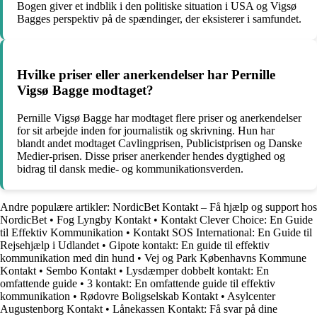
Bogen giver et indblik i den politiske situation i USA og Vigsø
Bagges perspektiv på de spændinger, der eksisterer i samfundet.
Hvilke priser eller anerkendelser har Pernille
Vigsø Bagge modtaget?
Pernille Vigsø Bagge har modtaget flere priser og anerkendelser
for sit arbejde inden for journalistik og skrivning. Hun har
blandt andet modtaget Cavlingprisen, Publicistprisen og Danske
Medier-prisen. Disse priser anerkender hendes dygtighed og
bidrag til dansk medie- og kommunikationsverden.
Andre populære artikler:
NordicBet Kontakt – Få hjælp og support hos
NordicBet
•
Fog Lyngby Kontakt
•
Kontakt Clever Choice: En Guide
til Effektiv Kommunikation
•
Kontakt SOS International: En Guide til
Rejsehjælp i Udlandet
•
Gipote kontakt: En guide til effektiv
kommunikation med din hund
•
Vej og Park Københavns Kommune
Kontakt
•
Sembo Kontakt
•
Lysdæmper dobbelt kontakt: En
omfattende guide
•
3 kontakt: En omfattende guide til effektiv
kommunikation
•
Rødovre Boligselskab Kontakt
•
Asylcenter
Augustenborg Kontakt
•
Lånekassen Kontakt: Få svar på dine