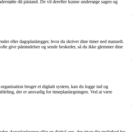
understøtte dit påstand. De vil derefter kunne undersøge sagen og
ender eller dagsplanlægger, hvor du skriver dine timer ned manuelt.
an ofte give påmindelser og sende beskeder, så du ikke glemmer dine
n organisation bruger et digitalt system, kan du logge ind og
 afdeling, der er ansvarlig for timeplanlægningen. Ved at være
ender, dagsplanlægger eller en digital app, der giver dig mulighed for