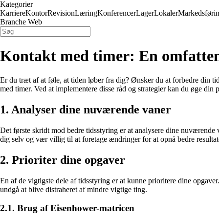
Kategorier
Karriere
Kontor
Revision
Læring
Konferencer
Lager
Lokaler
Markedsføri
Branche Web
Kontakt med timer: En omfattend
Er du træt af at føle, at tiden løber fra dig? Ønsker du at forbedre din 
med timer. Ved at implementere disse råd og strategier kan du øge din pr
1. Analyser dine nuværende vaner
Det første skridt mod bedre tidsstyring er at analysere dine nuværende v
dig selv og vær villig til at foretage ændringer for at opnå bedre resultat
2. Prioriter dine opgaver
En af de vigtigste dele af tidsstyring er at kunne prioritere dine opgav
undgå at blive distraheret af mindre vigtige ting.
2.1. Brug af Eisenhower-matricen