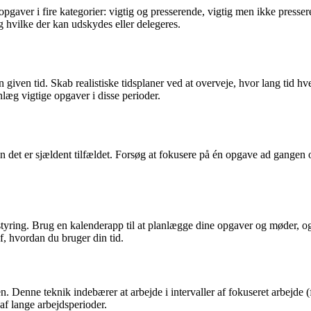
opgaver i fire kategorier: vigtig og presserende, vigtig men ikke presse
g hvilke der kan udskydes eller delegeres.
 given tid. Skab realistiske tidsplaner ved at overveje, hvor lang tid hve
æg vigtige opgaver i disse perioder.
 det er sjældent tilfældet. Forsøg at fokusere på én opgave ad gangen og
styring. Brug en kalenderapp til at planlægge dine opgaver og møder, o
af, hvordan du bruger din tid.
Denne teknik indebærer at arbejde i intervaller af fokuseret arbejde (f.e
af lange arbejdsperioder.