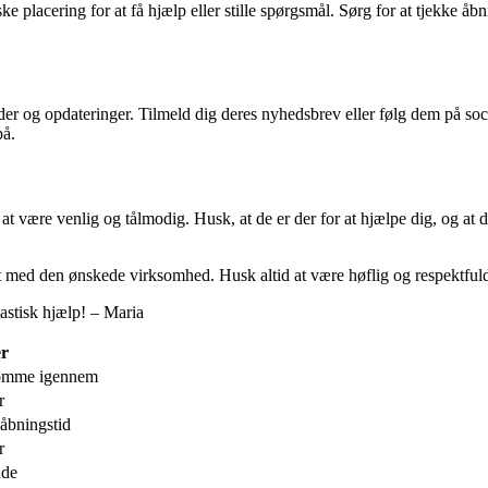
 placering for at få hjælp eller stille spørgsmål. Sørg for at tjekke åbn
er og opdateringer. Tilmeld dig deres nyhedsbrev eller følg dem på soci
på.
 være venlig og tålmodig. Husk, at de er der for at hjælpe dig, og at
kt med den ønskede virksomhed. Husk altid at være høflig og respektfuld
tastisk hjælp! – Maria
r
komme igennem
r
åbningstid
r
nde