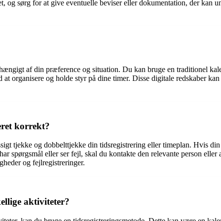
et, og sørg for at give eventuelle beviser eller dokumentation, der kan 
fhængigt af din præference og situation. Du kan bruge en traditionel kal
d at organisere og holde styr på dine timer. Disse digitale redskaber k
eret korrekt?
ssigt tjekke og dobbelttjekke din tidsregistrering eller timeplan. Hvis di
har spørgsmål eller ser fejl, skal du kontakte den relevante person eller
eder og fejlregistreringer.
llige aktiviteter?
tiviteter, kan du bruge en tidsregistreringsmetode. Dette kan være en kal