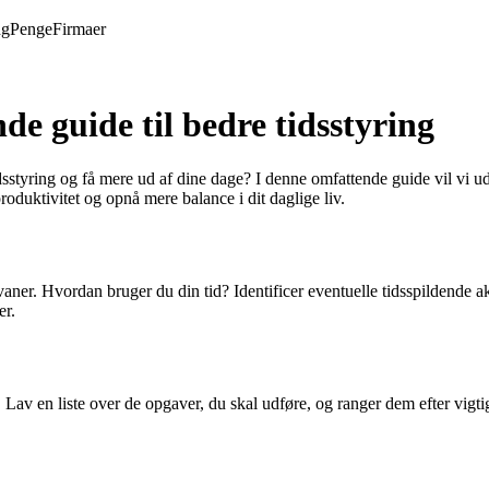
ng
Penge
Firmaer
e guide til bedre tidsstyring
tidsstyring og få mere ud af dine dage? I denne omfattende guide vil vi ud
oduktivitet og opnå mere balance i dit daglige liv.
aner. Hvordan bruger du din tid? Identificer eventuelle tidsspildende ak
er.
er. Lav en liste over de opgaver, du skal udføre, og ranger dem efter vi