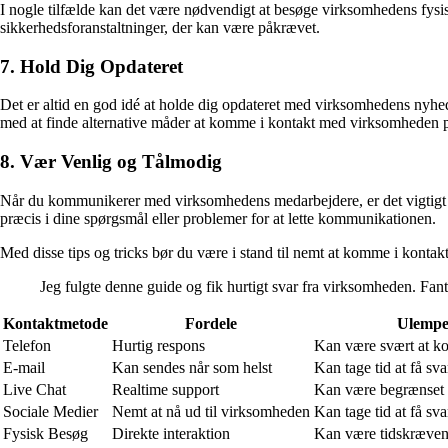
I nogle tilfælde kan det være nødvendigt at besøge virksomhedens fysiske
sikkerhedsforanstaltninger, der kan være påkrævet.
7. Hold Dig Opdateret
Det er altid en god idé at holde dig opdateret med virksomhedens nyhed
med at finde alternative måder at komme i kontakt med virksomheden 
8. Vær Venlig og Tålmodig
Når du kommunikerer med virksomhedens medarbejdere, er det vigtigt at
præcis i dine spørgsmål eller problemer for at lette kommunikationen.
Med disse tips og tricks bør du være i stand til nemt at komme i konta
Jeg fulgte denne guide og fik hurtigt svar fra virksomheden. Fan
Kontaktmetode
Fordele
Ulempe
Telefon
Hurtig respons
Kan være svært at 
E-mail
Kan sendes når som helst
Kan tage tid at få sva
Live Chat
Realtime support
Kan være begrænset 
Sociale Medier
Nemt at nå ud til virksomheden
Kan tage tid at få sva
Fysisk Besøg
Direkte interaktion
Kan være tidskræve