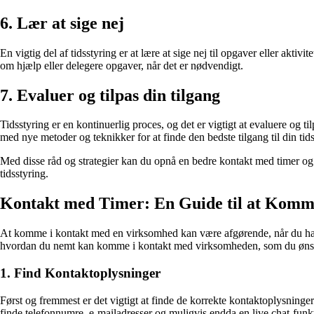
6. Lær at sige nej
En vigtig del af tidsstyring er at lære at sige nej til opgaver eller ak
om hjælp eller delegere opgaver, når det er nødvendigt.
7. Evaluer og tilpas din tilgang
Tidsstyring er en kontinuerlig proces, og det er vigtigt at evaluere og
med nye metoder og teknikker for at finde den bedste tilgang til din tids
Med disse råd og strategier kan du opnå en bedre kontakt med timer og 
tidsstyring.
Kontakt med Timer: En Guide til at Komm
At komme i kontakt med en virksomhed kan være afgørende, når du har s
hvordan du nemt kan komme i kontakt med virksomheden, som du ønsker
1. Find Kontaktoplysninger
Først og fremmest er det vigtigt at finde de korrekte kontaktoplysnin
finde telefonnumre, e-mailadresser og muligvis endda en live chat-funk