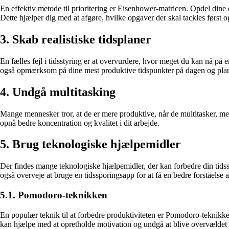
En effektiv metode til prioritering er Eisenhower-matricen. Opdel dine 
Dette hjælper dig med at afgøre, hvilke opgaver der skal tackles først o
3. Skab realistiske tidsplaner
En fælles fejl i tidsstyring er at overvurdere, hvor meget du kan nå på en
også opmærksom på dine mest produktive tidspunkter på dagen og planl
4. Undgå multitasking
Mange mennesker tror, at de er mere produktive, når de multitasker, men
opnå bedre koncentration og kvalitet i dit arbejde.
5. Brug teknologiske hjælpemidler
Der findes mange teknologiske hjælpemidler, der kan forbedre din tids
også overveje at bruge en tidssporingsapp for at få en bedre forståelse 
5.1. Pomodoro-teknikken
En populær teknik til at forbedre produktiviteten er Pomodoro-teknikken. 
kan hjælpe med at opretholde motivation og undgå at blive overvældet 