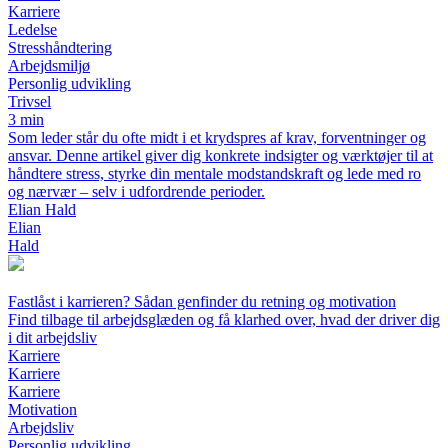
Karriere
Ledelse
Stresshåndtering
Arbejdsmiljø
Personlig udvikling
Trivsel
3 min
Som leder står du ofte midt i et krydspres af krav, forventninger og
ansvar. Denne artikel giver dig konkrete indsigter og værktøjer til at
håndtere stress, styrke din mentale modstandskraft og lede med ro
og nærvær – selv i udfordrende perioder.
Elian Hald
Elian
Hald
Fastlåst i karrieren? Sådan genfinder du retning og motivation
Find tilbage til arbejdsglæden og få klarhed over, hvad der driver dig
i dit arbejdsliv
Karriere
Karriere
Karriere
Motivation
Arbejdsliv
Personlig udvikling