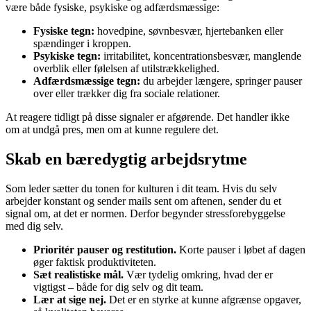
være både fysiske, psykiske og adfærdsmæssige:
Fysiske tegn:
hovedpine, søvnbesvær, hjertebanken eller
spændinger i kroppen.
Psykiske tegn:
irritabilitet, koncentrationsbesvær, manglende
overblik eller følelsen af utilstrækkelighed.
Adfærdsmæssige tegn:
du arbejder længere, springer pauser
over eller trækker dig fra sociale relationer.
At reagere tidligt på disse signaler er afgørende. Det handler ikke
om at undgå pres, men om at kunne regulere det.
Skab en bæredygtig arbejdsrytme
Som leder sætter du tonen for kulturen i dit team. Hvis du selv
arbejder konstant og sender mails sent om aftenen, sender du et
signal om, at det er normen. Derfor begynder stressforebyggelse
med dig selv.
Prioritér pauser og restitution.
Korte pauser i løbet af dagen
øger faktisk produktiviteten.
Sæt realistiske mål.
Vær tydelig omkring, hvad der er
vigtigst – både for dig selv og dit team.
Lær at sige nej.
Det er en styrke at kunne afgrænse opgaver,