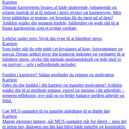
Karriere
Digitale karrieretests bruges af både studerende, jobsøgende og
erfarne fagfolk til at få indsigt i deres styrker og karriereveje. Men
hvor pålidelige er testene, og hvordan får du mest ud af dem?
Artiklen guider dig gennem fordele, faldgruber og gode råd til at
bruge karrieretests som et nyttigt værktøj.
Ledelse under pres: Styrk din evne til at håndtere stress
Karriere
Som leder står du ofte midt i et krydspres af krav, forventninger og
ansvar. Denne artikel giver dig konkrete indsigter og værktøjer til at
håndtere stress, styrke din mentale modstandskraft og lede med ro
og nærvær – selv i udfordrende perioder.
Fastlåst i karrieren? Sådan genfinder du retning og motivation
Karriere
Føler du dig fastlåst i din karriere og mangler motivation? Artiklen
guider dig til at genfinde retning, energi og mening i dit arbejdsliv –
gennem refleksion, nye mål og en bedre balance mellem arbejde og
fritid.
Gør MUS-samtalen til en naturlig anledning til at drøfte løn
Karriere
Mange glemmer lønnen, når MUS-samtalen står for døren – men det
er netop her, dialogen om løn kan blive både naturlig og konstruktiv.