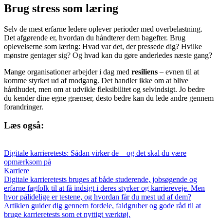
Brug stress som læring
Selv de mest erfarne ledere oplever perioder med overbelastning.
Det afgørende er, hvordan du håndterer dem bagefter. Brug
oplevelserne som læring: Hvad var det, der pressede dig? Hvilke
mønstre gentager sig? Og hvad kan du gøre anderledes næste gang?
Mange organisationer arbejder i dag med
resiliens
– evnen til at
komme styrket ud af modgang. Det handler ikke om at blive
hårdhudet, men om at udvikle fleksibilitet og selvindsigt. Jo bedre
du kender dine egne grænser, desto bedre kan du lede andre gennem
forandringer.
Læs også:
Digitale karrieretests: Sådan virker de – og det skal du være
opmærksom på
Karriere
Digitale karrieretests bruges af både studerende, jobsøgende og
erfarne fagfolk til at få indsigt i deres styrker og karriereveje. Men
hvor pålidelige er testene, og hvordan får du mest ud af dem?
Artiklen guider dig gennem fordele, faldgruber og gode råd til at
bruge karrieretests som et nyttigt værktøj.