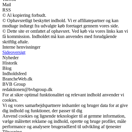
Mail
RSS
© Al kopiering forbudt.
© Ophavsretligt beskyttet indhold. Vi er affiliatepartner og kan
modtage indtægt fra udvalgte køb foretaget gennem vores side.
© Dette site er omfattet af ophavsret. Ved køb via vores links kan vi
få kommission. Indholdet må kun anvendes med forudgående
skriftlig aftale.
Interne henvisninger
Sideoversigt
Nyheder
Historik
Blog
Indholdsfeed
BrancheWeb.dk
BVB Group
redaktionen@bvbgroup.dk
For at sikre optimal funktionalitet og relevant indhold anvender vi
cookies.
Vi og vores samarbejdspartnere indsamler og bruger data for at give
dig indhold og funktioner, der passer til dig
Anvend cookies og lignende teknologier til at gemme information,
vælge målrettet reklame og indhold, oprette og bruge profiler, måle
performance og analysere brugeradfærd til udvikling af tjenester
Tilpasning