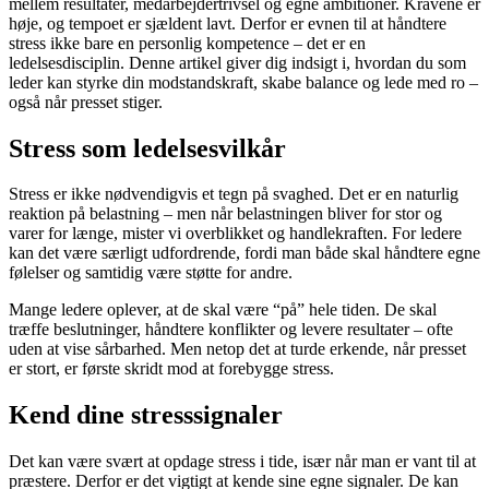
mellem resultater, medarbejdertrivsel og egne ambitioner. Kravene er
høje, og tempoet er sjældent lavt. Derfor er evnen til at håndtere
stress ikke bare en personlig kompetence – det er en
ledelsesdisciplin. Denne artikel giver dig indsigt i, hvordan du som
leder kan styrke din modstandskraft, skabe balance og lede med ro –
også når presset stiger.
Stress som ledelsesvilkår
Stress er ikke nødvendigvis et tegn på svaghed. Det er en naturlig
reaktion på belastning – men når belastningen bliver for stor og
varer for længe, mister vi overblikket og handlekraften. For ledere
kan det være særligt udfordrende, fordi man både skal håndtere egne
følelser og samtidig være støtte for andre.
Mange ledere oplever, at de skal være “på” hele tiden. De skal
træffe beslutninger, håndtere konflikter og levere resultater – ofte
uden at vise sårbarhed. Men netop det at turde erkende, når presset
er stort, er første skridt mod at forebygge stress.
Kend dine stresssignaler
Det kan være svært at opdage stress i tide, især når man er vant til at
præstere. Derfor er det vigtigt at kende sine egne signaler. De kan