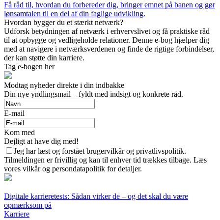
Få råd til, hvordan du forbereder dig, bringer emnet på banen og gør
lønsamtalen til en del af din faglige udvikling.
Hvordan bygger du et stærkt netværk?
Udforsk betydningen af netværk i erhvervslivet og få praktiske råd
til at opbygge og vedligeholde relationer. Denne e-bog hjælper dig
med at navigere i netværksverdenen og finde de rigtige forbindelser,
der kan støtte din karriere.
Tag e-bogen her
Modtag nyheder direkte i din indbakke
Din nye yndlingsmail – fyldt med indsigt og konkrete råd.
E-mail
Kom med
Dejligt at have dig med!
Jeg har læst og forstået brugervilkår og privatlivspolitik.
Tilmeldingen er frivillig og kan til enhver tid trækkes tilbage. Læs
vores vilkår og persondatapolitik for detaljer.
Digitale karrieretests: Sådan virker de – og det skal du være
opmærksom på
Karriere