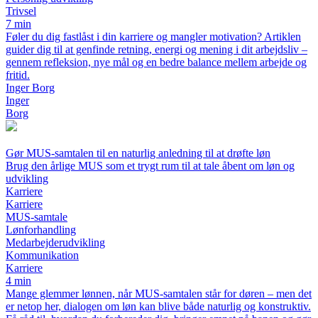
Trivsel
7 min
Føler du dig fastlåst i din karriere og mangler motivation? Artiklen
guider dig til at genfinde retning, energi og mening i dit arbejdsliv –
gennem refleksion, nye mål og en bedre balance mellem arbejde og
fritid.
Inger Borg
Inger
Borg
Gør MUS-samtalen til en naturlig anledning til at drøfte løn
Brug den årlige MUS som et trygt rum til at tale åbent om løn og
udvikling
Karriere
Karriere
MUS-samtale
Lønforhandling
Medarbejderudvikling
Kommunikation
Karriere
4 min
Mange glemmer lønnen, når MUS-samtalen står for døren – men det
er netop her, dialogen om løn kan blive både naturlig og konstruktiv.