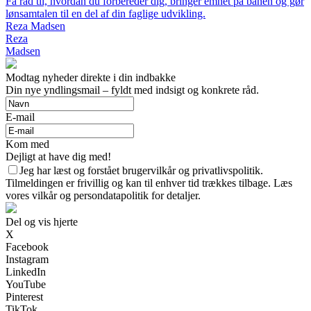
Få råd til, hvordan du forbereder dig, bringer emnet på banen og gør
lønsamtalen til en del af din faglige udvikling.
Reza Madsen
Reza
Madsen
Modtag nyheder direkte i din indbakke
Din nye yndlingsmail – fyldt med indsigt og konkrete råd.
E-mail
Kom med
Dejligt at have dig med!
Jeg har læst og forstået brugervilkår og privatlivspolitik.
Tilmeldingen er frivillig og kan til enhver tid trækkes tilbage. Læs
vores vilkår og persondatapolitik for detaljer.
Del og vis hjerte
X
Facebook
Instagram
LinkedIn
YouTube
Pinterest
TikTok