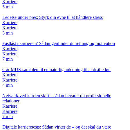
Karriere
5 min
Ledelse under pres: Styrk din evne til at håndtere stress
Karriere
Karriere
3 min
Fastlåst i karrieren? Sådan genfinder du retning og motivation
Karriere
Karriere
7 min
Gør MUS-samtalen til en naturlig anledning til at drøfte løn
Karriere
Karriere
4 min
Netværk ved karriereskift – sådan bevarer du professionelle
relationer
Karriere
Karriere
7 min
Digitale karrieretests: Sådan virker de – og det skal du være