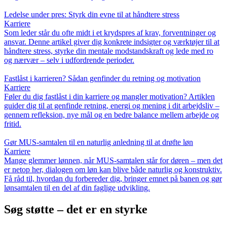
Ledelse under pres: Styrk din evne til at håndtere stress
Karriere
Som leder står du ofte midt i et krydspres af krav, forventninger og
ansvar. Denne artikel giver dig konkrete indsigter og værktøjer til at
håndtere stress, styrke din mentale modstandskraft og lede med ro
og nærvær – selv i udfordrende perioder.
Fastlåst i karrieren? Sådan genfinder du retning og motivation
Karriere
Føler du dig fastlåst i din karriere og mangler motivation? Artiklen
guider dig til at genfinde retning, energi og mening i dit arbejdsliv –
gennem refleksion, nye mål og en bedre balance mellem arbejde og
fritid.
Gør MUS-samtalen til en naturlig anledning til at drøfte løn
Karriere
Mange glemmer lønnen, når MUS-samtalen står for døren – men det
er netop her, dialogen om løn kan blive både naturlig og konstruktiv.
Få råd til, hvordan du forbereder dig, bringer emnet på banen og gør
lønsamtalen til en del af din faglige udvikling.
Søg støtte – det er en styrke