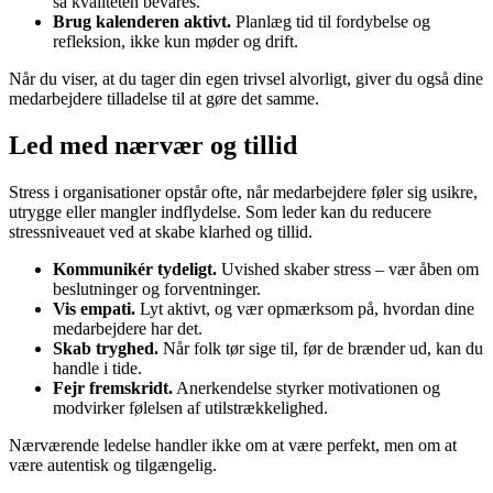
så kvaliteten bevares.
Brug kalenderen aktivt.
Planlæg tid til fordybelse og
refleksion, ikke kun møder og drift.
Når du viser, at du tager din egen trivsel alvorligt, giver du også dine
medarbejdere tilladelse til at gøre det samme.
Led med nærvær og tillid
Stress i organisationer opstår ofte, når medarbejdere føler sig usikre,
utrygge eller mangler indflydelse. Som leder kan du reducere
stressniveauet ved at skabe klarhed og tillid.
Kommunikér tydeligt.
Uvished skaber stress – vær åben om
beslutninger og forventninger.
Vis empati.
Lyt aktivt, og vær opmærksom på, hvordan dine
medarbejdere har det.
Skab tryghed.
Når folk tør sige til, før de brænder ud, kan du
handle i tide.
Fejr fremskridt.
Anerkendelse styrker motivationen og
modvirker følelsen af utilstrækkelighed.
Nærværende ledelse handler ikke om at være perfekt, men om at
være autentisk og tilgængelig.