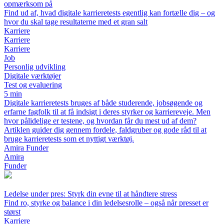
opmærksom på
Find ud af, hvad digitale karrieretests egentlig kan fortælle dig – og
hvor du skal tage resultaterne med et gran salt
Karriere
Karriere
Karriere
Job
Personlig udvikling
Digitale værktøjer
Test og evaluering
5 min
Digitale karrieretests bruges af både studerende, jobsøgende og
erfarne fagfolk til at få indsigt i deres styrker og karriereveje. Men
hvor pålidelige er testene, og hvordan får du mest ud af dem?
Artiklen guider dig gennem fordele, faldgruber og gode råd til at
bruge karrieretests som et nyttigt værktøj.
Amira Funder
Amira
Funder
Ledelse under pres: Styrk din evne til at håndtere stress
Find ro, styrke og balance i din ledelsesrolle – også når presset er
størst
Karriere