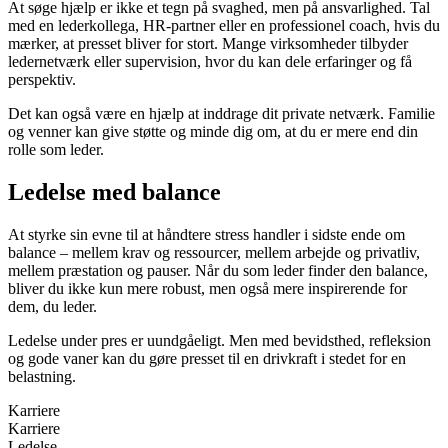
At søge hjælp er ikke et tegn på svaghed, men på ansvarlighed. Tal
med en lederkollega, HR-partner eller en professionel coach, hvis du
mærker, at presset bliver for stort. Mange virksomheder tilbyder
ledernetværk eller supervision, hvor du kan dele erfaringer og få
perspektiv.
Det kan også være en hjælp at inddrage dit private netværk. Familie
og venner kan give støtte og minde dig om, at du er mere end din
rolle som leder.
Ledelse med balance
At styrke sin evne til at håndtere stress handler i sidste ende om
balance – mellem krav og ressourcer, mellem arbejde og privatliv,
mellem præstation og pauser. Når du som leder finder den balance,
bliver du ikke kun mere robust, men også mere inspirerende for
dem, du leder.
Ledelse under pres er uundgåeligt. Men med bevidsthed, refleksion
og gode vaner kan du gøre presset til en drivkraft i stedet for en
belastning.
Karriere
Karriere
Ledelse