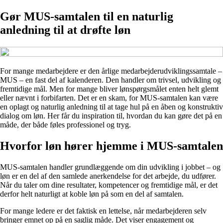
Gør MUS-samtalen til en naturlig
anledning til at drøfte løn
For mange medarbejdere er den årlige medarbejderudviklingssamtale –
MUS – en fast del af kalenderen. Den handler om trivsel, udvikling og
fremtidige mål. Men for mange bliver lønspørgsmålet enten helt glemt
eller nævnt i forbifarten. Det er en skam, for MUS-samtalen kan være
en oplagt og naturlig anledning til at tage hul på en åben og konstruktiv
dialog om løn. Her får du inspiration til, hvordan du kan gøre det på en
måde, der både føles professionel og tryg.
Hvorfor løn hører hjemme i MUS-samtalen
MUS-samtalen handler grundlæggende om din udvikling i jobbet – og
løn er en del af den samlede anerkendelse for det arbejde, du udfører.
Når du taler om dine resultater, kompetencer og fremtidige mål, er det
derfor helt naturligt at koble løn på som en del af samtalen.
For mange ledere er det faktisk en lettelse, når medarbejderen selv
bringer emnet op på en saglig måde. Det viser engagement og