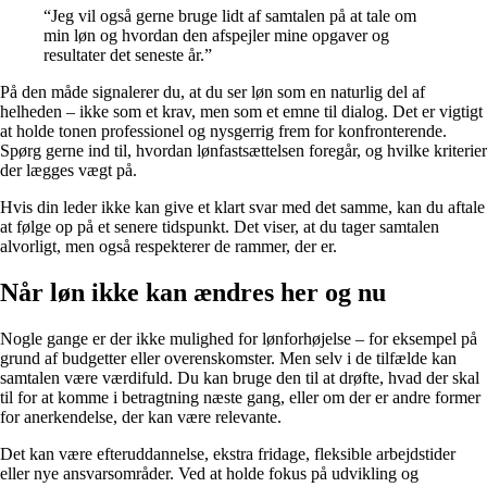
“Jeg vil også gerne bruge lidt af samtalen på at tale om
min løn og hvordan den afspejler mine opgaver og
resultater det seneste år.”
På den måde signalerer du, at du ser løn som en naturlig del af
helheden – ikke som et krav, men som et emne til dialog. Det er vigtigt
at holde tonen professionel og nysgerrig frem for konfronterende.
Spørg gerne ind til, hvordan lønfastsættelsen foregår, og hvilke kriterier
der lægges vægt på.
Hvis din leder ikke kan give et klart svar med det samme, kan du aftale
at følge op på et senere tidspunkt. Det viser, at du tager samtalen
alvorligt, men også respekterer de rammer, der er.
Når løn ikke kan ændres her og nu
Nogle gange er der ikke mulighed for lønforhøjelse – for eksempel på
grund af budgetter eller overenskomster. Men selv i de tilfælde kan
samtalen være værdifuld. Du kan bruge den til at drøfte, hvad der skal
til for at komme i betragtning næste gang, eller om der er andre former
for anerkendelse, der kan være relevante.
Det kan være efteruddannelse, ekstra fridage, fleksible arbejdstider
eller nye ansvarsområder. Ved at holde fokus på udvikling og