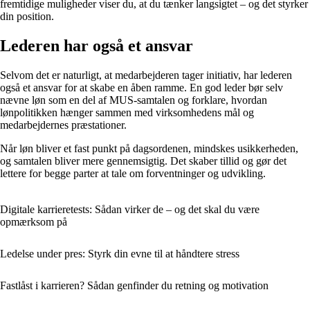
fremtidige muligheder viser du, at du tænker langsigtet – og det styrker
din position.
Lederen har også et ansvar
Selvom det er naturligt, at medarbejderen tager initiativ, har lederen
også et ansvar for at skabe en åben ramme. En god leder bør selv
nævne løn som en del af MUS-samtalen og forklare, hvordan
lønpolitikken hænger sammen med virksomhedens mål og
medarbejdernes præstationer.
Når løn bliver et fast punkt på dagsordenen, mindskes usikkerheden,
og samtalen bliver mere gennemsigtig. Det skaber tillid og gør det
lettere for begge parter at tale om forventninger og udvikling.
Digitale karrieretests: Sådan virker de – og det skal du være
opmærksom på
Ledelse under pres: Styrk din evne til at håndtere stress
Fastlåst i karrieren? Sådan genfinder du retning og motivation