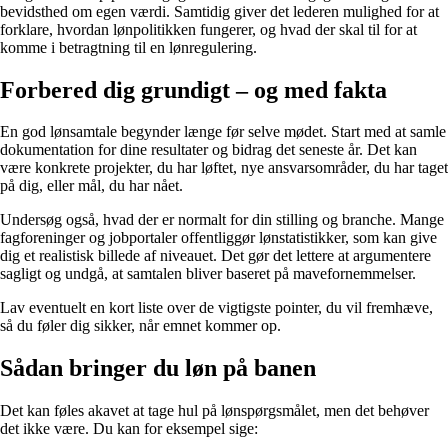
bevidsthed om egen værdi. Samtidig giver det lederen mulighed for at
forklare, hvordan lønpolitikken fungerer, og hvad der skal til for at
komme i betragtning til en lønregulering.
Forbered dig grundigt – og med fakta
En god lønsamtale begynder længe før selve mødet. Start med at samle
dokumentation for dine resultater og bidrag det seneste år. Det kan
være konkrete projekter, du har løftet, nye ansvarsområder, du har taget
på dig, eller mål, du har nået.
Undersøg også, hvad der er normalt for din stilling og branche. Mange
fagforeninger og jobportaler offentliggør lønstatistikker, som kan give
dig et realistisk billede af niveauet. Det gør det lettere at argumentere
sagligt og undgå, at samtalen bliver baseret på mavefornemmelser.
Lav eventuelt en kort liste over de vigtigste pointer, du vil fremhæve,
så du føler dig sikker, når emnet kommer op.
Sådan bringer du løn på banen
Det kan føles akavet at tage hul på lønspørgsmålet, men det behøver
det ikke være. Du kan for eksempel sige: